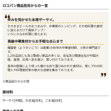
ロコパン商品担当からの一言
辛みを効かせた本格ザーサイ。
そのままビールのおつまみや、中華粥のトッピング、その他料理の食材
に加えるだけで風味アップ！
いろいろなお料理に使えます。
高級中華食材からお手軽な点心まで
耀盛號（ようせいごう）は創業1946年の中華食材卸、小売の専門店で
す。
1,200品目にも及ぶ取扱い商品の多くは、当社及び関連会社が中国大
陸、香港、台湾へ足を運び、買い付けております。
長年の経験により培った確かな目で選びぬかれた食材は、常にプロの料
理人や料理愛好家の絶大な信頼を集めております。
※商品紹介から引用
原材料
ザーサイ[中国]、大豆油[日本]、ごま油[日本]
使用上の注意