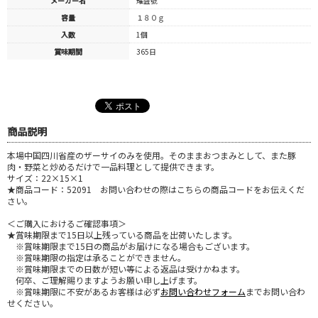
メーカー名
耀盛號
容量
１８０ｇ
入数
1個
賞味期間
365日
商品説明
本場中国四川省産のザーサイのみを使用。そのままおつまみとして、また豚
肉・野菜と炒めるだけで一品料理として提供できます。
サイズ：22×15×1
★商品コード：52091 お問い合わせの際はこちらの商品コードをお伝えくだ
さい。
＜ご購入におけるご確認事項＞
★賞味期限まで15日以上残っている商品を出荷いたします。
※賞味期限まで15日の商品がお届けになる場合もございます。
※賞味期限の指定は承ることができません。
※賞味期限までの日数が短い等による返品は受けかねます。
何卒、ご理解賜りますようお願い申し上げます。
※賞味期限に不安があるお客様は必ず
お問い合わせフォーム
までお問い合わ
せください。