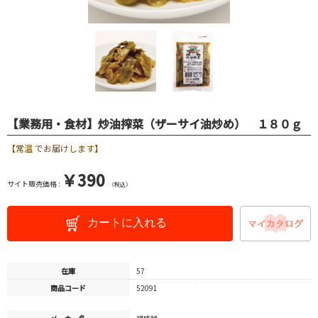
【業務用・食材】炒油搾菜（ザーサイ油炒め） １８０ｇ
【常温 でお届けします】
￥390
サイト販売価格 :
（税込）
カートに入れる
在庫
57
商品コード
52091