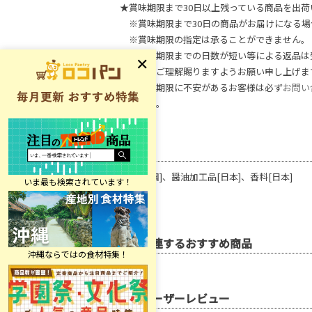
★賞味期限まで30日以上残っている商品を出荷
※賞味期限まで30日の商品がお届けになる場
※賞味期限の指定は承ることができません。
※賞味期限までの日数が短い等による返品は
何卒、ご理解賜りますようお願い申し上げま
※賞味期限に不安があるお客様は必ず
お問い
ください。
原材料
枝豆[中国]、醤油加工品[日本]、香料[日本]
関連するおすすめ商品
ユーザーレビュー