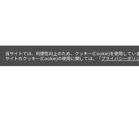
当サイトでは、利便性向上のため、クッキー(Cookie)を使用してい
サイトのクッキー(Cookie)の使用に関しては、「
プライバシーポリ
送料・お届けについて
1注文当たり5,400円（税込）以上送料
無料※一部対象地域・対象商品除く
AM0時までの注文分最短翌日出荷※一
部商品除く
選べる支払方法 クレジットカード/代
引き/後払い/paypal決済※一部商品を
除く