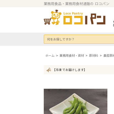
業務用食品・業務用食材通販の
ロコパン
何をお探しですか？
ホーム
>
業務用食材・資材
>
原材料
>
農産原
【冷凍 でお届けします】