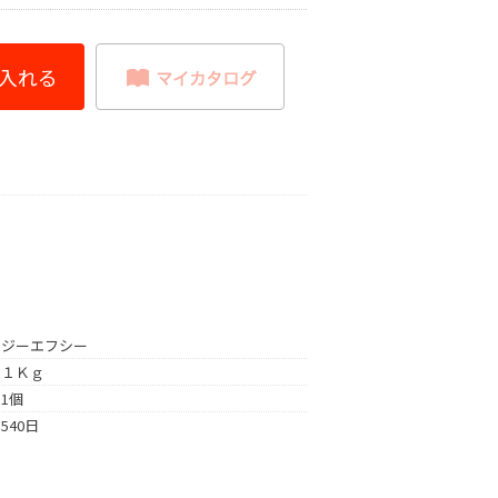
ジーエフシー
１Ｋｇ
1個
540日