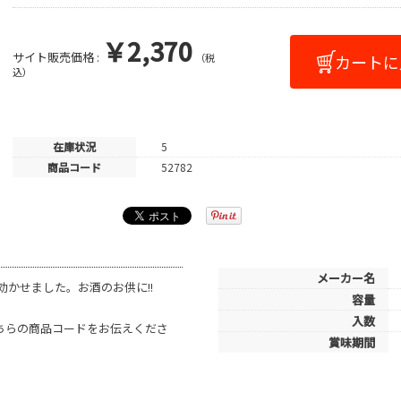
￥2,370
サイト販売価格 :
（税
込）
在庫状況
5
商品コード
52782
メーカー名
かせました。お酒のお供に!!
容量
入数
こちらの商品コードをお伝えくださ
賞味期間