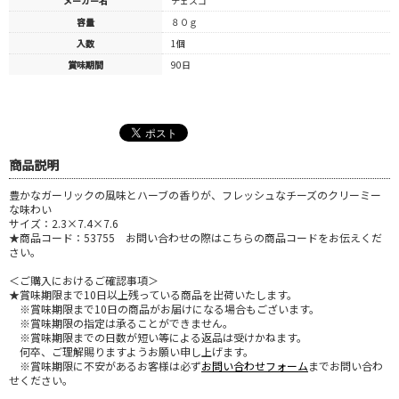
メーカー名
チェスコ
容量
８０ｇ
入数
1個
賞味期間
90日
商品説明
豊かなガーリックの風味とハーブの香りが、フレッシュなチーズのクリーミー
な味わい
サイズ：2.3×7.4×7.6
★商品コード：53755 お問い合わせの際はこちらの商品コードをお伝えくだ
さい。
＜ご購入におけるご確認事項＞
★賞味期限まで10日以上残っている商品を出荷いたします。
※賞味期限まで10日の商品がお届けになる場合もございます。
※賞味期限の指定は承ることができません。
※賞味期限までの日数が短い等による返品は受けかねます。
何卒、ご理解賜りますようお願い申し上げます。
※賞味期限に不安があるお客様は必ず
お問い合わせフォーム
までお問い合わ
せください。