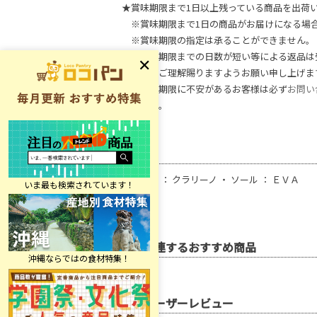
★賞味期限まで1日以上残っている商品を出荷
※賞味期限まで1日の商品がお届けになる場
※賞味期限の指定は承ることができません。
※賞味期限までの日数が短い等による返品は
何卒、ご理解賜りますようお願い申し上げま
※賞味期限に不安があるお客様は必ず
お問い
ください。
原材料
アッパー ： クラリーノ ・ ソール ： ＥＶＡ
関連するおすすめ商品
ユーザーレビュー