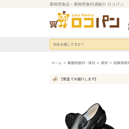
業務用食品・業務用食材通販の
ロコパン
何をお探しですか？
ホーム
>
業務用食材・資材
>
資材
>
厨房用資
【常温 でお届けします】