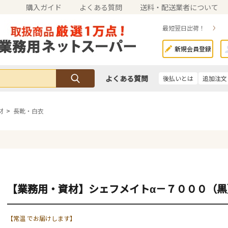
購入ガイド
よくある質問
送料・配送業者について
最短翌日出荷！
新規会員登録
よくある質問
後払いとは
追加注文
材
>
長靴・白衣
【業務用・資材】シェフメイトα－７０００（黒
【常温 でお届けします】