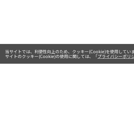
当サイトでは、利便性向上のため、クッキー(Cookie)を使用してい
サイトのクッキー(Cookie)の使用に関しては、「
プライバシーポリ
送料・お届けについて
1注文当たり5,400円（税込）以上送料
無料※一部対象地域・対象商品除く
AM0時までの注文分最短翌日出荷※一
部商品除く
選べる支払方法 クレジットカード/代
引き/後払い/paypal決済※一部商品を
除く