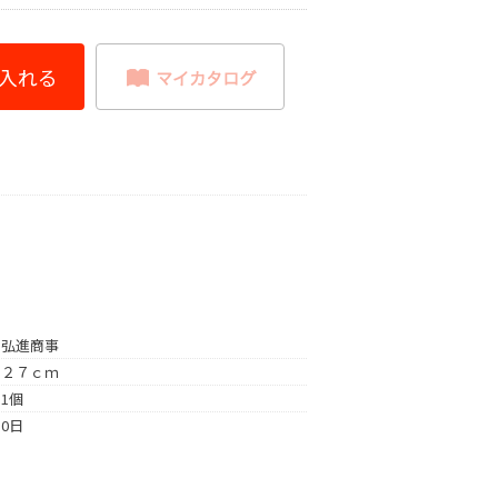
弘進商事
２７ｃｍ
1個
0日