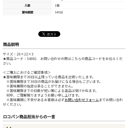
入数
1個
賞味期間
540日
商品説明
サイズ：20×22×3
★商品コード：54081 お問い合わせの際はこちらの商品コードをお伝えくだ
さい。
＜ご購入におけるご確認事項＞
★賞味期限まで30日以上残っている商品を出荷いたします。
※賞味期限まで30日の商品がお届けになる場合もございます。
※賞味期限の指定は承ることができません。
※賞味期限までの日数が短い等による返品は受けかねます。
何卒、ご理解賜りますようお願い申し上げます。
※賞味期限に不安があるお客様は必ず
お問い合わせフォーム
までお問い合わ
せください。
ロコパン商品担当からの一言