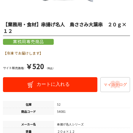
【業務用・食材】串揚げ名人 鳥ささみ大葉串 ２０ｇ×
１２
【冷凍 でお届けします】
￥520
サイト販売価格 :
（税込）
カートに入れる
在庫
52
商品コード
54081
メーカー名
串揚げ名人シリーズ
容量
２０ｇ×１２