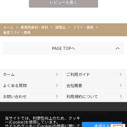
ホーム
>
業務用食材・資材
>
調理品
>
フライ・唐揚
>
畜産フライ・唐揚
PAGE TOPへ
ホーム
ご利用ガイド
よくある質問
会社概要
お問い合わせ
利用規約について
特定商取引法に基づく表記
プライバシーポリシー
サイトマップ
当サイトでは、利便性向上のため、クッキ
ー(Cookie)を使用しています。
※20歳未満の飲酒は法律で禁止されています。ご購入は満20歳以上の方に限らせていただきま
サイトのクッキー(Cookie)の使用に関して
承諾する