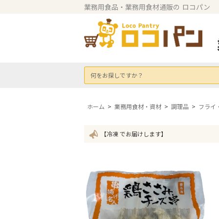
業務用食品・業務用食材通販の
ロコパン
何をお探しですか？
ホーム
>
業務用食材・資材
>
調理品
>
フライ
【冷凍 でお届けします】