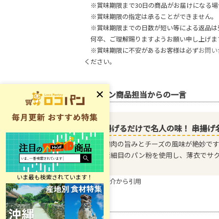
※賞味期限まで30日の商品がお届けになる場
※賞味期限の指定は承ることができません。
※賞味期限までの日数が短い等による返品は
何卒、ご理解賜りますようお願い申し上げま
※賞味期限に不安があるお客様は必ず
お問い
ください。
ロコパン商品担当からの一言
揚げるだけで名人の味！ 串揚げ
鶏肉の旨みとチーズの風味が絶妙で
極細目のパン粉を使用し、薄衣でサ
※商品紹介から引用
原材料