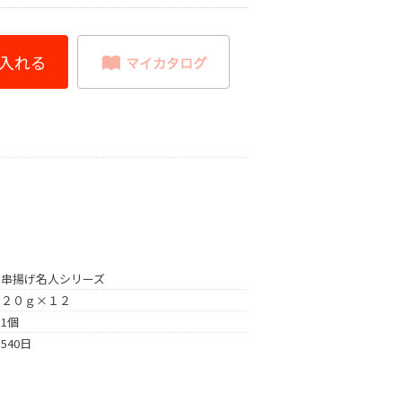
串揚げ名人シリーズ
２０ｇ×１２
1個
540日