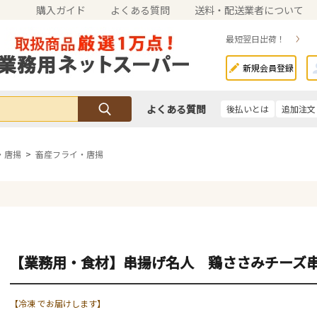
購入ガイド
よくある質問
送料・配送業者について
最短翌日出荷！
新規会員登録
よくある質問
後払いとは
追加注文
・唐揚
>
畜産フライ・唐揚
【業務用・食材】串揚げ名人 鶏ささみチーズ
【冷凍 でお届けします】