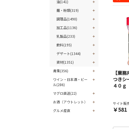
油(141)
麺・粉類(319)
調理品(1490)
加工品(1136)
乳製品(233)
飲料(195)
デザート(1344)
資材(1351)
青果(356)
【業務
つきシ
ワイン・日本酒・ビー
ル(286)
４０ｇ
マグロ直送(22)
お酒（アウトレット）
サイト販売
￥581
グルメ産直