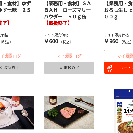
用・食材】ゆず
【業務用・食材】ＧＡ
【業務用・食
ゆず七味 ２５
ＢＡＮ ローズマリー
おろし生しょ
パウダー ５０ｇ缶
００ｇ
終了】
【取扱終了】
価格:
サイト販売価格:
サイト販売価格:
￥600
￥950
（税込）
（税込）
（税込
× 取扱終了
× 取扱終了
カート