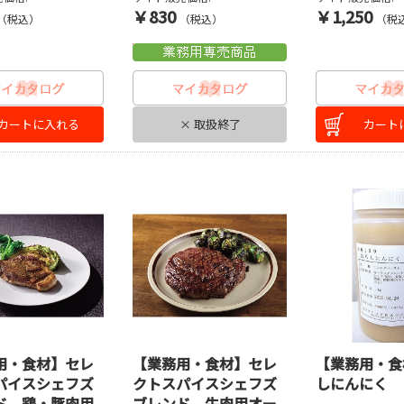
￥830
￥1,250
（税込）
（税込）
（税
カートに入れる
× 取扱終了
カート
用・食材】セレ
【業務用・食材】セレ
【業務用・食
パイスシェフズ
クトスパイスシェフズ
しにんにく 
ド 鶏・豚肉用
ブレンド 牛肉用オー