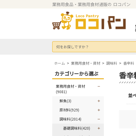
業務用食品・業務用食材通販の
ロコパン
何をお探しですか？
ホーム
>
業務用食材・資材
>
調味料
>
香辛料
カテゴリーから選ぶ
香辛
業務用食材・資材
(9081)
並
鮮魚(3)
原材料(929)
調味料(2014)
基礎調味料(420)