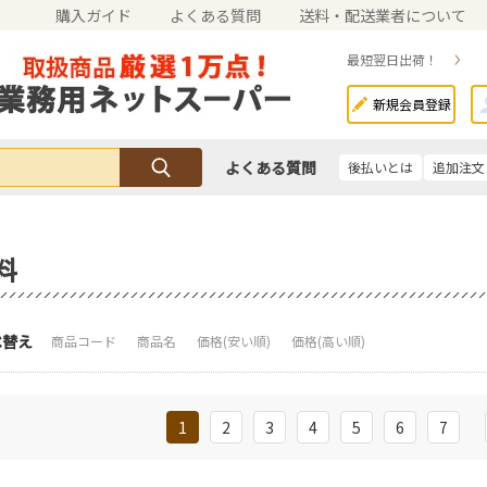
購入ガイド
よくある質問
送料・配送業者について
最短翌日出荷！
新規会員登録
よくある質問
後払いとは
追加注文
料
べ替え
商品コード
商品名
価格(安い順)
価格(高い順)
1
2
3
4
5
6
7