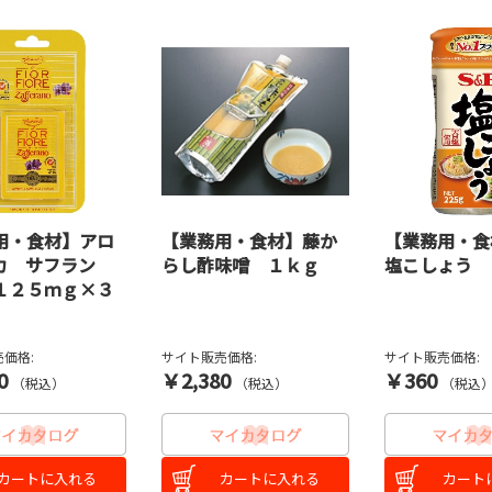
用・食材】アロ
【業務用・食材】藤か
【業務用・食
カ サフラン
らし酢味噌 １ｋｇ
塩こしょう 
１２５ｍｇ×３
価格:
サイト販売価格:
サイト販売価格:
0
￥2,380
￥360
（税込）
（税込）
（税込
カートに入れる
カートに入れる
カート