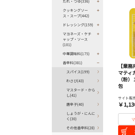
たれ・つゆ(336)
クッキングソー
ス・スープ(442)
ドレッシング(159)
マヨネーズ・ケチ
ャップ・ソース
(101)
中華調味料(175)
香辛料(381)
【業務
スパイス(199)
マティ
（粉）
わさび(43)
包
マスタード・から
し(41)
サイト販売
￥1,13
唐辛子(40)
しょうが・にんに
く(30)
その他香辛料(28)