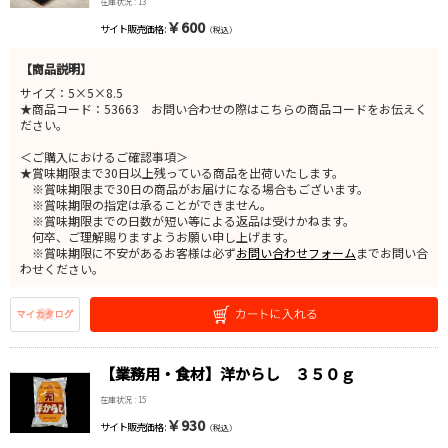
在庫状況 : 13
￥600
サイト販売価格 :
（税込）
【商品説明】
サイズ：5×5×8.5
★商品コード：53663 お問い合わせの際はこちらの商品コードをお伝えく
ださい。
＜ご購入におけるご確認事項＞
★賞味期限まで30日以上残っている商品を出荷いたします。
※賞味期限まで30日の商品がお届けになる場合もございます。
※賞味期限の指定は承ることができません。
※賞味期限までの日数が短い等による返品は受けかねます。
何卒、ご理解賜りますようお願い申し上げます。
※賞味期限に不安があるお客様は必ず
お問い合わせフォーム
までお問い合
わせください。
【業務用・食材】洋からし ３５０ｇ
在庫状況 : 15
￥930
サイト販売価格 :
（税込）