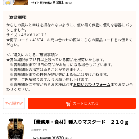
￥891
サイト販売価格 :
（税込）
【商品説明】
からしの風味と辛味を損なわないように、使い易く保管に便利な容器にパッ
クしました。
サイズ：4.5×6.1×17.3
★商品コード：48674 お問い合わせの際はこちらの商品コードをお伝えく
ださい。
＜ご購入におけるご確認事項＞
★賞味期限まで15日以上残っている商品を出荷いたします。
※賞味期限まで15日の商品がお届けになる場合もございます。
※賞味期限の指定は承ることができません。
※賞味期限までの日数が短い等による返品は受けかねます。
何卒、ご理解賜りますようお願い申し上げます。
※賞味期限に不安があるお客様は必ず
お問い合わせフォーム
までお問い合
わせください。
【業務用・食材】種入りマスタード ２１０ｇ
在庫状況 : 149
￥670
サイト販売価格 :
（税込）