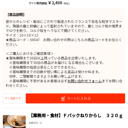
￥2,430
サイト販売価格 :
（税込）
【商品説明】
昔からのレシピ・製法にこだわり製造されたフランスで有名な粒状マスター
ド。陶器の蓋と封蝋によって密封されていますので、蓋とコルク栓の境界ま
でロウを削り、コルク栓をヘラなどで開けてください。
サイズ：10×10×12
★商品コード：50047 お問い合わせの際はこちらの商品コードをお伝えく
ださい。
＜ご購入におけるご確認事項＞
★賞味期限まで30日以上残っている商品を出荷いたします。
※賞味期限まで30日の商品がお届けになる場合もございます。
※賞味期限の指定は承ることができません。
※賞味期限までの日数が短い等による返品は受けかねます。
何卒、ご理解賜りますようお願い申し上げます。
※賞味期限に不安があるお客様は必ず
お問い合わせフォーム
までお問い合
わせください。
【業務用・食材】Ｆパックねりからし ３２０ｇ
在庫状況 : 12