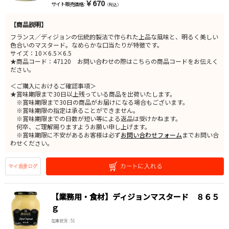
￥670
サイト販売価格 :
（税込）
【商品説明】
フランス／ディジョンの伝統的製法で作られた上品な風味と、明るく美しい
色合いのマスタード。なめらかな口当たりが特徴です。
サイズ：10×6.5×6.5
★商品コード：47120 お問い合わせの際はこちらの商品コードをお伝えく
ださい。
＜ご購入におけるご確認事項＞
★賞味期限まで30日以上残っている商品を出荷いたします。
※賞味期限まで30日の商品がお届けになる場合もございます。
※賞味期限の指定は承ることができません。
※賞味期限までの日数が短い等による返品は受けかねます。
何卒、ご理解賜りますようお願い申し上げます。
※賞味期限に不安があるお客様は必ず
お問い合わせフォーム
までお問い合
わせください。
【業務用・食材】ディジョンマスタード ８６５
ｇ
在庫状況 : 51