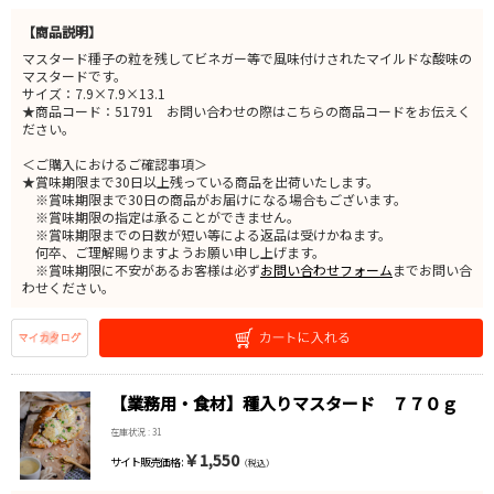
【商品説明】
マスタード種子の粒を残してビネガー等で風味付けされたマイルドな酸味の
マスタードです。
サイズ：7.9×7.9×13.1
★商品コード：51791 お問い合わせの際はこちらの商品コードをお伝えく
ださい。
＜ご購入におけるご確認事項＞
★賞味期限まで30日以上残っている商品を出荷いたします。
※賞味期限まで30日の商品がお届けになる場合もございます。
※賞味期限の指定は承ることができません。
※賞味期限までの日数が短い等による返品は受けかねます。
何卒、ご理解賜りますようお願い申し上げます。
※賞味期限に不安があるお客様は必ず
お問い合わせフォーム
までお問い合
わせください。
【業務用・食材】種入りマスタード ７７０ｇ
在庫状況 : 31
￥1,550
サイト販売価格 :
（税込）