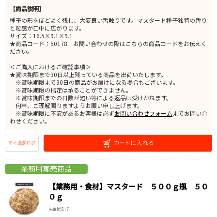
【商品説明】
種子の形をほどよく残し、大変良い舌触りです。マスタード種子独特の香り
と粒感が口中に広がります。
サイズ：16.5×9.1×9.1
★商品コード：50178 お問い合わせの際はこちらの商品コードをお伝えく
ださい。
＜ご購入におけるご確認事項＞
★賞味期限まで30日以上残っている商品を出荷いたします。
※賞味期限まで30日の商品がお届けになる場合もございます。
※賞味期限の指定は承ることができません。
※賞味期限までの日数が短い等による返品は受けかねます。
何卒、ご理解賜りますようお願い申し上げます。
※賞味期限に不安があるお客様は必ず
お問い合わせフォーム
までお問い合
わせください。
【業務用・食材】マスタード ５００ｇ瓶 ５０
０ｇ
在庫状況 : 7