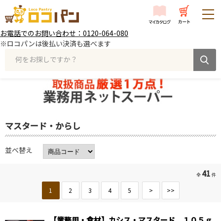
お電話でのお問い合わせ：0120-064-080
※ロコパンは後払い決済も選べます
何をお探しですか？
マスタード・からし
並べ替え
41
全
件
1
2
3
4
5
>
>>
【業務用・食材】カシス・マスタード １０５ｇ