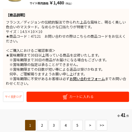
￥1,480
サイト販売価格 :
（税込）
【商品説明】
フランス／ディジョンの伝統的製法で作られた上品な風味と、明るく美しい
色合いのマスタード。なめらかな口当たりが特徴です。
サイズ：14.5×10×10
★商品コード：47121 お問い合わせの際はこちらの商品コードをお伝えく
ださい。
＜ご購入におけるご確認事項＞
★賞味期限まで30日以上残っている商品を出荷いたします。
※賞味期限まで30日の商品がお届けになる場合もございます。
※賞味期限の指定は承ることができません。
※賞味期限までの日数が短い等による返品は受けかねます。
何卒、ご理解賜りますようお願い申し上げます。
※賞味期限に不安があるお客様は必ず
お問い合わせフォーム
までお問い合
わせください。
41
全
件
1
2
3
4
5
>
>>