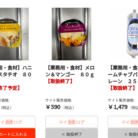
用・食材】ハニ
【業務用・食材】メロ
【業務用・食
スタチオ ８０
ン＆マンゴー ８０ｇ
ームチャブパ
【取扱終了】
レーン ２５
終了予定】
【取扱終了】
価格:
サイト販売価格:
サイト販売価格:
￥590
￥1,479
（税込）
（税込）
（税
カートに入れる
× 取扱終了
× 取扱