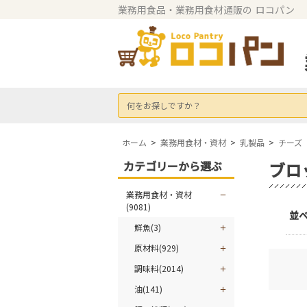
業務用食品・業務用食材通販の
ロコパン
何をお探しですか？
ホーム
>
業務用食材・資材
>
乳製品
>
チーズ
カテゴリーから選ぶ
ブロ
業務用食材・資材
(9081)
並
鮮魚(3)
原材料(929)
調味料(2014)
油(141)