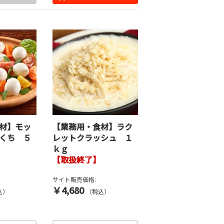
材】モッ
【業務用・食材】ラク
くち ５
レットクラッシュ １
ｋｇ
【取扱終了】
サイト販売価格:
￥4,680
込）
（税込）