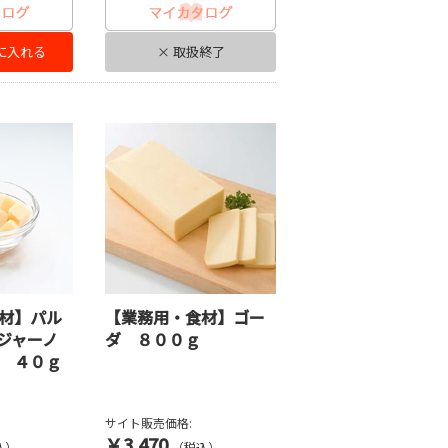
に入れる
× 取扱終了
材】パル
【業務用・食材】ゴー
ジャーノ
ダ ８００ｇ
 ４０ｇ
サイト販売価格:
￥3,470
込）
（税込）