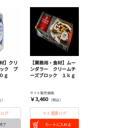
材】クリ
【業務用・食材】ムー
ック プ
ンダラー クリームチ
０ｇ
ーズブロック １ｋｇ
サイト販売価格:
￥3,460
込）
（税込）
終了
カートに入れる