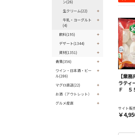
ン(26)
生クリーム(22)
牛乳・ヨーグルト
(4)
飲料(195)
デザート(1344)
資材(1351)
青果(356)
ワイン・日本酒・ビー
【業務
ル(286)
ラティ
マグロ直送(22)
Ｆ ５
お酒（アウトレット）
グルメ産直
サイト販売
￥4,95