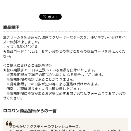
商品説明
生クリームを包み込んだ濃厚でクリーミーなチーズを、使いやすい小分けサイ
ズで個別冷凍しました。
サイズ：5.5×30×18
★商品コード：45271 お問い合わせの際はこちらの商品コードをお伝えくだ
さい。
＜ご購入におけるご確認事項＞
★賞味期限まで30日以上残っている商品を出荷いたします。
※賞味期限まで30日の商品がお届けになる場合もございます。
※賞味期限の指定は承ることができません。
※賞味期限までの日数が短い等による返品は受けかねます。
何卒、ご理解賜りますようお願い申し上げます。
※賞味期限に不安があるお客様は必ず
お問い合わせフォーム
までお問い合わ
せください。
ロコパン商品担当からの一言
やわらかいテクスチャーのフレッシュチーズ。
モッツァレラの袋の中に、細かく刻んだモッツァレラとクリームが包ま