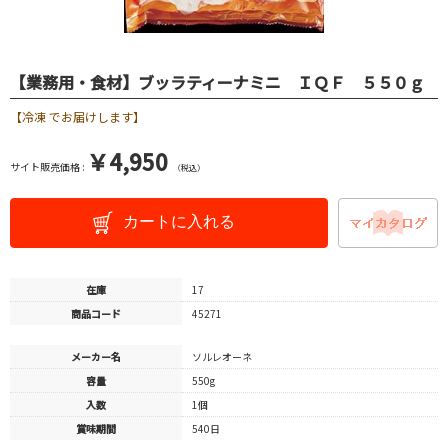
【業務用・食材】ブッラティーナミニ ＩＱＦ ５５０ｇ
【冷凍 でお届けします】
￥4,950
サイト販売価格 :
（税込）
カートに入れる
在庫
17
商品コード
45271
メーカー名
ソルレオーネ
容量
550g
入数
1個
賞味期間
540日