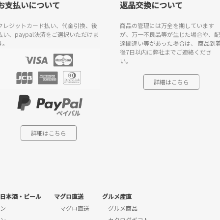
お支払いについて
返品交換について
クレジットカード払い、代金引換、後
商品の管理には万全を期しています
払い、paypal決済をご選択いただけま
が、万一不良品等が生じた場合や、配
す。
達間違い等があった場合は、 商品到
後7日以内に弊社までご連絡くださ
い。
詳細はこちら
詳細はこちら
日本酒・ビール
マグロ直送
グルメ産直
ン
マグロ直送
グルメ商品
ン
カタログギフト