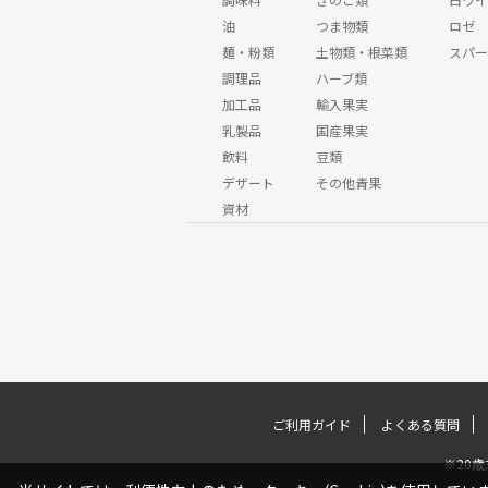
油
つま物類
ロゼ
麺・粉類
土物類・根菜類
スパー
調理品
ハーブ類
加工品
輸入果実
乳製品
国産果実
飲料
豆類
デザート
その他青果
資材
ご利用ガイド
よくある質問
※20