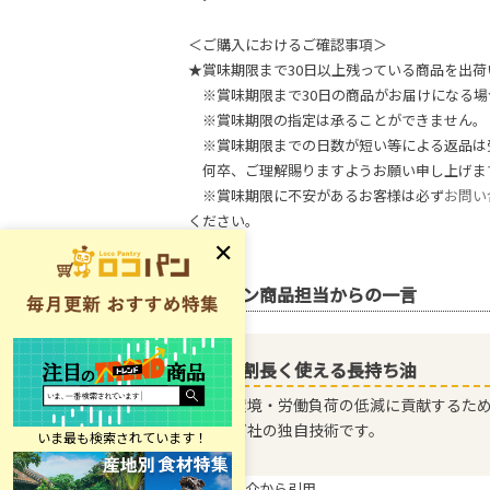
＜ご購入におけるご確認事項＞
★賞味期限まで30日以上残っている商品を出荷
※賞味期限まで30日の商品がお届けになる場
※賞味期限の指定は承ることができません。
※賞味期限までの日数が短い等による返品は
何卒、ご理解賜りますようお願い申し上げま
※賞味期限に不安があるお客様は必ず
お問い
ください。
ロコパン商品担当からの一言
3割長く使える長持ち油
環境・労働負荷の低減に貢献するため
ズ社の独自技術です。
※商品紹介から引用