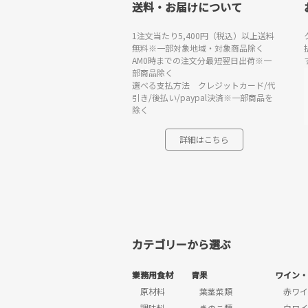
送料・お届けについて
1注文当たり5,400円（税込）以上送料
無料※一部対象地域・対象商品除く
AM0時までの注文分最短翌日出荷※一
部商品除く
選べる支払方法 クレジットカード/代
引き/後払い/paypal決済※一部商品を
除く
詳細はこちら
カテゴリーから選ぶ
業務用食材
青果
ワイン・
原材料
葉茎菜類
赤ワイ
調味料
きのこ類
白ワイ