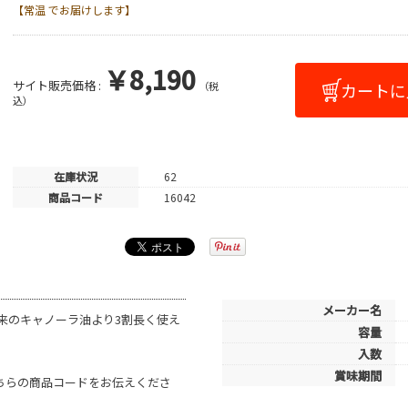
【常温 でお届けします】
￥8,190
サイト販売価格 :
（税
込）
在庫状況
62
商品コード
16042
メーカー名
来のキャノーラ油より3割長く使え
容量
入数
賞味期間
こちらの商品コードをお伝えくださ