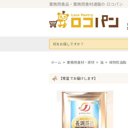
業務用食品・業務用食材通販の
ロコパン
何をお探しですか？
ホーム
>
業務用食材・資材
>
油
>
植物性油脂
【常温 でお届けします】