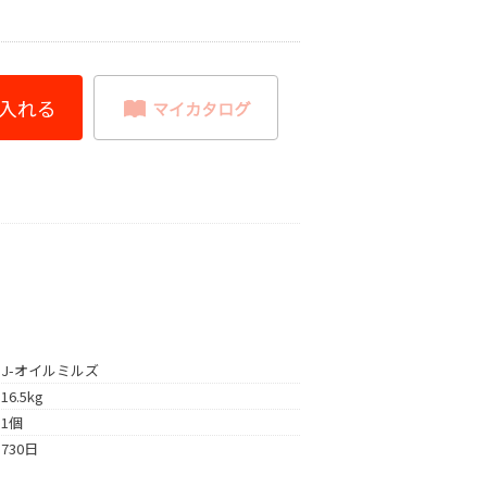
J-オイルミルズ
16.5kg
1個
730日