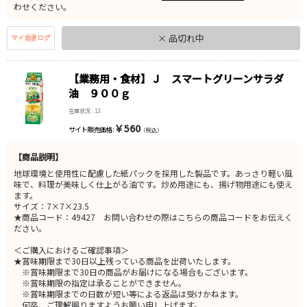
わせください。
× 品切れ中
【業務用・食材】Ｊ スマートグリーンサラダ
油 ９００ｇ
在庫状況 : 13
￥560
サイト販売価格 :
（税込）
【商品説明】
地球環境と使用性に配慮した紙パックを採用した製品です。あっさり軽い風
味で、料理が美味しく仕上がる油です。炒め用途にも、揚げ物用途にも使え
ます。
サイズ：7×7×23.5
★商品コード：49427 お問い合わせの際はこちらの商品コードをお伝えく
ださい。
＜ご購入におけるご確認事項＞
★賞味期限まで30日以上残っている商品を出荷いたします。
※賞味期限まで30日の商品がお届けになる場合もございます。
※賞味期限の指定は承ることができません。
※賞味期限までの日数が短い等による返品は受けかねます。
何卒、ご理解賜りますようお願い申し上げます。