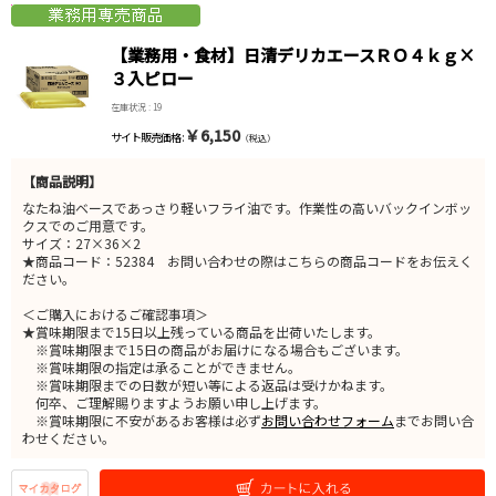
【業務用・食材】日清デリカエースＲＯ４ｋｇ×
３入ピロー
在庫状況 : 19
￥6,150
サイト販売価格 :
（税込）
【商品説明】
なたね油ベースであっさり軽いフライ油です。作業性の高いバックインボッ
クスでのご用意です。
サイズ：27×36×2
★商品コード：52384 お問い合わせの際はこちらの商品コードをお伝えく
ださい。
＜ご購入におけるご確認事項＞
★賞味期限まで15日以上残っている商品を出荷いたします。
※賞味期限まで15日の商品がお届けになる場合もございます。
※賞味期限の指定は承ることができません。
※賞味期限までの日数が短い等による返品は受けかねます。
何卒、ご理解賜りますようお願い申し上げます。
※賞味期限に不安があるお客様は必ず
お問い合わせフォーム
までお問い合
わせください。