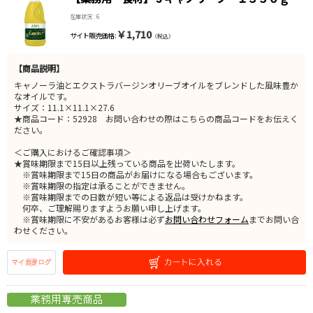
在庫状況 : 6
￥1,710
サイト販売価格 :
（税込）
【商品説明】
キャノーラ油とエクストラバージンオリーブオイルをブレンドした風味豊か
なオイルです。
サイズ：11.1×11.1×27.6
★商品コード：52928 お問い合わせの際はこちらの商品コードをお伝えく
ださい。
＜ご購入におけるご確認事項＞
★賞味期限まで15日以上残っている商品を出荷いたします。
※賞味期限まで15日の商品がお届けになる場合もございます。
※賞味期限の指定は承ることができません。
※賞味期限までの日数が短い等による返品は受けかねます。
何卒、ご理解賜りますようお願い申し上げます。
※賞味期限に不安があるお客様は必ず
お問い合わせフォーム
までお問い合
わせください。