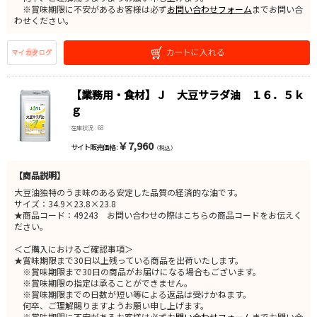
※賞味期限に不安があるお客様は必ず
お問い合わせフォーム
までお問い合
わせください。
【業務用・食材】Ｊ 大豆サラダ油 １６．５ｋ
ｇ
在庫状況 : 68
￥7,960
サイト販売価格 :
（税込）
【商品説明】
大豆油独特のうま味のある安定した品質の経済的な油です。
サイズ：34.9×23.8×23.8
★商品コード：49243 お問い合わせの際はこちらの商品コードをお伝えく
ださい。
＜ご購入におけるご確認事項＞
★賞味期限まで30日以上残っている商品を出荷いたします。
※賞味期限まで30日の商品がお届けになる場合もございます。
※賞味期限の指定は承ることができません。
※賞味期限までの日数が短い等による返品は受けかねます。
何卒、ご理解賜りますようお願い申し上げます。
※賞味期限に不安があるお客様は必ず
お問い合わせフォーム
までお問い合