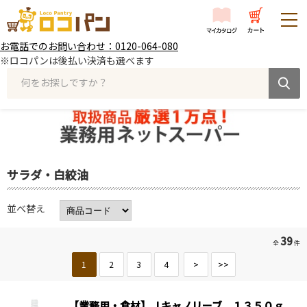
お電話でのお問い合わせ：0120-064-080
※ロコパンは後払い決済も選べます
何をお探しですか？
サラダ・白絞油
並べ替え
39
全
件
1
2
3
4
>
>>
【業務用・食材】Ｊキャノリーブ １３５０ｇ