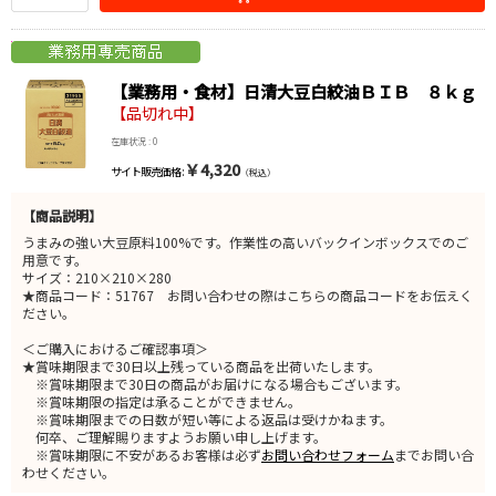
【業務用・食材】日清大豆白絞油ＢＩＢ ８ｋｇ
【品切れ中】
在庫状況 : 0
￥4,320
サイト販売価格 :
（税込）
【商品説明】
うまみの強い大豆原料100%です。作業性の高いバックインボックスでのご
用意です。
サイズ：210×210×280
★商品コード：51767 お問い合わせの際はこちらの商品コードをお伝えく
ださい。
＜ご購入におけるご確認事項＞
★賞味期限まで30日以上残っている商品を出荷いたします。
※賞味期限まで30日の商品がお届けになる場合もございます。
※賞味期限の指定は承ることができません。
※賞味期限までの日数が短い等による返品は受けかねます。
何卒、ご理解賜りますようお願い申し上げます。
※賞味期限に不安があるお客様は必ず
お問い合わせフォーム
までお問い合
わせください。