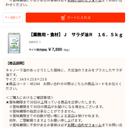
わせください。
【業務用・食材】Ｊ サラダ油Ｒ １６．５ｋｇ
在庫状況 : 0
￥7,880
サイト販売価格 :
（税込）
【商品説明】
キャノーラ油のあっさりとした風味に、大豆油のうまみをプラスしたサラダ
油です。
サイズ：34.9×23.8×23.8
★商品コード：49244 お問い合わせの際はこちらの商品コードをお伝えく
ださい。
＜ご購入におけるご確認事項＞
★賞味期限まで30日以上残っている商品を出荷いたします。
※賞味期限まで30日の商品がお届けになる場合もございます。
※賞味期限の指定は承ることができません。
※賞味期限までの日数が短い等による返品は受けかねます。
何卒、ご理解賜りますようお願い申し上げます。
※賞味期限に不安があるお客様は必ず
お問い合わせフォーム
までお問い合