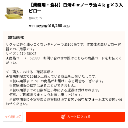
【業務用・食材】日清キャノーラ油４ｋｇ×３入
ピロー
在庫状況 : 25
￥6,260
サイト販売価格 :
（税込）
【商品説明】
サクッと軽く油っこくないキャノーラ油100%です。作業性の高いピロー容
器でのご用意です。
サイズ：27×36×2
★商品コード：52383 お問い合わせの際はこちらの商品コードをお伝えく
ださい。
＜ご購入におけるご確認事項＞
★賞味期限まで15日以上残っている商品を出荷いたします。
※賞味期限まで15日の商品がお届けになる場合もございます。
※賞味期限の指定は承ることができません。
※賞味期限までの日数が短い等による返品は受けかねます。
何卒、ご理解賜りますようお願い申し上げます。
※賞味期限に不安があるお客様は必ず
お問い合わせフォーム
までお問い合
わせください。