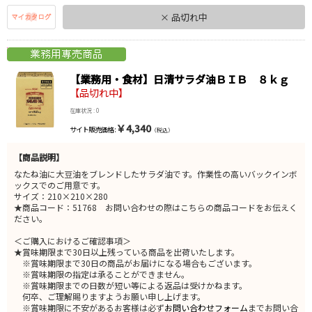
× 品切れ中
【業務用・食材】日清サラダ油ＢＩＢ ８ｋｇ
【品切れ中】
在庫状況 : 0
￥4,340
サイト販売価格 :
（税込）
【商品説明】
なたね油に大豆油をブレンドしたサラダ油です。作業性の高いバックインボ
ックスでのご用意です。
サイズ：210×210×280
★商品コード：51768 お問い合わせの際はこちらの商品コードをお伝えく
ださい。
＜ご購入におけるご確認事項＞
★賞味期限まで30日以上残っている商品を出荷いたします。
※賞味期限まで30日の商品がお届けになる場合もございます。
※賞味期限の指定は承ることができません。
※賞味期限までの日数が短い等による返品は受けかねます。
何卒、ご理解賜りますようお願い申し上げます。
※賞味期限に不安があるお客様は必ず
お問い合わせフォーム
までお問い合