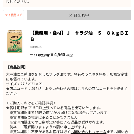
わせください。
× 品切れ中
【業務用・食材】Ｊ サラダ油 Ｓ ８ｋｇＢＩ
Ｂ
在庫状況 : 7
￥4,560
サイト販売価格 :
（税込）
【商品説明】
大豆油に菜種油を配合したサラダ油です。特有のうま味を持ち、加熱安定性
にも優れています。
サイズ：27.5×21×21
★商品コード：49245 お問い合わせの際はこちらの商品コードをお伝えく
ださい。
＜ご購入におけるご確認事項＞
★賞味期限まで15日以上残っている商品を出荷いたします。
※賞味期限まで15日の商品がお届けになる場合もございます。
※賞味期限の指定は承ることができません。
※賞味期限までの日数が短い等による返品は受けかねます。
何卒、ご理解賜りますようお願い申し上げます。
※賞味期限に不安があるお客様は必ず
お問い合わせフォーム
までお問い合