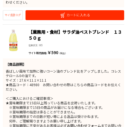
わせください。
【業務用・食材】サラダ油ベストブレンド １３
５０ｇ
在庫状況 : 905
￥590
サイト販売価格 :
（税込）
【商品説明】
香ばしい風味で加熱に強いコーン油のブレンド比をアップしました。コレス
テロール0の油です。
サイズ：27.6×11.1×11.1
★商品コード：48980 お問い合わせの際はこちらの商品コードをお伝えく
ださい。
＜ご購入におけるご確認事項＞
★賞味期限まで15日以上残っている商品を出荷いたします。
※賞味期限まで15日の商品がお届けになる場合もございます。
※賞味期限の指定は承ることができません。
※賞味期限までの日数が短い等による返品は受けかねます。
何卒、ご理解賜りますようお願い申し上げます。
※賞味期限に不安があるお客様は必ず
お問い合わせフォーム
までお問い合