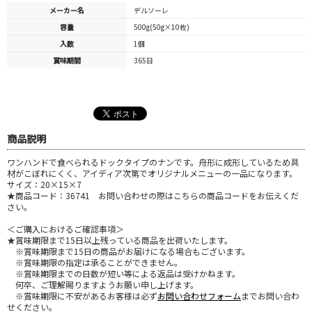
メーカー名
デルソーレ
容量
500g(50g×10枚)
入数
1個
賞味期間
365日
商品説明
ワンハンドで食べられるドックタイプのナンです。舟形に成形しているため具
材がこぼれにくく、アイディア次第でオリジナルメニューの一品になります。
サイズ：20×15×7
★商品コード：36741 お問い合わせの際はこちらの商品コードをお伝えくだ
さい。
＜ご購入におけるご確認事項＞
★賞味期限まで15日以上残っている商品を出荷いたします。
※賞味期限まで15日の商品がお届けになる場合もございます。
※賞味期限の指定は承ることができません。
※賞味期限までの日数が短い等による返品は受けかねます。
何卒、ご理解賜りますようお願い申し上げます。
※賞味期限に不安があるお客様は必ず
お問い合わせフォーム
までお問い合わ
せください。