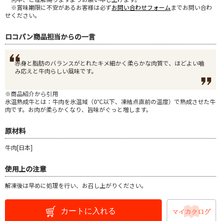
※賞味期限に不安があるお客様は必ず
お問い合わせフォーム
までお問い合わ
せください。
ロコパン商品担当からの一言
赤身と脂肪のバランスがとれたキメ細かく柔らかな肉質で、ほどよい噛
み応えと牛肉らしい風味です。
※商品紹介から引用
氷温熟成牛とは：牛肉を氷温域（0℃以下、凍結点直前の温度）で熟成させた牛
肉です。お肉が柔らかくなり、旨味がぐっと増します。
原材料
牛肉[日本]
使用上の注意
解凍後は早めに処理を行い、お召し上がりください。
カートに入れる