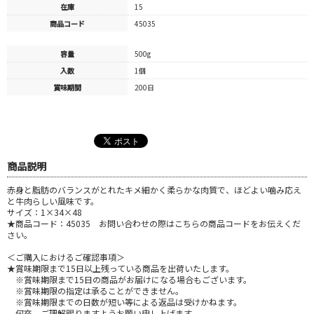
在庫
15
商品コード
45035
容量
500g
入数
1個
賞味期間
200日
商品説明
赤身と脂肪のバランスがとれたキメ細かく柔らかな肉質で、ほどよい噛み応え
と牛肉らしい風味です。
サイズ：1×34×48
★商品コード：45035 お問い合わせの際はこちらの商品コードをお伝えくだ
さい。
＜ご購入におけるご確認事項＞
★賞味期限まで15日以上残っている商品を出荷いたします。
※賞味期限まで15日の商品がお届けになる場合もございます。
※賞味期限の指定は承ることができません。
※賞味期限までの日数が短い等による返品は受けかねます。
何卒、ご理解賜りますようお願い申し上げます。