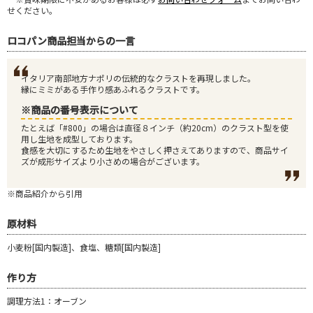
せください。
ロコパン商品担当からの一言
イタリア南部地方ナポリの伝統的なクラストを再現しました。
縁にミミがある手作り感あふれるクラストです。
※商品の番号表示について
たとえば「#800」の場合は直径８インチ（約20cm）のクラスト型を使
用し生地を成型しております。
食感を大切にするため生地をやさしく押さえてありますので、商品サイ
ズが成形サイズより小さめの場合がございます。
※商品紹介から引用
原材料
小麦粉[国内製造]、食塩、糖類[国内製造]
作り方
調理方法1：オーブン