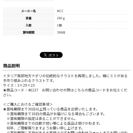
メーカー名
MCC
容量
240ｇ
入数
1個
賞味期間
366日
商品説明
イタリア南部地方ナポリの伝統的なクラストを再現しました。縁にミミがある
手作り感あふれるクラストです。
サイズ：3×29×23
★商品コード：46237 お問い合わせの際はこちらの商品コードをお伝えくだ
さい。
＜ご購入におけるご確認事項＞
★賞味期限まで30日以上残っている商品を出荷いたします。
※賞味期限まで30日の商品がお届けになる場合もございます。
※賞味期限の指定は承ることができません。
※賞味期限までの日数が短い等による返品は受けかねます。
何卒、ご理解賜りますようお願い申し上げます。
※賞味期限に不安があるお客様は必ず
お問い合わせフォーム
までお問い合わ