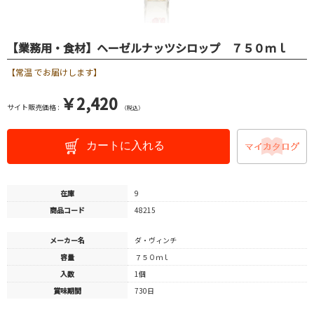
【業務用・食材】ヘーゼルナッツシロップ ７５０ｍｌ
【常温 でお届けします】
￥2,420
サイト販売価格 :
（税込）
カートに入れる
在庫
9
商品コード
48215
メーカー名
ダ・ヴィンチ
容量
７５０ｍｌ
入数
1個
賞味期間
730日