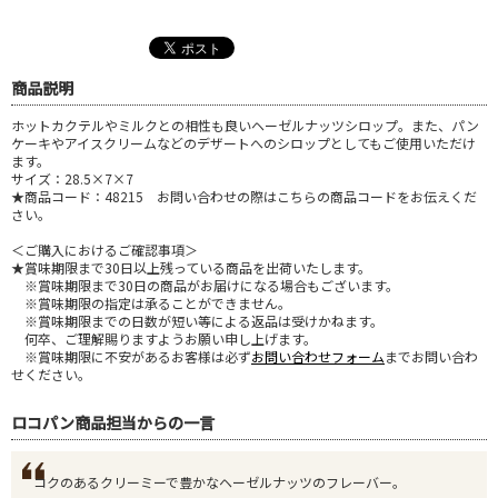
商品説明
ホットカクテルやミルクとの相性も良いヘーゼルナッツシロップ。また、パン
ケーキやアイスクリームなどのデザートへのシロップとしてもご使用いただけ
ます。
サイズ：28.5×7×7
★商品コード：48215 お問い合わせの際はこちらの商品コードをお伝えくだ
さい。
＜ご購入におけるご確認事項＞
★賞味期限まで30日以上残っている商品を出荷いたします。
※賞味期限まで30日の商品がお届けになる場合もございます。
※賞味期限の指定は承ることができません。
※賞味期限までの日数が短い等による返品は受けかねます。
何卒、ご理解賜りますようお願い申し上げます。
※賞味期限に不安があるお客様は必ず
お問い合わせフォーム
までお問い合わ
せください。
ロコパン商品担当からの一言
コクのあるクリーミーで豊かなヘーゼルナッツのフレーバー。