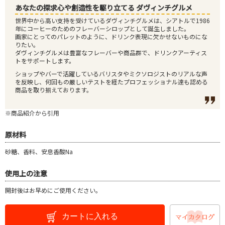
あなたの探求心や創造性を駆り立てる ダヴィンチグルメ
世界中から高い支持を受けているダヴィンチグルメは、シアトルで1986
年にコーヒーのためのフレーバーシロップとして誕生しました。
画家にとってのパレットのように、ドリンク表現に欠かせないものにな
りたい。
ダヴィンチグルメは豊富なフレーバーや商品群で、ドリンクアーティス
トをサポートします。
ショップやバーで活躍しているバリスタやミクソロジストのリアルな声
を反映し、何回もの厳しいテストを経たプロフェッショナル達も認める
商品を取り揃えております。
※商品紹介から引用
原材料
砂糖、香料、安息香酸Na
使用上の注意
開封後はお早めにご使用ください。
カートに入れる