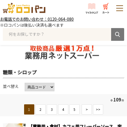
お電話でのお問い合わせ：0120-064-080
※ロコパンは後払い決済も選べます
何をお探しですか？
糖類・シロップ
並べ替え
109
全
件
1
2
3
4
5
>
>>
【業務用・食材】カフェ用フレーバーソース 宇