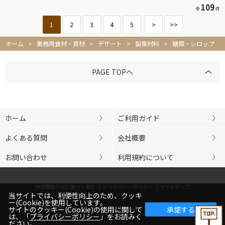
109
全
件
1
2
3
4
5
>
>>
ホーム
>
業務用食材・資材
>
デザート
>
製菓材料
>
糖類・シロップ
PAGE TOPへ
ホーム
ご利用ガイド
よくある質問
会社概要
お問い合わせ
利用規約について
特定商取引法に基づく表記
プライバシーポリシー
サイトマップ
当サイトでは、利便性向上のため、クッキ
ー(Cookie)を使用しています。
※20歳未満の飲酒は法律で禁止されています。ご購入は満20歳以上の方に限らせていただきま
サイトのクッキー(Cookie)の使用に関して
承諾する
は、「
プライバシーポリシー
」をお読みく
す。
ださい。