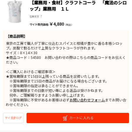
【業務用・食材】クラフトコーラ 「魔法のシロ
ップ」業務用 １Ｌ
在庫状況 : 7
￥4,880
サイト販売価格 :
（税込）
【商品説明】
東京の工房で職人が丁寧に仕込むスパイスと柑橘が豊かに香る本格シロッ
プ。炭酸で割るだけで上質なクラフトコーラが作れます。
サイズ：8×14×30
★商品コード：54580 お問い合わせの際はこちらの商品コードをお伝えく
ださい。
＜ご購入におけるご確認事項＞
★賞味期限まで15日以上残っている商品を出荷いたします。
※賞味期限まで15日の商品がお届けになる場合もございます。
※賞味期限の指定は承ることができません。
※賞味期限までの日数が短い等による返品は受けかねます。
何卒、ご理解賜りますようお願い申し上げます。
※賞味期限に不安があるお客様は必ず
お問い合わせフォーム
までお問い合
わせください。