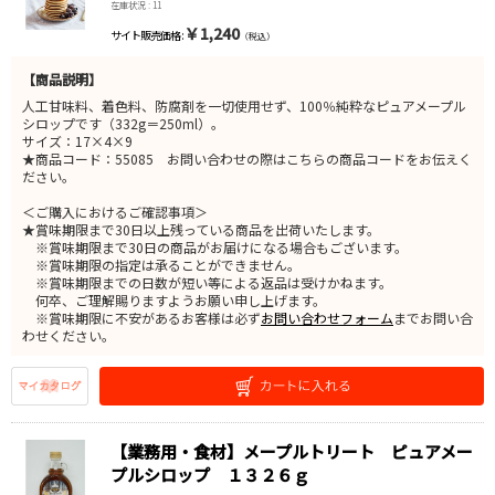
在庫状況 : 11
￥1,240
サイト販売価格 :
（税込）
【商品説明】
人工甘味料、着色料、防腐剤を一切使用せず、100％純粋なピュアメープル
シロップです（332g＝250ml）。
サイズ：17×4×9
★商品コード：55085 お問い合わせの際はこちらの商品コードをお伝えく
ださい。
＜ご購入におけるご確認事項＞
★賞味期限まで30日以上残っている商品を出荷いたします。
※賞味期限まで30日の商品がお届けになる場合もございます。
※賞味期限の指定は承ることができません。
※賞味期限までの日数が短い等による返品は受けかねます。
何卒、ご理解賜りますようお願い申し上げます。
※賞味期限に不安があるお客様は必ず
お問い合わせフォーム
までお問い合
わせください。
【業務用・食材】メープルトリート ピュアメー
プルシロップ １３２６ｇ