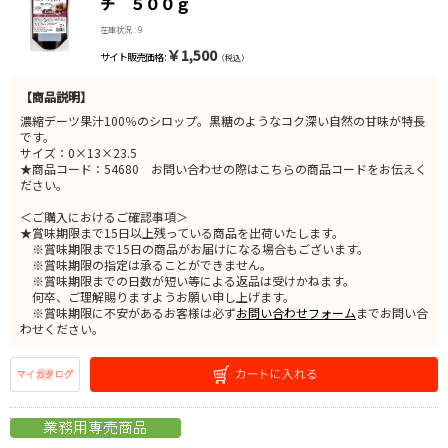
チ ５００ｇ
在庫状況 : 9
￥1,500
サイト販売価格 :
（税込）
【商品説明】
濃縮デーツ果汁100％のシロップ。黒糖のようなコク深い自然の甘味が特長
です。
サイズ：0×13×23.5
★商品コード：54680 お問い合わせの際はこちらの商品コードをお伝えく
ださい。
＜ご購入におけるご確認事項＞
★賞味期限まで15日以上残っている商品を出荷いたします。
※賞味期限まで15日の商品がお届けになる場合もございます。
※賞味期限の指定は承ることができません。
※賞味期限までの日数が短い等による返品は受けかねます。
何卒、ご理解賜りますようお願い申し上げます。
※賞味期限に不安があるお客様は必ず
お問い合わせフォーム
までお問い合
わせください。