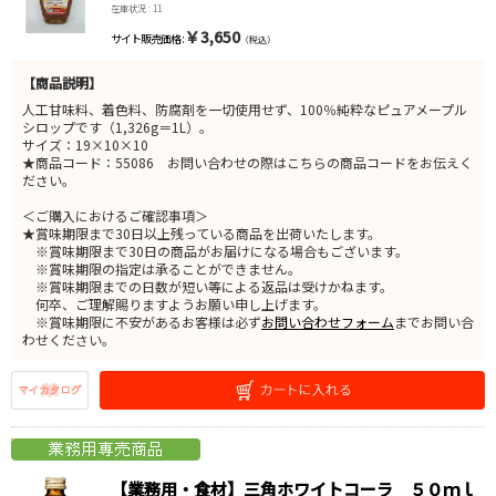
在庫状況 : 11
￥3,650
サイト販売価格 :
（税込）
【商品説明】
人工甘味料、着色料、防腐剤を一切使用せず、100％純粋なピュアメープル
シロップです（1,326g＝1L）。
サイズ：19×10×10
★商品コード：55086 お問い合わせの際はこちらの商品コードをお伝えく
ださい。
＜ご購入におけるご確認事項＞
★賞味期限まで30日以上残っている商品を出荷いたします。
※賞味期限まで30日の商品がお届けになる場合もございます。
※賞味期限の指定は承ることができません。
※賞味期限までの日数が短い等による返品は受けかねます。
何卒、ご理解賜りますようお願い申し上げます。
※賞味期限に不安があるお客様は必ず
お問い合わせフォーム
までお問い合
わせください。
【業務用・食材】三角ホワイトコーラ ５０ｍｌ