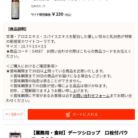
在庫状況 : 24
￥230
サイト販売価格 :
（税込）
【商品説明】
甘酒・アロエエキス・スパイスエキスを配合した優しい甘みと乳白色が特徴
の新感覚ホワイトコーラです。
サイズ：10.7×3.5×3.5
★商品コード：54987 お問い合わせの際はこちらの商品コードをお伝えく
ださい。
＜ご購入におけるご確認事項＞
★賞味期限まで30日以上残っている商品を出荷いたします。
※賞味期限まで30日の商品がお届けになる場合もございます。
※賞味期限の指定は承ることができません。
※賞味期限までの日数が短い等による返品は受けかねます。
何卒、ご理解賜りますようお願い申し上げます。
※賞味期限に不安があるお客様は必ず
お問い合わせフォーム
までお問い合
わせください。
【業務用・食材】デーツシロップ 口栓付パウ