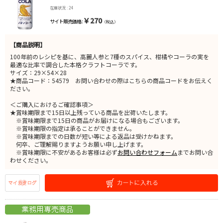
在庫状況 : 24
￥270
サイト販売価格 :
（税込）
【商品説明】
100年前のレシピを基に、高麗人参と7種のスパイス、柑橘やコーラの実を
最適な比率で調合した本格クラフトコーラです。
サイズ：29×54×28
★商品コード：54579 お問い合わせの際はこちらの商品コードをお伝えく
ださい。
＜ご購入におけるご確認事項＞
★賞味期限まで15日以上残っている商品を出荷いたします。
※賞味期限まで15日の商品がお届けになる場合もございます。
※賞味期限の指定は承ることができません。
※賞味期限までの日数が短い等による返品は受けかねます。
何卒、ご理解賜りますようお願い申し上げます。
※賞味期限に不安があるお客様は必ず
お問い合わせフォーム
までお問い合
わせください。