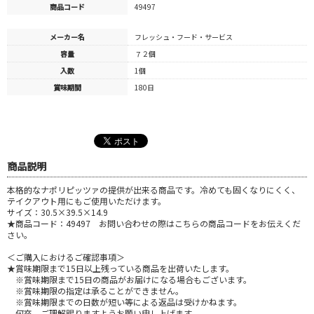
商品コード
49497
メーカー名
フレッシュ・フード・サービス
容量
７２個
入数
1個
賞味期間
180日
商品説明
本格的なナポリピッツァの提供が出来る商品です。冷めても固くなりにくく、
テイクアウト用にもご使用いただけます。
サイズ：30.5×39.5×14.9
★商品コード：49497 お問い合わせの際はこちらの商品コードをお伝えくだ
さい。
＜ご購入におけるご確認事項＞
★賞味期限まで15日以上残っている商品を出荷いたします。
※賞味期限まで15日の商品がお届けになる場合もございます。
※賞味期限の指定は承ることができません。
※賞味期限までの日数が短い等による返品は受けかねます。
何卒、ご理解賜りますようお願い申し上げます。