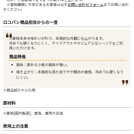
※賞味期限に不安があるお客様は必ず
お問い合わせフォーム
までお問い合わ
せください。
ロコパン商品担当からの一言
小麦粉本来を味わいがわり、本格的な外観に仕上がります。
冷めても硬くなりにくく、テイクアウトやカジュアルなシーンでもご利
用いただけます。
商品特長
風味：素朴な小麦の風味が強い。
焼き上がり：本格的な見た目でやや軽めの食感、冷めても硬くなり
にくい。
※商品紹介から引用
原材料
小麦粉[国内製造]、食塩、食用大豆油
使用上の注意