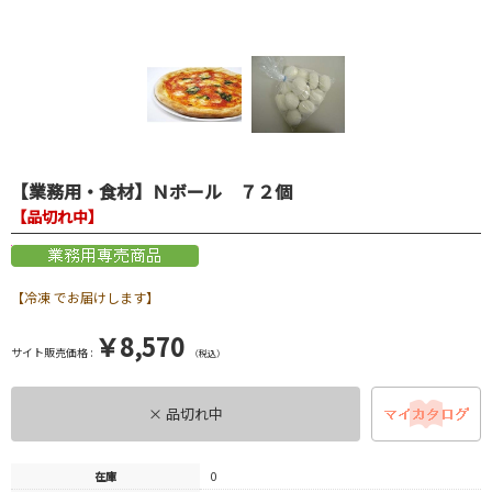
【業務用・食材】Ｎボール ７２個
【品切れ中】
【冷凍 でお届けします】
￥8,570
サイト販売価格 :
（税込）
× 品切れ中
在庫
0