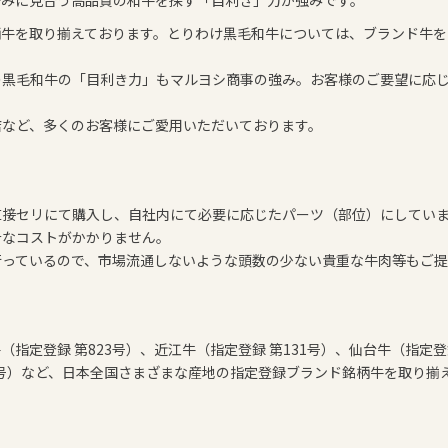
好みに見合う高品質の和牛を探す「目利き」力が強みです。
柄牛を取り揃えております。とりわけ黒毛和牛については、ブランド牛を
の黒毛和牛の「目利き力」もマルヨシ商事の強み。お客様のご要望に応
店など、多くのお客様にご愛用いただいております。
直接セリにて購入し、自社内にて必要に応じたパーツ（部位）にしてい
計なコストがかかりません。
行っているので、市場流通しないような頭数の少ない貴重な牛肉等もご提
（指定登録 第823号）、近江牛（指定登録 第131号）、仙台牛（指定登
023号）など、日本全国さまざまな産地の指定登録ブランド銘柄牛を取り揃