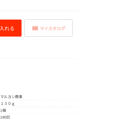
マルヨシ商事
１３０ｇ
1個
180日