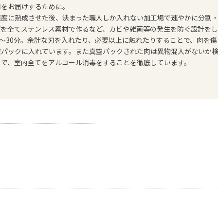
肉をお届けするために。
適度に熟成させた後、決まった職人しか入れない加工場で速やかに分割
壁を全てステンレス素材で作るなど、カビや雑菌等の発生を防ぐ設計をし
0〜30分。余計な刃を入れたり、必要以上に触れたりすることで、肉を
空パックに入れています。また真空パックされた肉は異物混入がないか
まで、室内全てをアルコール消毒をすることを徹底しています。