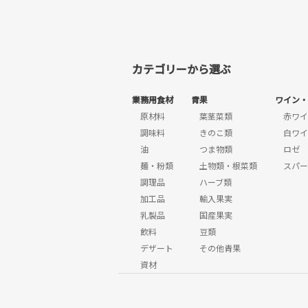
カテゴリーから選ぶ
業務用食材
青果
ワイン・
原材料
葉茎菜類
赤ワイ
調味料
きのこ類
白ワイ
油
つま物類
ロゼ
麺・粉類
土物類・根菜類
スパー
調理品
ハーブ類
加工品
輸入果実
乳製品
国産果実
飲料
豆類
デザート
その他青果
資材