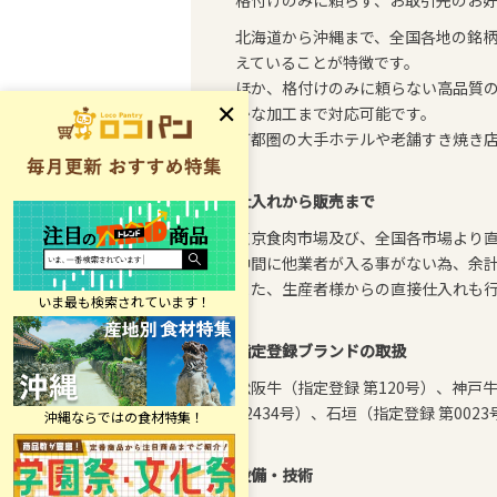
格付けのみに頼らず、お取引先のお
北海道から沖縄まで、全国各地の銘
えていることが特徴です。
ほか、格付けのみに頼らない高品質
かな加工まで対応可能です。
首都圏の大手ホテルや老舗すき焼き
仕入れから販売まで
東京食肉市場及び、全国各市場より
中間に他業者が入る事がない為、余
また、生産者様からの直接仕入れも
指定登録ブランドの取扱
松阪牛（指定登録 第120号）、神戸牛
22434号）、石垣（指定登録 第0
設備・技術