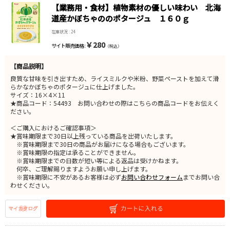
【業務用・食材】植物素材の優しい味わい 北海
道産かぼちゃののポタージュ １６０ｇ
在庫状況 : 24
￥280
サイト販売価格 :
（税込）
【商品説明】
良質な甘味を引き出すため、ライスミルクや米粉、野菜ペーストを加えて滑
らかなかぼちゃのポタージュに仕上げました。
サイズ：16×4×11
★商品コード：54493 お問い合わせの際はこちらの商品コードをお伝えく
ださい。
＜ご購入におけるご確認事項＞
★賞味期限まで30日以上残っている商品を出荷いたします。
※賞味期限まで30日の商品がお届けになる場合もございます。
※賞味期限の指定は承ることができません。
※賞味期限までの日数が短い等による返品は受けかねます。
何卒、ご理解賜りますようお願い申し上げます。
※賞味期限に不安があるお客様は必ず
お問い合わせフォーム
までお問い合
わせください。