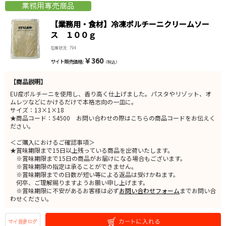
【業務用・食材】冷凍ポルチーニクリームソー
ス １００ｇ
在庫状況 : 794
￥360
サイト販売価格 :
（税込）
【商品説明】
EU産ポルチーニを使用し、香り高く仕上げました。パスタやリゾット、オ
ムレツなどにかけるだけで本格志向の一皿に。
サイズ：13×1×18
★商品コード：54500 お問い合わせの際はこちらの商品コードをお伝えく
ださい。
＜ご購入におけるご確認事項＞
★賞味期限まで15日以上残っている商品を出荷いたします。
※賞味期限まで15日の商品がお届けになる場合もございます。
※賞味期限の指定は承ることができません。
※賞味期限までの日数が短い等による返品は受けかねます。
何卒、ご理解賜りますようお願い申し上げます。
※賞味期限に不安があるお客様は必ず
お問い合わせフォーム
までお問い合
わせください。