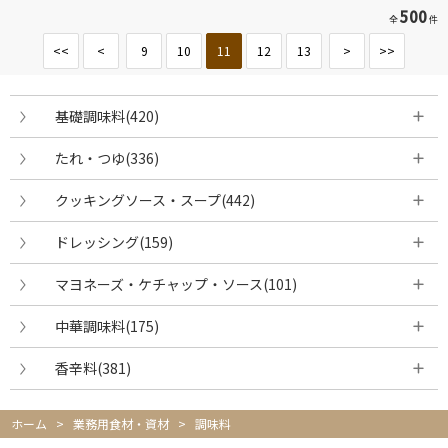
500
全
件
<<
<
9
10
11
12
13
>
>>
基礎調味料(420)
たれ・つゆ(336)
クッキングソース・スープ(442)
ドレッシング(159)
マヨネーズ・ケチャップ・ソース(101)
中華調味料(175)
香辛料(381)
ホーム
>
業務用食材・資材
>
調味料