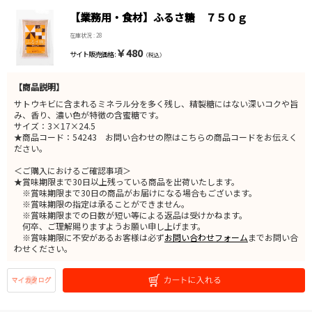
【業務用・食材】ふるさ糖 ７５０ｇ
在庫状況 : 28
￥480
サイト販売価格 :
（税込）
【商品説明】
サトウキビに含まれるミネラル分を多く残し、精製糖にはない深いコクや旨
み、香り、濃い色が特徴の含蜜糖です。
サイズ：3×17×24.5
★商品コード：54243 お問い合わせの際はこちらの商品コードをお伝えく
ださい。
＜ご購入におけるご確認事項＞
★賞味期限まで30日以上残っている商品を出荷いたします。
※賞味期限まで30日の商品がお届けになる場合もございます。
※賞味期限の指定は承ることができません。
※賞味期限までの日数が短い等による返品は受けかねます。
何卒、ご理解賜りますようお願い申し上げます。
※賞味期限に不安があるお客様は必ず
お問い合わせフォーム
までお問い合
わせください。