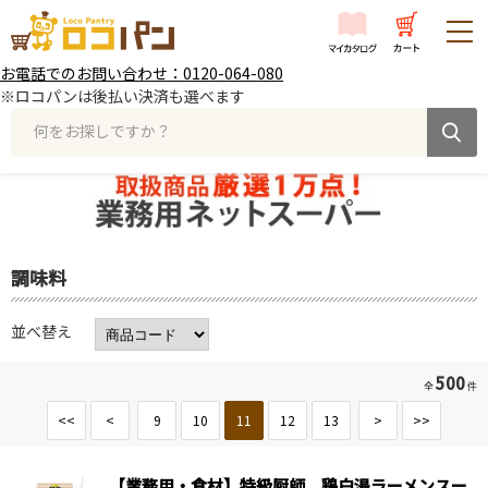
お電話でのお問い合わせ：0120-064-080
※ロコパンは後払い決済も選べます
何をお探しですか？
調味料
並べ替え
500
全
件
<<
<
9
10
11
12
13
>
>>
【業務用・食材】特級厨師 鶏白湯ラーメンスー