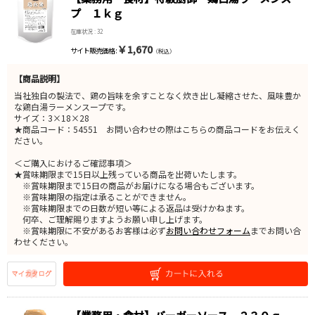
プ １ｋｇ
在庫状況 : 32
￥1,670
サイト販売価格 :
（税込）
【商品説明】
当社独自の製法で、鶏の旨味を余すことなく炊き出し凝縮させた、風味豊か
な鶏白湯ラーメンスープです。
サイズ：3×18×28
★商品コード：54551 お問い合わせの際はこちらの商品コードをお伝えく
ださい。
＜ご購入におけるご確認事項＞
★賞味期限まで15日以上残っている商品を出荷いたします。
※賞味期限まで15日の商品がお届けになる場合もございます。
※賞味期限の指定は承ることができません。
※賞味期限までの日数が短い等による返品は受けかねます。
何卒、ご理解賜りますようお願い申し上げます。
※賞味期限に不安があるお客様は必ず
お問い合わせフォーム
までお問い合
わせください。