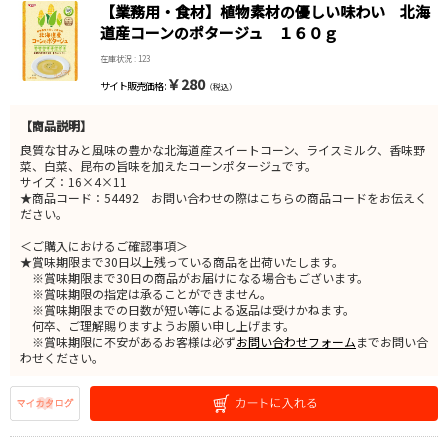
【業務用・食材】植物素材の優しい味わい 北海
道産コーンのポタージュ １６０ｇ
在庫状況 : 123
￥280
サイト販売価格 :
（税込）
【商品説明】
良質な甘みと風味の豊かな北海道産スイートコーン、ライスミルク、香味野
菜、白菜、昆布の旨味を加えたコーンポタージュです。
サイズ：16×4×11
★商品コード：54492 お問い合わせの際はこちらの商品コードをお伝えく
ださい。
＜ご購入におけるご確認事項＞
★賞味期限まで30日以上残っている商品を出荷いたします。
※賞味期限まで30日の商品がお届けになる場合もございます。
※賞味期限の指定は承ることができません。
※賞味期限までの日数が短い等による返品は受けかねます。
何卒、ご理解賜りますようお願い申し上げます。
※賞味期限に不安があるお客様は必ず
お問い合わせフォーム
までお問い合
わせください。