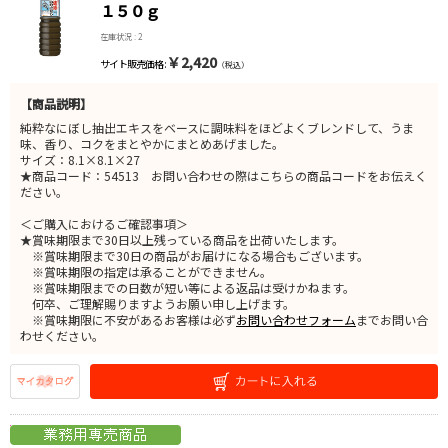
１５０ｇ
在庫状況 : 2
￥2,420
サイト販売価格 :
（税込）
【商品説明】
純粋なにぼし抽出エキスをベースに調味料をほどよくブレンドして、うま
味、香り、コクをまとやかにまとめあげました。
サイズ：8.1×8.1×27
★商品コード：54513 お問い合わせの際はこちらの商品コードをお伝えく
ださい。
＜ご購入におけるご確認事項＞
★賞味期限まで30日以上残っている商品を出荷いたします。
※賞味期限まで30日の商品がお届けになる場合もございます。
※賞味期限の指定は承ることができません。
※賞味期限までの日数が短い等による返品は受けかねます。
何卒、ご理解賜りますようお願い申し上げます。
※賞味期限に不安があるお客様は必ず
お問い合わせフォーム
までお問い合
わせください。