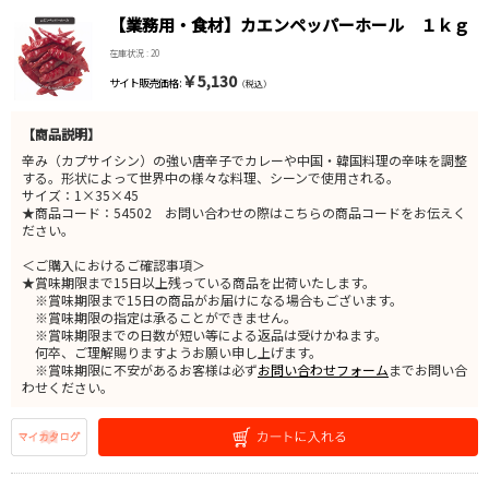
【業務用・食材】カエンペッパーホール １ｋｇ
在庫状況 : 20
￥5,130
サイト販売価格 :
（税込）
【商品説明】
辛み（カプサイシン）の強い唐辛子でカレーや中国・韓国料理の辛味を調整
する。形状によって世界中の様々な料理、シーンで使用される。
サイズ：1×35×45
★商品コード：54502 お問い合わせの際はこちらの商品コードをお伝えく
ださい。
＜ご購入におけるご確認事項＞
★賞味期限まで15日以上残っている商品を出荷いたします。
※賞味期限まで15日の商品がお届けになる場合もございます。
※賞味期限の指定は承ることができません。
※賞味期限までの日数が短い等による返品は受けかねます。
何卒、ご理解賜りますようお願い申し上げます。
※賞味期限に不安があるお客様は必ず
お問い合わせフォーム
までお問い合
わせください。