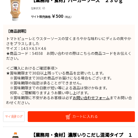
【業務用・食材】バーガーソース ２３０ｇ
在庫状況 : 65
￥500
サイト販売価格 :
（税込）
【商品説明】
トマトピューレとウスターソースの甘くまろやかな味わいにディルの爽やか
さをプラスしました
サイズ：14.5×6.5×4.6
★商品コード：54558 お問い合わせの際はこちらの商品コードをお伝えく
ださい。
＜ご購入におけるご確認事項＞
★賞味期限まで30日以上残っている商品を出荷いたします。
※賞味期限まで30日の商品がお届けになる場合もございます。
※賞味期限の指定は承ることができません。
※賞味期限までの日数が短い等による返品は受けかねます。
何卒、ご理解賜りますようお願い申し上げます。
※賞味期限に不安があるお客様は必ず
お問い合わせフォーム
までお問い合
わせください。
【業務用・食材】濃厚いりこだし混濁タイプ １