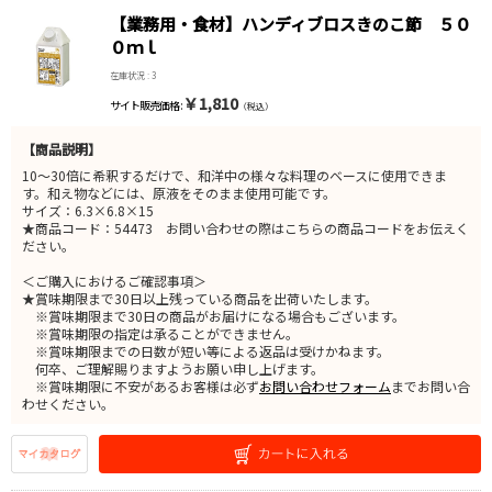
【業務用・食材】ハンディブロスきのこ節 ５０
０ｍｌ
在庫状況 : 3
￥1,810
サイト販売価格 :
（税込）
【商品説明】
10～30倍に希釈するだけで、和洋中の様々な料理のベースに使用できま
す。和え物などには、原液をそのまま使用可能です。
サイズ：6.3×6.8×15
★商品コード：54473 お問い合わせの際はこちらの商品コードをお伝えく
ださい。
＜ご購入におけるご確認事項＞
★賞味期限まで30日以上残っている商品を出荷いたします。
※賞味期限まで30日の商品がお届けになる場合もございます。
※賞味期限の指定は承ることができません。
※賞味期限までの日数が短い等による返品は受けかねます。
何卒、ご理解賜りますようお願い申し上げます。
※賞味期限に不安があるお客様は必ず
お問い合わせフォーム
までお問い合
わせください。