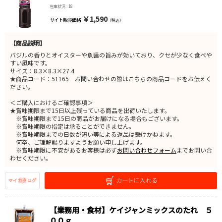
在庫状況 : 18
￥1,590
サイト販売価格 :
（税込）
【商品説明】
バジルの香りとオイスターや魚醤の旨みが効いており、クセが少なく食べや
すい風味です。
サイズ：8.3×8.3×27.4
★商品コード：51165 お問い合わせの際はこちらの商品コードをお伝えく
ださい。
＜ご購入におけるご確認事項＞
★賞味期限まで15日以上残っている商品を出荷いたします。
※賞味期限まで15日の商品がお届けになる場合もございます。
※賞味期限の指定は承ることができません。
※賞味期限までの日数が短い等による返品は受けかねます。
何卒、ご理解賜りますようお願い申し上げます。
※賞味期限に不安があるお客様は必ず
お問い合わせフォーム
までお問い合
わせください。
【業務用・食材】ケイジャンミックスのたれ ５
００ｇ