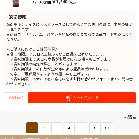
￥1,240
サイト販売価格 :
（税込）
【商品説明】
海南チキンライスに添えるソースとして調和された専用の醤油。本場の味が
再現できます
★商品コード：39421 お問い合わせの際はこちらの商品コードをお伝えく
ださい。
＜ご購入におけるご確認事項＞
★賞味期限まで30日以上残っている商品を出荷いたします。
※賞味期限まで30日の商品がお届けになる場合もございます。
※賞味期限の指定は承ることができません。
※賞味期限までの日数が短い等による返品は受けかねます。
何卒、ご理解賜りますようお願い申し上げます。
※賞味期限に不安があるお客様は必ず
お問い合わせフォーム
までお問い合
わせください。
45
全
件
1
2
3
4
5
>
>>