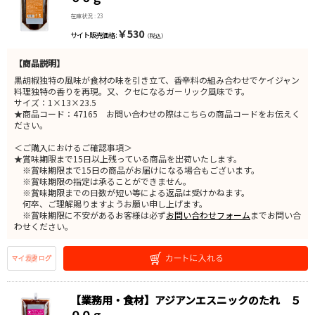
在庫状況 : 23
￥530
サイト販売価格 :
（税込）
【商品説明】
黒胡椒独特の風味が食材の味を引き立て、香辛料の組み合わせでケイジャン
料理独特の香りを再現。又、クセになるガーリック風味です。
サイズ：1×13×23.5
★商品コード：47165 お問い合わせの際はこちらの商品コードをお伝えく
ださい。
＜ご購入におけるご確認事項＞
★賞味期限まで15日以上残っている商品を出荷いたします。
※賞味期限まで15日の商品がお届けになる場合もございます。
※賞味期限の指定は承ることができません。
※賞味期限までの日数が短い等による返品は受けかねます。
何卒、ご理解賜りますようお願い申し上げます。
※賞味期限に不安があるお客様は必ず
お問い合わせフォーム
までお問い合
わせください。
【業務用・食材】アジアンエスニックのたれ ５
００ｇ