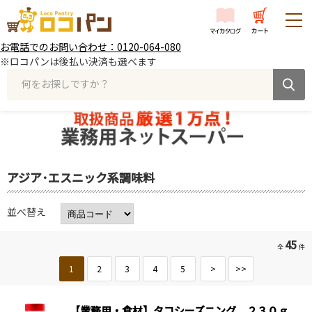
お電話でのお問い合わせ：0120-064-080
※ロコパンは後払い決済も選べます
何をお探しですか？
アジア･エスニック系調味料
並べ替え
45
全
件
1
2
3
4
5
>
>>
【業務用・食材】タコシーズニング ２３０ｇ