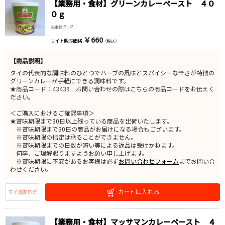
【業務用・食材】グリーンカレーペースト ４０
０ｇ
在庫状況 : 47
￥660
サイト販売価格 :
（税込）
【商品説明】
タイの代表的な調味料のひとつでハーブの風味とスパイシーな辛さが特徴の
グリーンカレーが手軽にできる調味料です。
★商品コード：43439 お問い合わせの際はこちらの商品コードをお伝えく
ださい。
＜ご購入におけるご確認事項＞
★賞味期限まで30日以上残っている商品を出荷いたします。
※賞味期限まで30日の商品がお届けになる場合もございます。
※賞味期限の指定は承ることができません。
※賞味期限までの日数が短い等による返品は受けかねます。
何卒、ご理解賜りますようお願い申し上げます。
※賞味期限に不安があるお客様は必ず
お問い合わせフォーム
までお問い合
わせください。
【業務用・食材】マッサマンカレーペースト ４