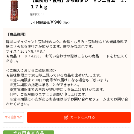
【業務用・食材】からめタレ ヤンニョム １．
１７ｋｇ
在庫状況 : 11
￥940
サイト販売価格 :
（税込）
【商品説明】
韓国コチュジャンと豆味噌のコク。魚醤・もろみ・豆味噌などの発酵原料で
味にさらなる奥行きが広がります。鮮やかな赤色です。
サイズ：26.8×8.7×8.7
★商品コード：43503 お問い合わせの際はこちらの商品コードをお伝えく
ださい。
＜ご購入におけるご確認事項＞
★賞味期限まで30日以上残っている商品を出荷いたします。
※賞味期限まで30日の商品がお届けになる場合もございます。
※賞味期限の指定は承ることができません。
※賞味期限までの日数が短い等による返品は受けかねます。
何卒、ご理解賜りますようお願い申し上げます。
※賞味期限に不安があるお客様は必ず
お問い合わせフォーム
までお問い合
わせください。