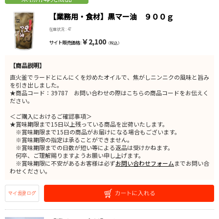
【業務用・食材】黒マー油 ９００ｇ
在庫状況 : 47
￥2,100
サイト販売価格 :
（税込）
【商品説明】
直火釜でラードとにんにくを炒めたオイルで、焦がしニンニクの風味と旨み
を引き出しました。
★商品コード：39787 お問い合わせの際はこちらの商品コードをお伝えく
ださい。
＜ご購入におけるご確認事項＞
★賞味期限まで15日以上残っている商品を出荷いたします。
※賞味期限まで15日の商品がお届けになる場合もございます。
※賞味期限の指定は承ることができません。
※賞味期限までの日数が短い等による返品は受けかねます。
何卒、ご理解賜りますようお願い申し上げます。
※賞味期限に不安があるお客様は必ず
お問い合わせフォーム
までお問い合
わせください。