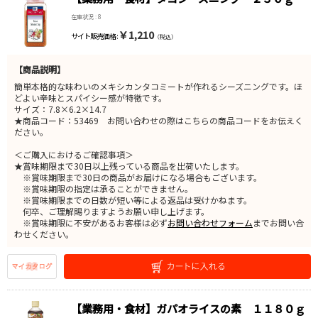
在庫状況 : 8
￥1,210
サイト販売価格 :
（税込）
【商品説明】
簡単本格的な味わいのメキシカンタコミートが作れるシーズニングです。ほ
どよい辛味とスパイシー感が特徴です。
サイズ：7.8×6.2×14.7
★商品コード：53469 お問い合わせの際はこちらの商品コードをお伝えく
ださい。
＜ご購入におけるご確認事項＞
★賞味期限まで30日以上残っている商品を出荷いたします。
※賞味期限まで30日の商品がお届けになる場合もございます。
※賞味期限の指定は承ることができません。
※賞味期限までの日数が短い等による返品は受けかねます。
何卒、ご理解賜りますようお願い申し上げます。
※賞味期限に不安があるお客様は必ず
お問い合わせフォーム
までお問い合
わせください。
【業務用・食材】ガパオライスの素 １１８０ｇ