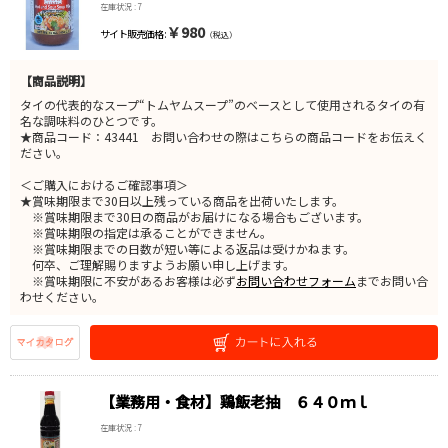
在庫状況 : 7
￥980
サイト販売価格 :
（税込）
【商品説明】
タイの代表的なスープ“トムヤムスープ”のベースとして使用されるタイの有
名な調味料のひとつです。
★商品コード：43441 お問い合わせの際はこちらの商品コードをお伝えく
ださい。
＜ご購入におけるご確認事項＞
★賞味期限まで30日以上残っている商品を出荷いたします。
※賞味期限まで30日の商品がお届けになる場合もございます。
※賞味期限の指定は承ることができません。
※賞味期限までの日数が短い等による返品は受けかねます。
何卒、ご理解賜りますようお願い申し上げます。
※賞味期限に不安があるお客様は必ず
お問い合わせフォーム
までお問い合
わせください。
【業務用・食材】鶏飯老抽 ６４０ｍｌ
在庫状況 : 7