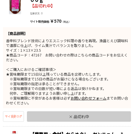
【品切れ中】
在庫状況 : 0
￥570
サイト販売価格 :
（税込）
【商品説明】
香辛料ブレンド技術によりエスニック料理の香りを再現。漁醤とえび調味料
で濃厚に仕上げ、ライム果汁でバランスを取りました。
サイズ：1×13×23.5
★商品コード：47167 お問い合わせの際はこちらの商品コードをお伝えく
ださい。
＜ご購入におけるご確認事項＞
★賞味期限まで15日以上残っている商品を出荷いたします。
※賞味期限まで15日の商品がお届けになる場合もございます。
※賞味期限の指定は承ることができません。
※賞味期限までの日数が短い等による返品は受けかねます。
何卒、ご理解賜りますようお願い申し上げます。
※賞味期限に不安があるお客様は必ず
お問い合わせフォーム
までお問い合
わせください。
× 品切れ中