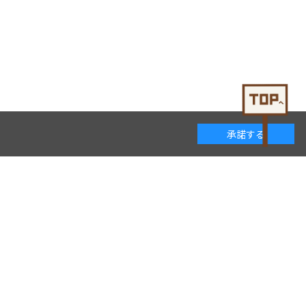
承諾する
着