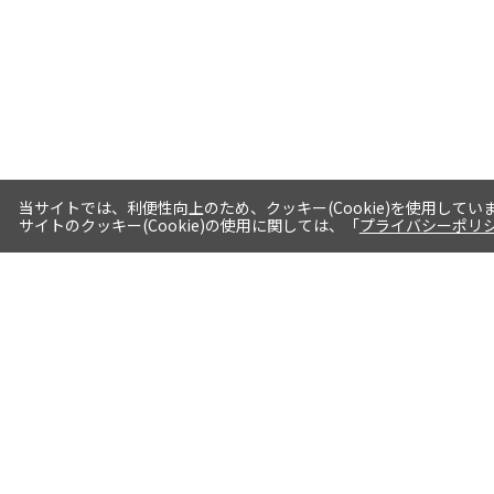
当サイトでは、利便性向上のため、クッキー(Cookie)を使用してい
サイトのクッキー(Cookie)の使用に関しては、「
プライバシーポリ
送料・お届けについて
1注文当たり5,400円（税込）以上送料
無料※一部対象地域・対象商品除く
AM0時までの注文分最短翌日出荷※一
部商品除く
選べる支払方法 クレジットカード/代
引き/後払い/paypal決済※一部商品を
除く