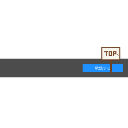
承諾する
着