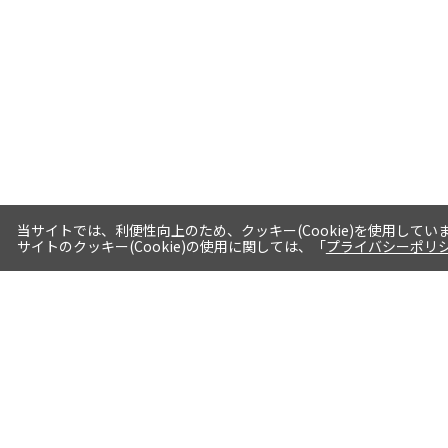
当サイトでは、利便性向上のため、クッキー(Cookie)を使用してい
サイトのクッキー(Cookie)の使用に関しては、「
プライバシーポリ
送料・お届けについて
1注文当たり5,400円（税込）以上送料
無料※一部対象地域・対象商品除く
AM0時までの注文分最短翌日出荷※一
部商品除く