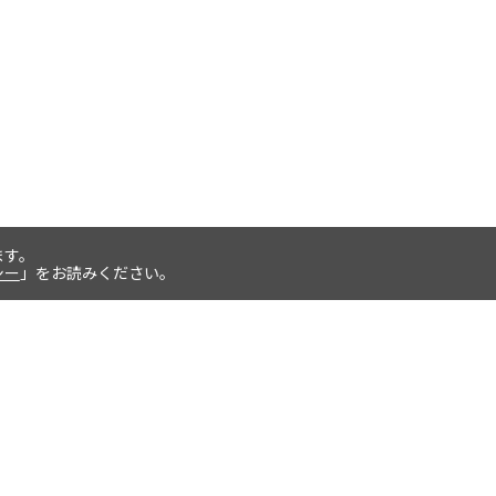
ます。
シー
」をお読みください。
お支払いについて
返品交換について
クレジットカード払い、代金引換、後
商品の管理には万全を期しています
払い、paypal決済をご選択いただけま
が、万一不良品等が生じた場合や、配
す。
達間違い等があった場合は、 商品到
後7日以内に弊社までご連絡くださ