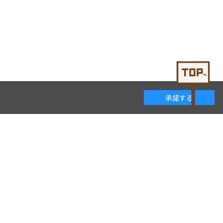
承諾する
着