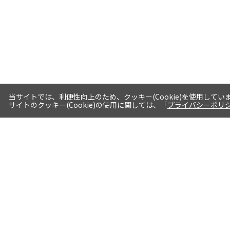
当サイトでは、利便性向上のため、クッキー(Cookie)を使用してい
サイトのクッキー(Cookie)の使用に関しては、「
プライバシーポリ
送料・お届けについて
1注文当たり5,400円（税込）以上送料
無料※一部対象地域・対象商品除く
AM0時までの注文分最短翌日出荷※一
部商品除く
選べる支払方法 クレジットカード/代
引き/後払い/paypal決済※一部商品を
除く