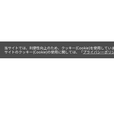
当サイトでは、利便性向上のため、クッキー(Cookie)を使用してい
サイトのクッキー(Cookie)の使用に関しては、「
プライバシーポリ
送料・お届けについて
1注文当たり5,400円（税込）以上送料
無料※一部対象地域・対象商品除く
AM0時までの注文分最短翌日出荷※一
部商品除く
選べる支払方法 クレジットカード/代
引き/後払い/paypal決済※一部商品を
除く