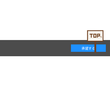
承諾する
着