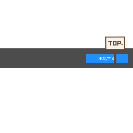
承諾する
着