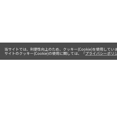
当サイトでは、利便性向上のため、クッキー(Cookie)を使用してい
サイトのクッキー(Cookie)の使用に関しては、「
プライバシーポリ
送料・お届けについて
1注文当たり5,400円（税込）以上送料
無料※一部対象地域・対象商品除く
AM0時までの注文分最短翌日出荷※一
部商品除く
選べる支払方法 クレジットカード/代
引き/後払い/paypal決済※一部商品を
除く