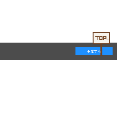
承諾する
着