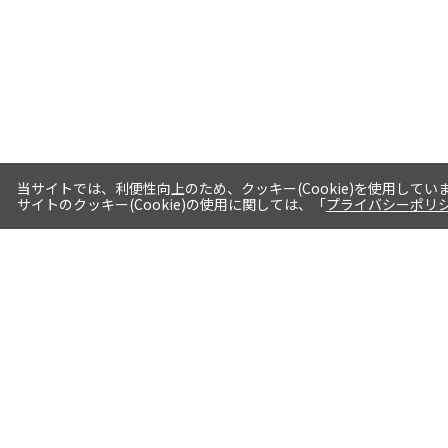
当サイトでは、利便性向上のため、クッキー(Cookie)を使用してい
サイトのクッキー(Cookie)の使用に関しては、「
プライバシーポリ
送料・お届けについて
1注文当たり5,400円（税込）以上送料
無料※一部対象地域・対象商品除く
AM0時までの注文分最短翌日出荷※一
部商品除く
選べる支払方法 クレジットカード/代
引き/後払い/paypal決済※一部商品を
除く