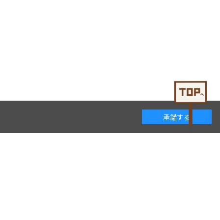
承諾する
着