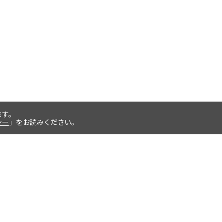
ます。
シー
」をお読みください。
お支払いについて
返品交換について
クレジットカード払い、代金引換、後
商品の管理には万全を期しています
払い、paypal決済をご選択いただけま
が、万一不良品等が生じた場合や、配
す。
達間違い等があった場合は、 商品到
後7日以内に弊社までご連絡くださ