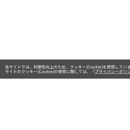
当サイトでは、利便性向上のため、クッキー(Cookie)を使用してい
サイトのクッキー(Cookie)の使用に関しては、「
プライバシーポリ
送料・お届けについて
1注文当たり5,400円（税込）以上送料
無料※一部対象地域・対象商品除く
AM0時までの注文分最短翌日出荷※一
部商品除く