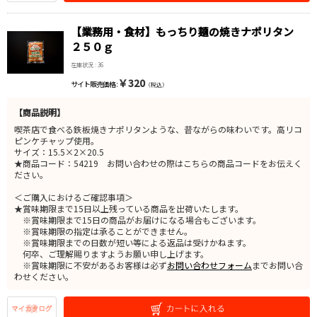
【業務用・食材】もっちり麺の焼きナポリタン
２５０ｇ
在庫状況 : 36
￥320
サイト販売価格 :
（税込）
【商品説明】
喫茶店で食べる鉄板焼きナポリタンような、昔ながらの味わいです。高リコ
ピンケチャップ使用。
サイズ：15.5×2×20.5
★商品コード：54219 お問い合わせの際はこちらの商品コードをお伝えく
ださい。
＜ご購入におけるご確認事項＞
★賞味期限まで15日以上残っている商品を出荷いたします。
※賞味期限まで15日の商品がお届けになる場合もございます。
※賞味期限の指定は承ることができません。
※賞味期限までの日数が短い等による返品は受けかねます。
何卒、ご理解賜りますようお願い申し上げます。
※賞味期限に不安があるお客様は必ず
お問い合わせフォーム
までお問い合
わせください。