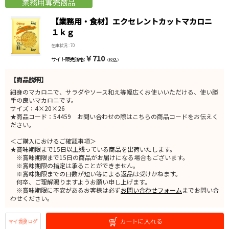
【業務用・食材】エクセレントカットマカロニ
１ｋｇ
在庫状況 : 70
￥710
サイト販売価格 :
（税込）
【商品説明】
細身のマカロニで、サラダやソース和え等幅広くお使いいただける、使い勝
手の良いマカロニです。
サイズ：4×20×26
★商品コード：54459 お問い合わせの際はこちらの商品コードをお伝えく
ださい。
＜ご購入におけるご確認事項＞
★賞味期限まで15日以上残っている商品を出荷いたします。
※賞味期限まで15日の商品がお届けになる場合もございます。
※賞味期限の指定は承ることができません。
※賞味期限までの日数が短い等による返品は受けかねます。
何卒、ご理解賜りますようお願い申し上げます。
※賞味期限に不安があるお客様は必ず
お問い合わせフォーム
までお問い合
わせください。