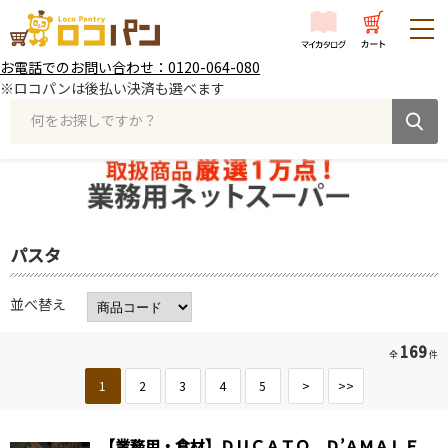
お電話でのお問い合わせ：0120-064-080
※ロコパンは後払い決済も選べます
何をお探しですか？
パスタ
並べ替え
169
全
件
1
2
3
4
5
>
>>
【業務用・食材】ＤＵＣＡＴＯ Ｄ’ＡＭＡＬＦ