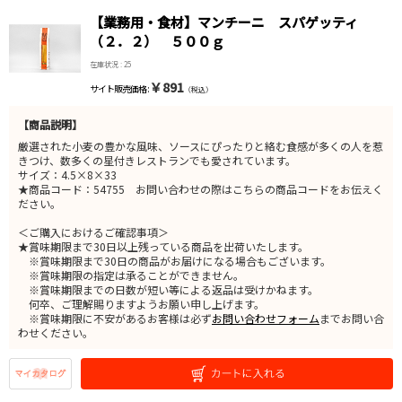
【業務用・食材】マンチーニ スパゲッティ
（２．２） ５００ｇ
在庫状況 : 25
￥891
サイト販売価格 :
（税込）
【商品説明】
厳選された小麦の豊かな風味、ソースにぴったりと絡む食感が多くの人を惹
きつけ、数多くの星付きレストランでも愛されています。
サイズ：4.5×8×33
★商品コード：54755 お問い合わせの際はこちらの商品コードをお伝えく
ださい。
＜ご購入におけるご確認事項＞
★賞味期限まで30日以上残っている商品を出荷いたします。
※賞味期限まで30日の商品がお届けになる場合もございます。
※賞味期限の指定は承ることができません。
※賞味期限までの日数が短い等による返品は受けかねます。
何卒、ご理解賜りますようお願い申し上げます。
※賞味期限に不安があるお客様は必ず
お問い合わせフォーム
までお問い合
わせください。