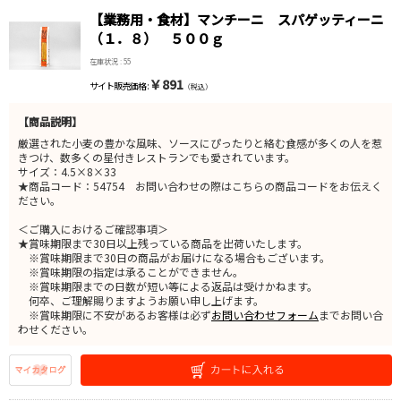
【業務用・食材】マンチーニ スパゲッティーニ
（１．８） ５００ｇ
在庫状況 : 55
￥891
サイト販売価格 :
（税込）
【商品説明】
厳選された小麦の豊かな風味、ソースにぴったりと絡む食感が多くの人を惹
きつけ、数多くの星付きレストランでも愛されています。
サイズ：4.5×8×33
★商品コード：54754 お問い合わせの際はこちらの商品コードをお伝えく
ださい。
＜ご購入におけるご確認事項＞
★賞味期限まで30日以上残っている商品を出荷いたします。
※賞味期限まで30日の商品がお届けになる場合もございます。
※賞味期限の指定は承ることができません。
※賞味期限までの日数が短い等による返品は受けかねます。
何卒、ご理解賜りますようお願い申し上げます。
※賞味期限に不安があるお客様は必ず
お問い合わせフォーム
までお問い合
わせください。