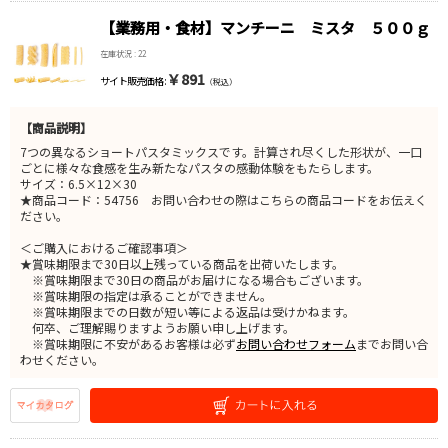
【業務用・食材】マンチーニ ミスタ ５００ｇ
在庫状況 : 22
￥891
サイト販売価格 :
（税込）
【商品説明】
7つの異なるショートパスタミックスです。計算され尽くした形状が、一口
ごとに様々な食感を生み新たなパスタの感動体験をもたらします。
サイズ：6.5×12×30
★商品コード：54756 お問い合わせの際はこちらの商品コードをお伝えく
ださい。
＜ご購入におけるご確認事項＞
★賞味期限まで30日以上残っている商品を出荷いたします。
※賞味期限まで30日の商品がお届けになる場合もございます。
※賞味期限の指定は承ることができません。
※賞味期限までの日数が短い等による返品は受けかねます。
何卒、ご理解賜りますようお願い申し上げます。
※賞味期限に不安があるお客様は必ず
お問い合わせフォーム
までお問い合
わせください。