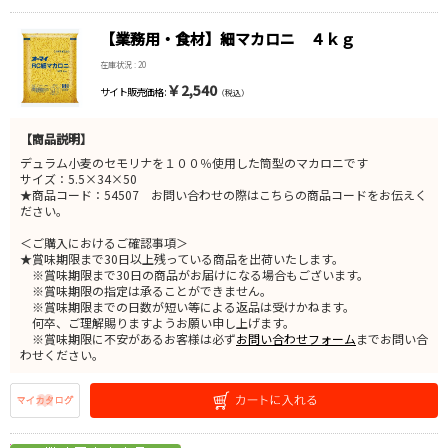
【業務用・食材】細マカロニ ４ｋｇ
在庫状況 : 20
￥2,540
サイト販売価格 :
（税込）
【商品説明】
デュラム小麦のセモリナを１００％使用した筒型のマカロニです
サイズ：5.5×34×50
★商品コード：54507 お問い合わせの際はこちらの商品コードをお伝えく
ださい。
＜ご購入におけるご確認事項＞
★賞味期限まで30日以上残っている商品を出荷いたします。
※賞味期限まで30日の商品がお届けになる場合もございます。
※賞味期限の指定は承ることができません。
※賞味期限までの日数が短い等による返品は受けかねます。
何卒、ご理解賜りますようお願い申し上げます。
※賞味期限に不安があるお客様は必ず
お問い合わせフォーム
までお問い合
わせください。