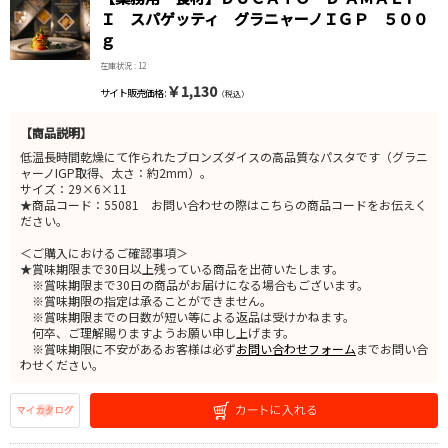
Ｉ スパゲッティ グラニャーノＩＧＰ ５００
ｇ
在庫状況 : 12
￥1,130
サイト販売価格 :
（税込）
【商品説明】
低温長時間乾燥にて作られたブロンズダイスの高品質なパスタです（グラニ
ャーノIGP取得、太さ：約2mm）。
サイズ：29×6×11
★商品コード：55081 お問い合わせの際はこちらの商品コードをお伝えく
ださい。
＜ご購入におけるご確認事項＞
★賞味期限まで30日以上残っている商品を出荷いたします。
※賞味期限まで30日の商品がお届けになる場合もございます。
※賞味期限の指定は承ることができません。
※賞味期限までの日数が短い等による返品は受けかねます。
何卒、ご理解賜りますようお願い申し上げます。
※賞味期限に不安があるお客様は必ず
お問い合わせフォーム
までお問い合
わせください。