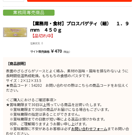
【業務用・食材】プロスパゲティ（細） １．９
ｍｍ ４５０ｇ
【品切れ中】
在庫状況 : 0
￥470
サイト販売価格 :
（税込）
【商品説明】
表面のざらざらがソースとよく絡み、素材の旨味・風味を損なわないように
長時間低温熟成乾燥。もちもちの食感のパスタです。
サイズ：2×12×33.5
★商品コード：54202 お問い合わせの際はこちらの商品コードをお伝えく
ださい。
＜ご購入におけるご確認事項＞
★賞味期限まで30日以上残っている商品を出荷いたします。
※賞味期限まで30日の商品がお届けになる場合もございます。
※賞味期限の指定は承ることができません。
※賞味期限までの日数が短い等による返品は受けかねます。
何卒、ご理解賜りますようお願い申し上げます。
※賞味期限に不安があるお客様は必ず
お問い合わせフォーム
までお問い合
わせください。