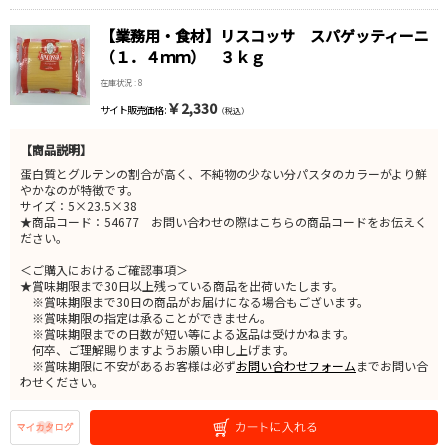
【業務用・食材】リスコッサ スパゲッティーニ
（１．４ｍｍ） ３ｋｇ
在庫状況 : 8
￥2,330
サイト販売価格 :
（税込）
【商品説明】
蛋白質とグルテンの割合が高く、不純物の少ない分パスタのカラーがより鮮
やかなのが特徴です。
サイズ：5×23.5×38
★商品コード：54677 お問い合わせの際はこちらの商品コードをお伝えく
ださい。
＜ご購入におけるご確認事項＞
★賞味期限まで30日以上残っている商品を出荷いたします。
※賞味期限まで30日の商品がお届けになる場合もございます。
※賞味期限の指定は承ることができません。
※賞味期限までの日数が短い等による返品は受けかねます。
何卒、ご理解賜りますようお願い申し上げます。
※賞味期限に不安があるお客様は必ず
お問い合わせフォーム
までお問い合
わせください。