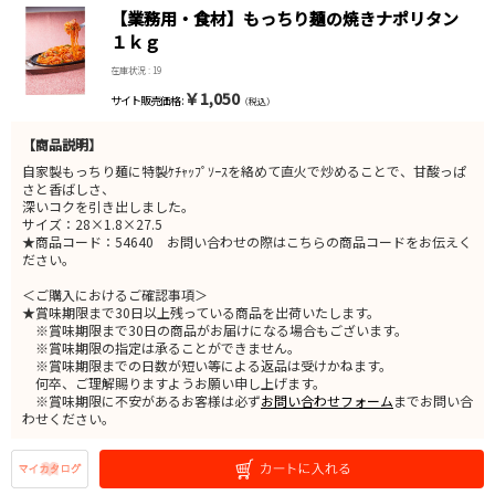
【業務用・食材】もっちり麺の焼きナポリタン
１ｋｇ
在庫状況 : 19
￥1,050
サイト販売価格 :
（税込）
【商品説明】
自家製もっちり麺に特製ｹﾁｬｯﾌﾟｿｰｽを絡めて直火で炒めることで、甘酸っぱ
さと香ばしさ、
深いコクを引き出しました。
サイズ：28×1.8×27.5
★商品コード：54640 お問い合わせの際はこちらの商品コードをお伝えく
ださい。
＜ご購入におけるご確認事項＞
★賞味期限まで30日以上残っている商品を出荷いたします。
※賞味期限まで30日の商品がお届けになる場合もございます。
※賞味期限の指定は承ることができません。
※賞味期限までの日数が短い等による返品は受けかねます。
何卒、ご理解賜りますようお願い申し上げます。
※賞味期限に不安があるお客様は必ず
お問い合わせフォーム
までお問い合
わせください。