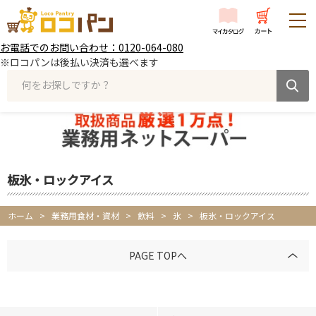
お電話でのお問い合わせ：0120-064-080
※ロコパンは後払い決済も選べます
何をお探しですか？
板氷・ロックアイス
ホーム
>
業務用食材・資材
>
飲料
>
氷
>
板氷・ロックアイス
PAGE TOPへ