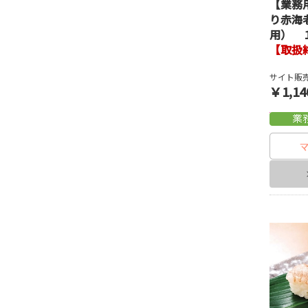
【業務
り赤海
用） 
【取扱
サイト販売
￥1,14