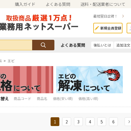
購入ガイド
よくある質問
送料・配送業者について
最短翌日出荷！
新規会員登録
よくある質問
後払いとは
追加注文
料
>
エビ
べ替え
商品コード
商品名
価格(安い順)
価格(高い順)
1
2
3
4
5
6