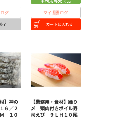
終了
カートに入れる
材】神の
【業務用・食材】踊り
１６／２
〆 頭肉付きボイル寿
Ｍ １０
司えび ９ＬＨ１０尾