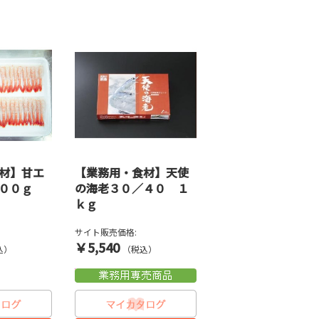
材】甘エ
【業務用・食材】天使
００ｇ
の海老３０／４０ １
ｋｇ
サイト販売価格:
￥5,540
込）
（税込）