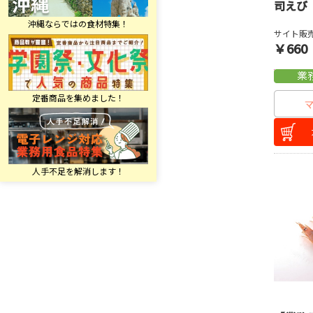
司えび
サイト販売
￥660