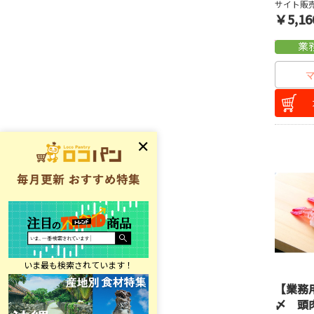
サイト販売
￥5,16
【業務
〆 頭