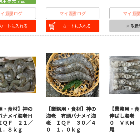
カートに入れる
カートに入れる
× 取扱
用・食材】神の
【業務用・食材】神の
【業務用・食
バナメイ海老Ｈ
海老 有頭バナメイ海
伸ばし海老 
ＩＱＦ ２１／
老 ＩＱＦ ３０／４
０ ＶＫＭ 
１．８ｋｇ
０ １．０ｋｇ
尾