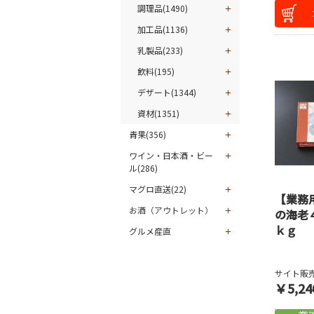
調理品(1490)
加工品(1136)
乳製品(233)
飲料(195)
デザート(1344)
資材(1351)
青果(356)
ワイン・日本酒・ビー
ル(286)
マグロ直送(22)
【業務
お酒（アウトレット）
の海老
ｋｇ
グルメ産直
サイト販売
￥5,24