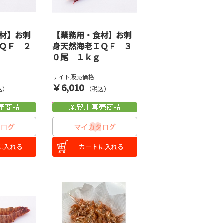
材】お刺
【業務用・食材】お刺
ＱＦ ２
身天然海老ＩＱＦ ３
０尾 １ｋｇ
サイト販売価格:
￥6,010
込）
（税込）
に入れる
カートに入れる