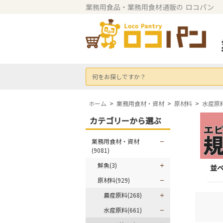
業務用食品・業務用食材通販の
ロコパン
何をお探しですか？
ホーム
>
業務用食材・資材
>
原材料
>
水産原
カテゴリーから選ぶ
業務用食材・資材
(9081)
鮮魚(3)
並
原材料(929)
農産原料(268)
水産原料(661)