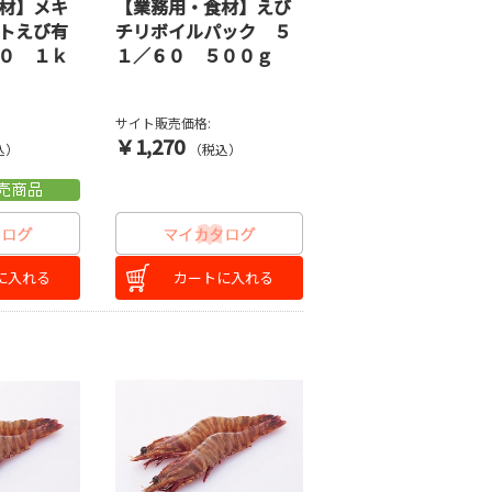
材】メキ
【業務用・食材】えび
トえび有
チリボイルパック ５
０ １ｋ
１／６０ ５００ｇ
サイト販売価格:
￥1,270
込）
（税込）
に入れる
カートに入れる