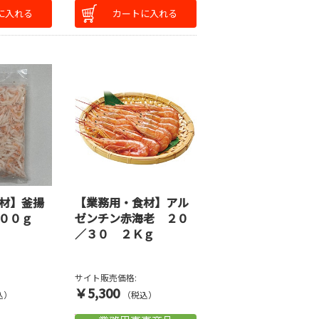
に入れる
カートに入れる
材】釜揚
【業務用・食材】アル
００ｇ
ゼンチン赤海老 ２０
／３０ ２Ｋｇ
サイト販売価格:
￥5,300
込）
（税込）