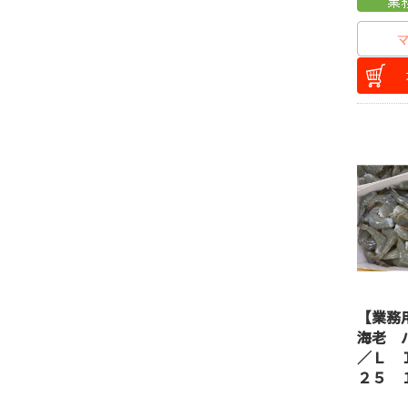
【業務
海老 
／Ｌ 
２５ 