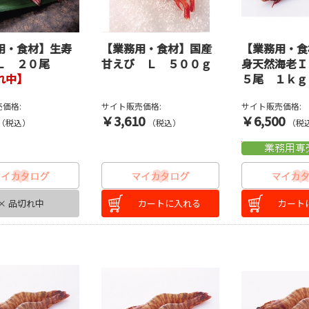
用・食材】生寿
【業務用・食材】国産
【業務用・食
Ｌ ２０尾
甘えび Ｌ ５００ｇ
身天然海老Ｉ
れ中】
５尾 １ｋｇ
価格:
サイト販売価格:
サイト販売価格:
￥3,610
￥6,500
（税込）
（税込）
（税
× 品切れ中
カートに入れる
カート