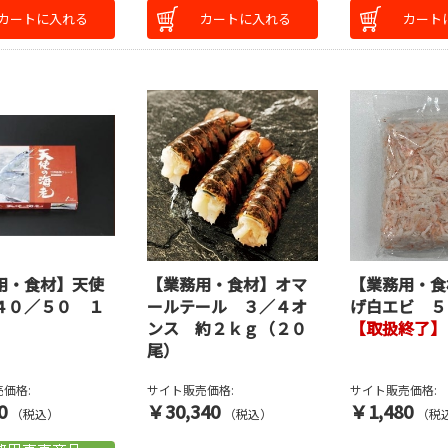
カートに入れる
カートに入れる
カート
用・食材】天使
【業務用・食材】オマ
【業務用・食
４０／５０ １
ールテール ３／４オ
げ白エビ ５
ンス 約２ｋｇ（２０
【取扱終了】
尾）
価格:
サイト販売価格:
サイト販売価格:
0
￥30,340
￥1,480
（税込）
（税込）
（税