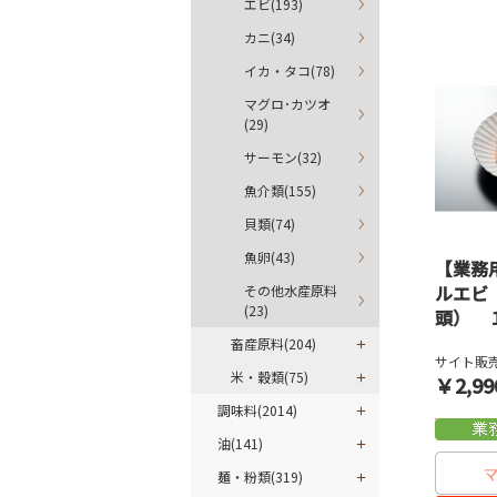
エビ(193)
カニ(34)
イカ・タコ(78)
マグロ･カツオ
(29)
サーモン(32)
魚介類(155)
貝類(74)
魚卵(43)
【業務
ルエビ
その他水産原料
(23)
頭） 
畜産原料(204)
サイト販売
米・穀類(75)
￥2,99
調味料(2014)
油(141)
麺・粉類(319)