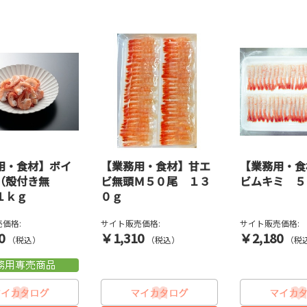
用・食材】ボイ
【業務用・食材】甘エ
【業務用・食
（殻付き無
ビ無頭Ｍ５０尾 １３
ビムキミ ５
１ｋｇ
０ｇ
価格:
サイト販売価格:
サイト販売価格:
0
￥1,310
￥2,180
（税込）
（税込）
（税