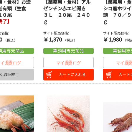
用・食材】お造
【業務用・食材】アル
【業務用・食
老有頭（生食
ゼンチン赤エビ開き
シコ産ホワイ
１０尾
３Ｌ ２０尾 ２４０
頭 ７０／９
終了】
ｇ
ｇ
価格:
サイト販売価格:
サイト販売価格:
0
￥1,370
￥1,980
（税込）
（税込）
（税
× 取扱終了
カートに入れる
カート