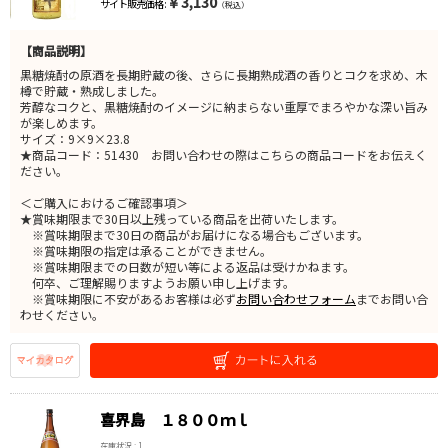
￥3,130
サイト販売価格 :
（税込）
【商品説明】
黒糖焼酎の原酒を長期貯蔵の後、さらに長期熟成酒の香りとコクを求め、木
樽で貯蔵・熟成しました。
芳醇なコクと、黒糖焼酎のイメージに納まらない重厚でまろやかな深い旨み
が楽しめます。
サイズ：9×9×23.8
★商品コード：51430 お問い合わせの際はこちらの商品コードをお伝えく
ださい。
＜ご購入におけるご確認事項＞
★賞味期限まで30日以上残っている商品を出荷いたします。
※賞味期限まで30日の商品がお届けになる場合もございます。
※賞味期限の指定は承ることができません。
※賞味期限までの日数が短い等による返品は受けかねます。
何卒、ご理解賜りますようお願い申し上げます。
※賞味期限に不安があるお客様は必ず
お問い合わせフォーム
までお問い合
わせください。
喜界島 １８００ｍｌ
在庫状況 : 1