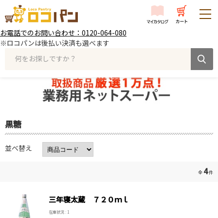
お電話でのお問い合わせ：0120-064-080
※ロコパンは後払い決済も選べます
何をお探しですか？
黒糖
並べ替え
4
全
件
三年寝太蔵 ７２０ｍｌ
在庫状況 : 1