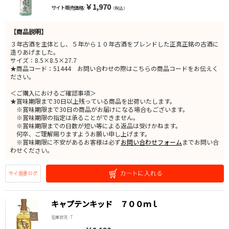
￥1,970
サイト販売価格 :
（税込）
【商品説明】
３年古酒を主体とし、５年から１０年古酒をブレンドした正真正銘の古酒に
造りあげました。
サイズ：8.5×8.5×27.7
★商品コード：51444 お問い合わせの際はこちらの商品コードをお伝えく
ださい。
＜ご購入におけるご確認事項＞
★賞味期限まで30日以上残っている商品を出荷いたします。
※賞味期限まで30日の商品がお届けになる場合もございます。
※賞味期限の指定は承ることができません。
※賞味期限までの日数が短い等による返品は受けかねます。
何卒、ご理解賜りますようお願い申し上げます。
※賞味期限に不安があるお客様は必ず
お問い合わせフォーム
までお問い合
わせください。
キャプテンキッド ７００ｍｌ
在庫状況 : 7