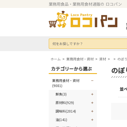
業務用食品・業務用食材通販の
ロコパン
何をお探しですか？
ホーム
>
業務用食材・資材
>
資材
>
>
のぼ
カテゴリーから選ぶ
のぼ
業務用食材・資材
(9081)
並
鮮魚(3)
原材料(929)
調味料(2014)
油(141)