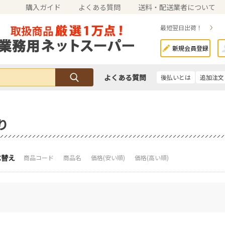
購入ガイド
よくある質問
送料・配送業者について
最短翌日出荷！
新規会員登録
よくある質問
後払いとは
追加注文
り
り
べ替え
商品コード
商品名
価格(安い順)
価格(高い順)