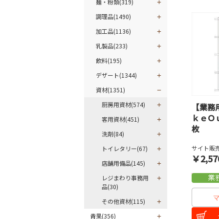
麺・粉類(319)
調理品(1490)
加工品(1136)
乳製品(233)
飲料(195)
デザート(1344)
資材(1351)
厨房用資材(574)
【業務
ｋｅＯ
客用資材(451)
枚
洗剤(84)
サイト販売
トイレタリー(67)
￥2,57
店舗用備品(145)
レジまわり事務用
品(30)
その他資材(115)
青果(356)