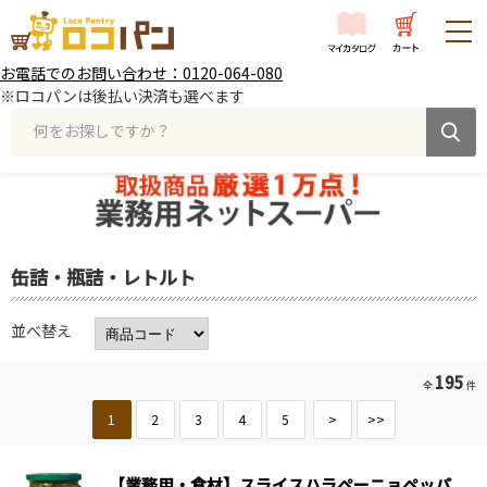
お電話でのお問い合わせ：0120-064-080
※ロコパンは後払い決済も選べます
何をお探しですか？
缶詰・瓶詰・レトルト
並べ替え
195
全
件
1
2
3
4
5
>
>>
【業務用・食材】スライスハラペーニョペッパ