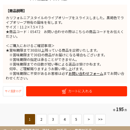
【商品説明】
カリフォルニアスタイルのライプオリーブをスライスしました。黒褐色でラ
イプオリーブ特有の風味を有します。
サイズ：11.2×7.5×7.5
★商品コード：05472 お問い合わせの際はこちらの商品コードをお伝えく
ださい。
＜ご購入におけるご確認事項＞
★賞味期限まで30日以上残っている商品を出荷いたします。
※賞味期限まで30日の商品がお届けになる場合もございます。
※賞味期限の指定は承ることができません。
※賞味期限までの日数が短い等による返品は受けかねます。
何卒、ご理解賜りますようお願い申し上げます。
※賞味期限に不安があるお客様は必ず
お問い合わせフォーム
までお問い合
わせください。
195
全
件
1
2
3
4
5
>
>>