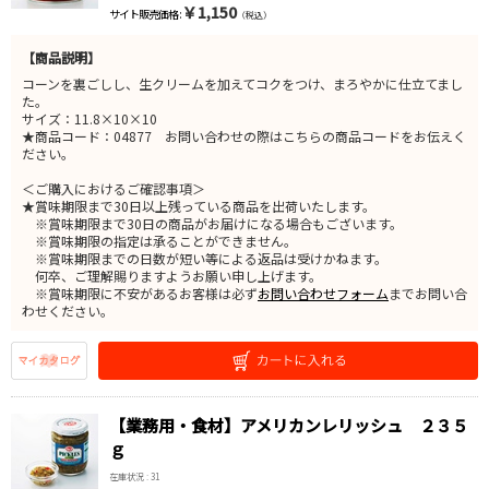
￥1,150
サイト販売価格 :
（税込）
【商品説明】
コーンを裏ごしし、生クリームを加えてコクをつけ、まろやかに仕立てまし
た。
サイズ：11.8×10×10
★商品コード：04877 お問い合わせの際はこちらの商品コードをお伝えく
ださい。
＜ご購入におけるご確認事項＞
★賞味期限まで30日以上残っている商品を出荷いたします。
※賞味期限まで30日の商品がお届けになる場合もございます。
※賞味期限の指定は承ることができません。
※賞味期限までの日数が短い等による返品は受けかねます。
何卒、ご理解賜りますようお願い申し上げます。
※賞味期限に不安があるお客様は必ず
お問い合わせフォーム
までお問い合
わせください。
【業務用・食材】アメリカンレリッシュ ２３５
ｇ
在庫状況 : 31