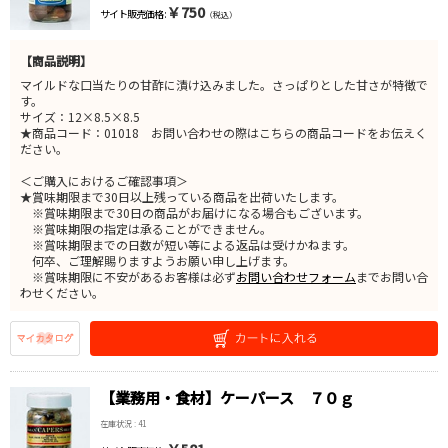
￥750
サイト販売価格 :
（税込）
【商品説明】
マイルドな口当たりの甘酢に漬け込みました。さっぱりとした甘さが特徴で
す。
サイズ：12×8.5×8.5
★商品コード：01018 お問い合わせの際はこちらの商品コードをお伝えく
ださい。
＜ご購入におけるご確認事項＞
★賞味期限まで30日以上残っている商品を出荷いたします。
※賞味期限まで30日の商品がお届けになる場合もございます。
※賞味期限の指定は承ることができません。
※賞味期限までの日数が短い等による返品は受けかねます。
何卒、ご理解賜りますようお願い申し上げます。
※賞味期限に不安があるお客様は必ず
お問い合わせフォーム
までお問い合
わせください。
【業務用・食材】ケーパース ７０ｇ
在庫状況 : 41