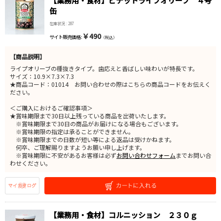
【業務用・食材】ピテットライプオリーブ ４号
缶
在庫状況 : 287
￥490
サイト販売価格 :
（税込）
【商品説明】
ライプオリーブの種抜きタイプ。歯応えと香ばしい味わいが特長です。
サイズ：10.9×7.3×7.3
★商品コード：01014 お問い合わせの際はこちらの商品コードをお伝えく
ださい。
＜ご購入におけるご確認事項＞
★賞味期限まで30日以上残っている商品を出荷いたします。
※賞味期限まで30日の商品がお届けになる場合もございます。
※賞味期限の指定は承ることができません。
※賞味期限までの日数が短い等による返品は受けかねます。
何卒、ご理解賜りますようお願い申し上げます。
※賞味期限に不安があるお客様は必ず
お問い合わせフォーム
までお問い合
わせください。
【業務用・食材】コルニッション ２３０ｇ