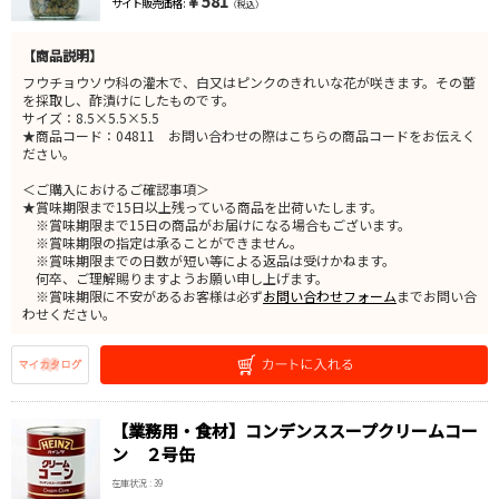
￥581
サイト販売価格 :
（税込）
【商品説明】
フウチョウソウ科の灌木で、白又はピンクのきれいな花が咲きます。その蕾
を採取し、酢漬けにしたものです。
サイズ：8.5×5.5×5.5
★商品コード：04811 お問い合わせの際はこちらの商品コードをお伝えく
ださい。
＜ご購入におけるご確認事項＞
★賞味期限まで15日以上残っている商品を出荷いたします。
※賞味期限まで15日の商品がお届けになる場合もございます。
※賞味期限の指定は承ることができません。
※賞味期限までの日数が短い等による返品は受けかねます。
何卒、ご理解賜りますようお願い申し上げます。
※賞味期限に不安があるお客様は必ず
お問い合わせフォーム
までお問い合
わせください。
【業務用・食材】コンデンススープクリームコー
ン ２号缶
在庫状況 : 39