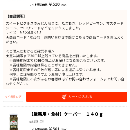
￥510
サイト販売価格 :
（税込）
【商品説明】
スイートピクルスのみじん切りに、たまねぎ、レッドピーマン、マスタード
シード、セロリシードなどをミックスしました。
サイズ：9.5×6.5×6.5
★商品コード：05149 お問い合わせの際はこちらの商品コードをお伝えく
ださい。
＜ご購入におけるご確認事項＞
★賞味期限まで30日以上残っている商品を出荷いたします。
※賞味期限まで30日の商品がお届けになる場合もございます。
※賞味期限の指定は承ることができません。
※賞味期限までの日数が短い等による返品は受けかねます。
何卒、ご理解賜りますようお願い申し上げます。
※賞味期限に不安があるお客様は必ず
お問い合わせフォーム
までお問い合
わせください。
【業務用・食材】ケーパー １４０ｇ
在庫状況 : 158
￥581
サイト販売価格 :
（税込）