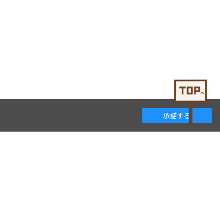
承諾する
着