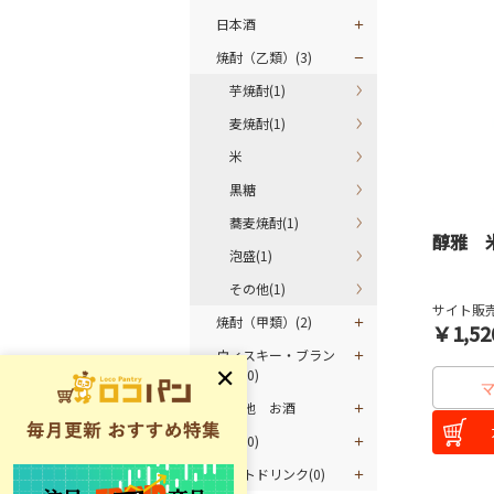
日本酒
焼酎（乙類）(3)
芋焼酎(1)
麦焼酎(1)
米
黒糖
蕎麦焼酎(1)
醇雅 
泡盛(1)
その他(1)
サイト販売
焼酎（甲類）(2)
￥1,52
ウィスキー・ブラン
デー(0)
その他 お酒
割材(0)
ソフトドリンク(0)