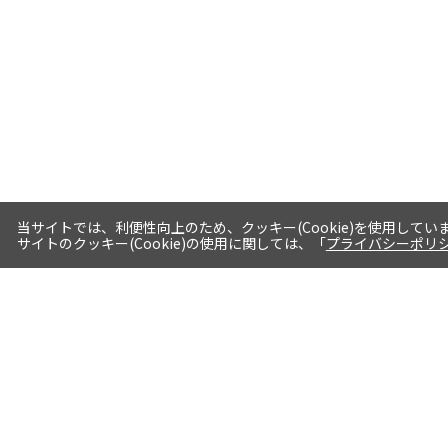
当サイトでは、利便性向上のため、クッキー(Cookie)を使用してい
サイトのクッキー(Cookie)の使用に関しては、「
プライバシーポリ
送料・お届けについて
1注文当たり5,400円（税込）以上送料
無料※一部対象地域・対象商品除く
AM0時までの注文分最短翌日出荷※一
部商品除く