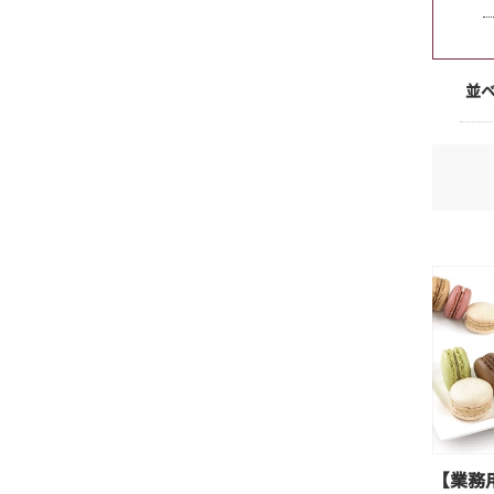
並
【業務