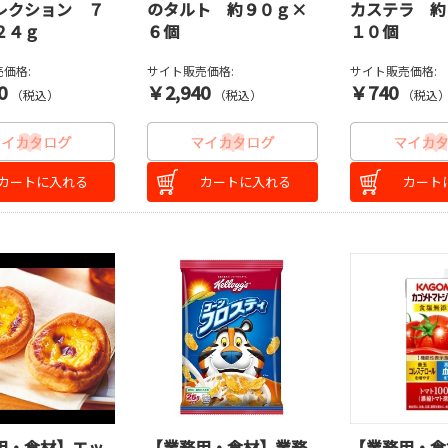
レクション ７
のタルト 約９０ｇ×
カステラ 約
２４ｇ
６個
１０個
価格:
サイト販売価格:
サイト販売価格:
0
￥2,940
￥740
（税込）
（税込）
（税込
カートに入れる
カートに入れる
カート
用・食材】エッ
【業務用・食材】業務
【業務用・食