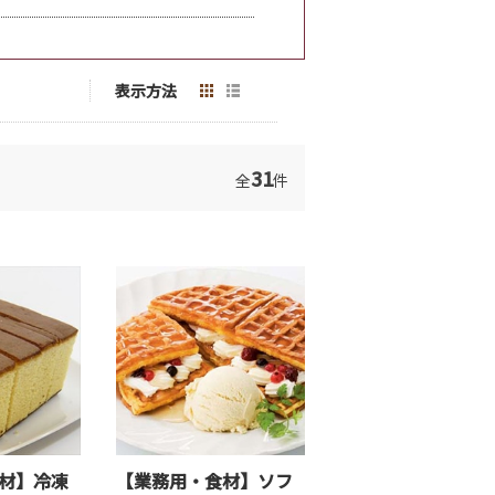
表示方法
31
全
件
材】冷凍
【業務用・食材】ソフ