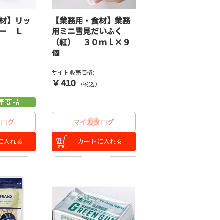
材】リッ
【業務用・食材】業務
カー Ｌ
用ミニ雪見だいふく
（紅） ３０ｍｌ×９
個
サイト販売価格:
￥410
）
（税込）
に入れる
カートに入れる