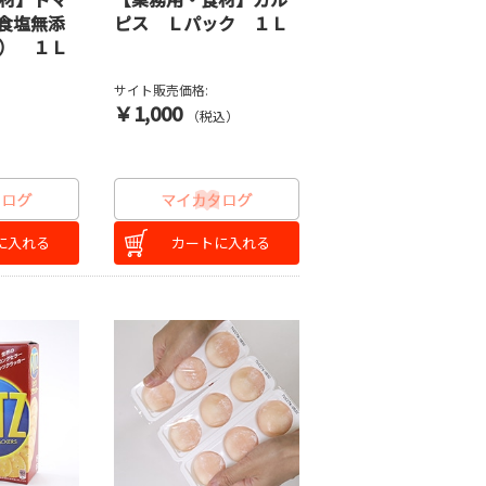
食塩無添
ピス Ｌパック １Ｌ
） １Ｌ
サイト販売価格:
￥1,000
）
（税込）
に入れる
カートに入れる