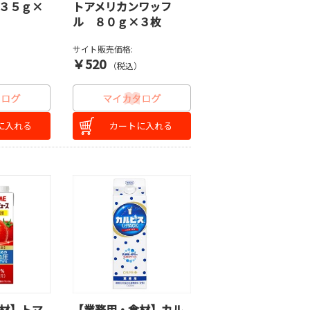
３５ｇ×
トアメリカンワッフ
ル ８０ｇ×３枚
サイト販売価格:
￥520
）
（税込）
に入れる
カートに入れる
材】トマ
【業務用・食材】カル