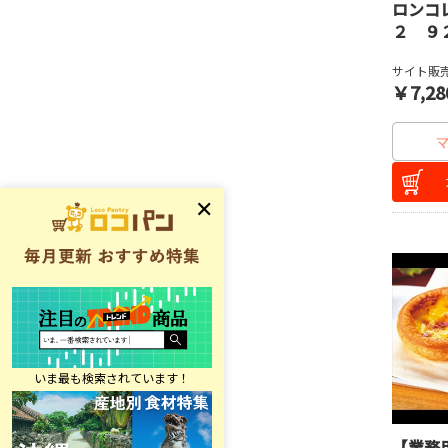
ロンコ
２ ９
サイト販売
￥7,28
【業務