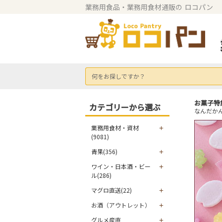
業務用食品・業務用食材通販の
ロコパン
何をお探しですか？
お菓子特
カテゴリーから選ぶ
なんだか
業務用食材・資材
(9081)
青果(356)
ワイン・日本酒・ビー
ル(286)
マグロ直送(22)
お酒（アウトレット）
グルメ産直