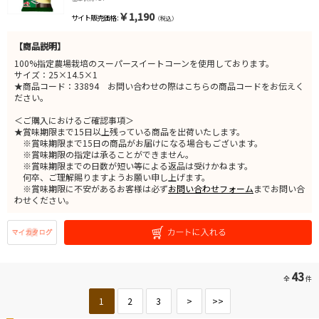
￥1,190
サイト販売価格 :
（税込）
【商品説明】
100%指定農場栽培のスーパースイートコーンを使用しております。
サイズ：25×14.5×1
★商品コード：33894 お問い合わせの際はこちらの商品コードをお伝えく
ださい。
＜ご購入におけるご確認事項＞
★賞味期限まで15日以上残っている商品を出荷いたします。
※賞味期限まで15日の商品がお届けになる場合もございます。
※賞味期限の指定は承ることができません。
※賞味期限までの日数が短い等による返品は受けかねます。
何卒、ご理解賜りますようお願い申し上げます。
※賞味期限に不安があるお客様は必ず
お問い合わせフォーム
までお問い合
わせください。
43
全
件
1
2
3
>
>>