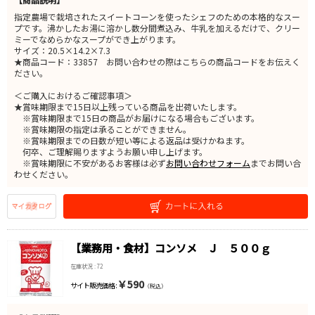
指定農場で栽培されたスイートコーンを使ったシェフのための本格的なスー
プです。沸かしたお湯に溶かし数分間煮込み、牛乳を加えるだけで、クリー
ミーでなめらかなスープができ上がります。
サイズ：20.5×14.2×7.3
★商品コード：33857 お問い合わせの際はこちらの商品コードをお伝えく
ださい。
＜ご購入におけるご確認事項＞
★賞味期限まで15日以上残っている商品を出荷いたします。
※賞味期限まで15日の商品がお届けになる場合もございます。
※賞味期限の指定は承ることができません。
※賞味期限までの日数が短い等による返品は受けかねます。
何卒、ご理解賜りますようお願い申し上げます。
※賞味期限に不安があるお客様は必ず
お問い合わせフォーム
までお問い合
わせください。
【業務用・食材】コンソメ Ｊ ５００ｇ
在庫状況 : 72
￥590
サイト販売価格 :
（税込）