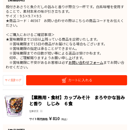
殻付きあさりと魚介だしの旨みと香りが際立つ一杯です。白系味噌を使用す
ることで、素材本来の味が引き立ちます。
サイズ：9.5×9.7×9.5
★商品コード：46567 お問い合わせの際はこちらの商品コードをお伝えく
ださい。
＜ご購入におけるご確認事項＞
★賞味期限まで15日以上残っている商品を出荷いたします。
※賞味期限まで15日の商品がお届けになる場合もございます。
※賞味期限の指定は承ることができません。
※賞味期限までの日数が短い等による返品は受けかねます。
何卒、ご理解賜りますようお願い申し上げます。
※賞味期限に不安があるお客様は必ず
お問い合わせフォーム
までお問い合
わせください。
【業務用・食材】カップみそ汁 まろやかな旨み
と香り しじみ ６食
在庫状況 : 11
￥810
サイト販売価格 :
（税込）