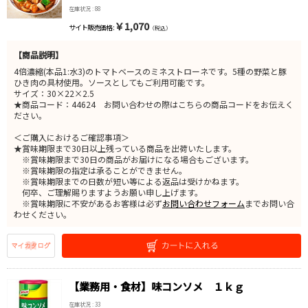
在庫状況 : 88
￥1,070
サイト販売価格 :
（税込）
【商品説明】
4倍濃縮(本品1:水3)のトマトベースのミネストローネです。5種の野菜と豚
ひき肉の具材使用。ソースとしてもご利用可能です。
サイズ：30×22×2.5
★商品コード：44624 お問い合わせの際はこちらの商品コードをお伝えく
ださい。
＜ご購入におけるご確認事項＞
★賞味期限まで30日以上残っている商品を出荷いたします。
※賞味期限まで30日の商品がお届けになる場合もございます。
※賞味期限の指定は承ることができません。
※賞味期限までの日数が短い等による返品は受けかねます。
何卒、ご理解賜りますようお願い申し上げます。
※賞味期限に不安があるお客様は必ず
お問い合わせフォーム
までお問い合
わせください。
【業務用・食材】味コンソメ １ｋｇ
在庫状況 : 33