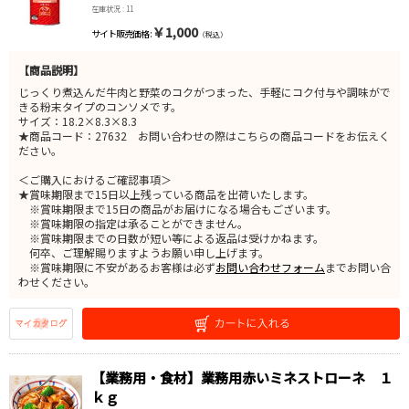
在庫状況 : 11
￥1,000
サイト販売価格 :
（税込）
【商品説明】
じっくり煮込んだ牛肉と野菜のコクがつまった、手軽にコク付与や調味がで
きる粉末タイプのコンソメです。
サイズ：18.2×8.3×8.3
★商品コード：27632 お問い合わせの際はこちらの商品コードをお伝えく
ださい。
＜ご購入におけるご確認事項＞
★賞味期限まで15日以上残っている商品を出荷いたします。
※賞味期限まで15日の商品がお届けになる場合もございます。
※賞味期限の指定は承ることができません。
※賞味期限までの日数が短い等による返品は受けかねます。
何卒、ご理解賜りますようお願い申し上げます。
※賞味期限に不安があるお客様は必ず
お問い合わせフォーム
までお問い合
わせください。
【業務用・食材】業務用赤いミネストローネ １
ｋｇ