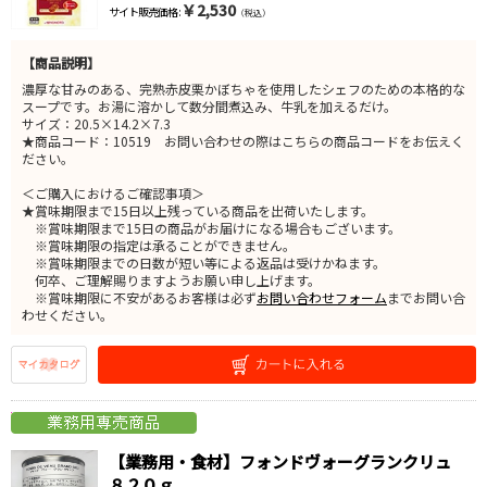
￥2,530
サイト販売価格 :
（税込）
【商品説明】
濃厚な甘みのある、完熟赤皮栗かぼちゃを使用したシェフのための本格的な
スープです。お湯に溶かして数分間煮込み、牛乳を加えるだけ。
サイズ：20.5×14.2×7.3
★商品コード：10519 お問い合わせの際はこちらの商品コードをお伝えく
ださい。
＜ご購入におけるご確認事項＞
★賞味期限まで15日以上残っている商品を出荷いたします。
※賞味期限まで15日の商品がお届けになる場合もございます。
※賞味期限の指定は承ることができません。
※賞味期限までの日数が短い等による返品は受けかねます。
何卒、ご理解賜りますようお願い申し上げます。
※賞味期限に不安があるお客様は必ず
お問い合わせフォーム
までお問い合
わせください。
【業務用・食材】フォンドヴォーグランクリュ
８２０ｇ