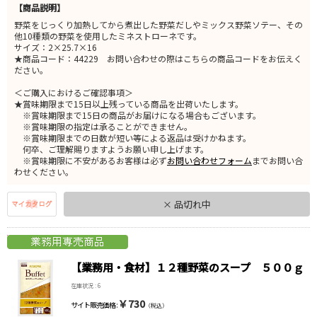
【商品説明】
野菜をじっくり加熱してから煮出した野菜だしやミックス野菜ソテー、その
他10種類の野菜を使用したミネストローネです。
サイズ：2×25.7×16
★商品コード：44229 お問い合わせの際はこちらの商品コードをお伝えく
ださい。
＜ご購入におけるご確認事項＞
★賞味期限まで15日以上残っている商品を出荷いたします。
※賞味期限まで15日の商品がお届けになる場合もございます。
※賞味期限の指定は承ることができません。
※賞味期限までの日数が短い等による返品は受けかねます。
何卒、ご理解賜りますようお願い申し上げます。
※賞味期限に不安があるお客様は必ず
お問い合わせフォーム
までお問い合
わせください。
× 品切れ中
【業務用・食材】１２種野菜のスープ ５００ｇ
在庫状況 : 6
￥730
サイト販売価格 :
（税込）