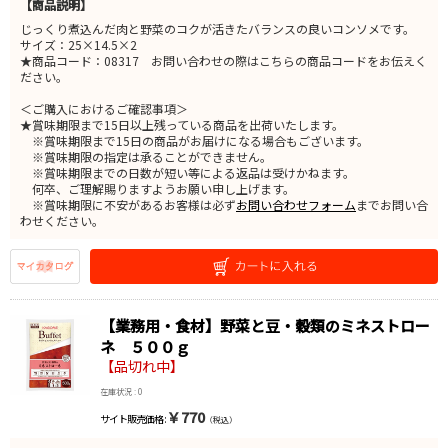
【商品説明】
じっくり煮込んだ肉と野菜のコクが活きたバランスの良いコンソメです。
サイズ：25×14.5×2
★商品コード：08317 お問い合わせの際はこちらの商品コードをお伝えく
ださい。
＜ご購入におけるご確認事項＞
★賞味期限まで15日以上残っている商品を出荷いたします。
※賞味期限まで15日の商品がお届けになる場合もございます。
※賞味期限の指定は承ることができません。
※賞味期限までの日数が短い等による返品は受けかねます。
何卒、ご理解賜りますようお願い申し上げます。
※賞味期限に不安があるお客様は必ず
お問い合わせフォーム
までお問い合
わせください。
【業務用・食材】野菜と豆・穀類のミネストロー
ネ ５００ｇ
【品切れ中】
在庫状況 : 0
￥770
サイト販売価格 :
（税込）