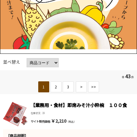
並べ替え
43
全
件
1
2
3
>
>>
【業務用・食材】即席みそ汁小粋椀 １００食
在庫状況 : 19
￥2,210
サイト販売価格 :
（税込）
【商品説明】