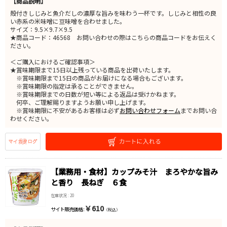
【商品説明】
殻付きしじみと魚介だしの濃厚な旨みを味わう一杯です。しじみと相性の良
い赤系の米味噌に豆味噌を合わせました。
サイズ：9.5×9.7×9.5
★商品コード：46568 お問い合わせの際はこちらの商品コードをお伝えく
ださい。
＜ご購入におけるご確認事項＞
★賞味期限まで15日以上残っている商品を出荷いたします。
※賞味期限まで15日の商品がお届けになる場合もございます。
※賞味期限の指定は承ることができません。
※賞味期限までの日数が短い等による返品は受けかねます。
何卒、ご理解賜りますようお願い申し上げます。
※賞味期限に不安があるお客様は必ず
お問い合わせフォーム
までお問い合
わせください。
【業務用・食材】カップみそ汁 まろやかな旨み
と香り 長ねぎ ６食
在庫状況 : 20
￥610
サイト販売価格 :
（税込）