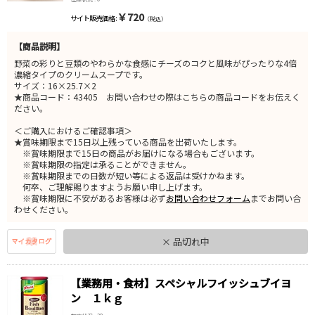
￥720
サイト販売価格 :
（税込）
【商品説明】
野菜の彩りと豆類のやわらかな食感にチーズのコクと風味がぴったりな4倍
濃縮タイプのクリームスープです。
サイズ：16×25.7×2
★商品コード：43405 お問い合わせの際はこちらの商品コードをお伝えく
ださい。
＜ご購入におけるご確認事項＞
★賞味期限まで15日以上残っている商品を出荷いたします。
※賞味期限まで15日の商品がお届けになる場合もございます。
※賞味期限の指定は承ることができません。
※賞味期限までの日数が短い等による返品は受けかねます。
何卒、ご理解賜りますようお願い申し上げます。
※賞味期限に不安があるお客様は必ず
お問い合わせフォーム
までお問い合
わせください。
× 品切れ中
【業務用・食材】スペシャルフイッシュブイヨ
ン １ｋｇ