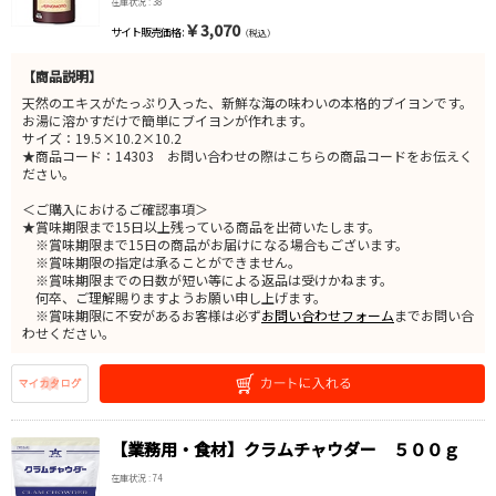
在庫状況 : 38
￥3,070
サイト販売価格 :
（税込）
【商品説明】
天然のエキスがたっぷり入った、新鮮な海の味わいの本格的ブイヨンです。
お湯に溶かすだけで簡単にブイヨンが作れます。
サイズ：19.5×10.2×10.2
★商品コード：14303 お問い合わせの際はこちらの商品コードをお伝えく
ださい。
＜ご購入におけるご確認事項＞
★賞味期限まで15日以上残っている商品を出荷いたします。
※賞味期限まで15日の商品がお届けになる場合もございます。
※賞味期限の指定は承ることができません。
※賞味期限までの日数が短い等による返品は受けかねます。
何卒、ご理解賜りますようお願い申し上げます。
※賞味期限に不安があるお客様は必ず
お問い合わせフォーム
までお問い合
わせください。
【業務用・食材】クラムチャウダー ５００ｇ
在庫状況 : 74