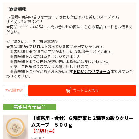
【商品説明】
12種類の野菜の旨みを十分に引き出した色あいも美しいスープです。
サイズ：2×25.7×16
★商品コード：44054 お問い合わせの際はこちらの商品コードをお伝えく
ださい。
＜ご購入におけるご確認事項＞
★賞味期限まで15日以上残っている商品を出荷いたします。
※賞味期限まで15日の商品がお届けになる場合もございます。
※賞味期限の指定は承ることができません。
※賞味期限までの日数が短い等による返品は受けかねます。
何卒、ご理解賜りますようお願い申し上げます。
※賞味期限に不安があるお客様は必ず
お問い合わせフォーム
までお問い合
わせください。
【業務用・食材】６種野菜と２種豆の彩りクリー
ムスープ ５００ｇ
【品切れ中】
在庫状況 : 0