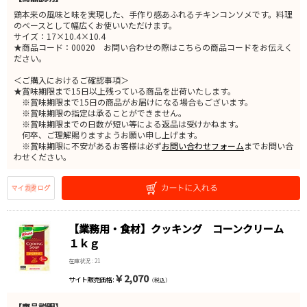
鶏本来の風味と味を実現した、手作り感あふれるチキンコンソメです。料理
のベースとして幅広くお使いいただけます。
サイズ：17×10.4×10.4
★商品コード：00020 お問い合わせの際はこちらの商品コードをお伝えく
ださい。
＜ご購入におけるご確認事項＞
★賞味期限まで15日以上残っている商品を出荷いたします。
※賞味期限まで15日の商品がお届けになる場合もございます。
※賞味期限の指定は承ることができません。
※賞味期限までの日数が短い等による返品は受けかねます。
何卒、ご理解賜りますようお願い申し上げます。
※賞味期限に不安があるお客様は必ず
お問い合わせフォーム
までお問い合
わせください。
【業務用・食材】クッキング コーンクリーム
１ｋｇ
在庫状況 : 21
￥2,070
サイト販売価格 :
（税込）
【商品説明】