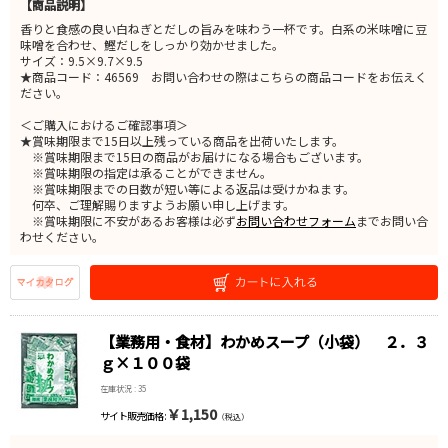
【商品説明】
香りと食感の良い白ねぎとだしの旨みを味わう一杯です。白系の米味噌に豆
味噌を合わせ、鰹だしをしっかり効かせました。
サイズ：9.5×9.7×9.5
★商品コード：46569 お問い合わせの際はこちらの商品コードをお伝えく
ださい。
＜ご購入におけるご確認事項＞
★賞味期限まで15日以上残っている商品を出荷いたします。
※賞味期限まで15日の商品がお届けになる場合もございます。
※賞味期限の指定は承ることができません。
※賞味期限までの日数が短い等による返品は受けかねます。
何卒、ご理解賜りますようお願い申し上げます。
※賞味期限に不安があるお客様は必ず
お問い合わせフォーム
までお問い合
わせください。
【業務用・食材】わかめスープ（小袋） ２．３
ｇ×１００袋
在庫状況 : 35
￥1,150
サイト販売価格 :
（税込）