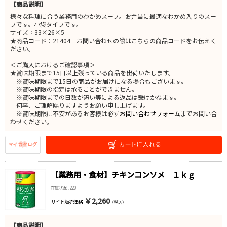
【商品説明】
様々な料理に合う業務用のわかめスープ。お弁当に最適なわかめ入りのスー
プです。小袋タイプです。
サイズ：33×26×5
★商品コード：21404 お問い合わせの際はこちらの商品コードをお伝えく
ださい。
＜ご購入におけるご確認事項＞
★賞味期限まで15日以上残っている商品を出荷いたします。
※賞味期限まで15日の商品がお届けになる場合もございます。
※賞味期限の指定は承ることができません。
※賞味期限までの日数が短い等による返品は受けかねます。
何卒、ご理解賜りますようお願い申し上げます。
※賞味期限に不安があるお客様は必ず
お問い合わせフォーム
までお問い合
わせください。
【業務用・食材】チキンコンソメ １ｋｇ
在庫状況 : 220
￥2,260
サイト販売価格 :
（税込）
【商品説明】