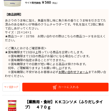
￥560
サイト販売価格 :
（税込）
【商品説明】
あさりのうま味に加え、魚醤を隠し味に魚介系の香りとうま味を引き立てた
深みのある味わいが特長のクラムチャウダーです。牛乳を加えて2倍に薄め
て召しあがってください。
サイズ：25×14×1
★商品コード：33786 お問い合わせの際はこちらの商品コードをお伝えく
ださい。
＜ご購入におけるご確認事項＞
★賞味期限まで15日以上残っている商品を出荷いたします。
※賞味期限まで15日の商品がお届けになる場合もございます。
※賞味期限の指定は承ることができません。
※賞味期限までの日数が短い等による返品は受けかねます。
何卒、ご理解賜りますようお願い申し上げます。
※賞味期限に不安があるお客様は必ず
お問い合わせフォーム
までお問い合
わせください。
【業務用・食材】ＫＫコンソメ（ふりだしタイ
プ） ４７０ｇ