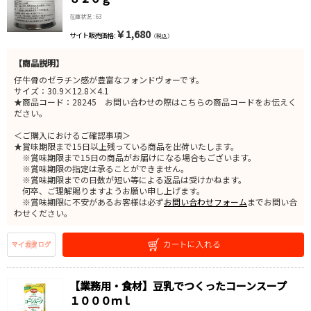
在庫状況 : 63
￥1,680
サイト販売価格 :
（税込）
【商品説明】
仔牛骨のゼラチン感が豊富なフォンドヴォーです。
サイズ：30.9×12.8×4.1
★商品コード：28245 お問い合わせの際はこちらの商品コードをお伝えく
ださい。
＜ご購入におけるご確認事項＞
★賞味期限まで15日以上残っている商品を出荷いたします。
※賞味期限まで15日の商品がお届けになる場合もございます。
※賞味期限の指定は承ることができません。
※賞味期限までの日数が短い等による返品は受けかねます。
何卒、ご理解賜りますようお願い申し上げます。
※賞味期限に不安があるお客様は必ず
お問い合わせフォーム
までお問い合
わせください。
【業務用・食材】豆乳でつくったコーンスープ
１０００ｍｌ