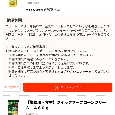
在庫状況 : 293
￥470
サイト販売価格 :
（税込）
【商品説明】
クリーム、バターを使わず、豆乳でとうもろこしのおいしさを引き出したや
さしい味わいのスープです。スーパースイートコーン種を使用しています。
★商品コード：43023 お問い合わせの際はこちらの商品コードをお伝えく
ださい。
＜ご購入におけるご確認事項＞
★賞味期限まで15日以上残っている商品を出荷いたします。
※賞味期限まで15日の商品がお届けになる場合もございます。
※賞味期限の指定は承ることができません。
※賞味期限までの日数が短い等による返品は受けかねます。
何卒、ご理解賜りますようお願い申し上げます。
※賞味期限に不安があるお客様は必ず
お問い合わせフォーム
までお問い合
わせください。
【業務用・食材】クイックサーブコーンクリー
ム ４６０ｇ
在庫状況 : 24