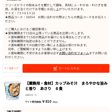
フリーズドライの粉末みそを鰹だしで調味、具材にふ・わかめ・わけぎを使
用。お湯を注ぐだけでお手軽にお召し上がりいただけます。
サイズ：7.5×0.5×10
★商品コード：50054 お問い合わせの際はこちらの商品コードをお伝えく
ださい。
＜ご購入におけるご確認事項＞
★賞味期限まで15日以上残っている商品を出荷いたします。
※賞味期限まで15日の商品がお届けになる場合もございます。
※賞味期限の指定は承ることができません。
※賞味期限までの日数が短い等による返品は受けかねます。
何卒、ご理解賜りますようお願い申し上げます。
※賞味期限に不安があるお客様は必ず
お問い合わせフォーム
までお問い合
わせください。
【業務用・食材】カップみそ汁 まろやかな旨み
と香り あさり ６食
在庫状況 : 15
￥810
サイト販売価格 :
（税込）
【商品説明】