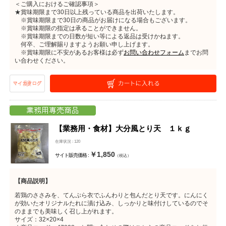
＜ご購入におけるご確認事項＞
★賞味期限まで30日以上残っている商品を出荷いたします。
※賞味期限まで30日の商品がお届けになる場合もございます。
※賞味期限の指定は承ることができません。
※賞味期限までの日数が短い等による返品は受けかねます。
何卒、ご理解賜りますようお願い申し上げます。
※賞味期限に不安があるお客様は必ず
お問い合わせフォーム
までお問
い合わせください。
【業務用・食材】大分風とり天 １ｋｇ
在庫状況 : 120
￥1,850
サイト販売価格 :
（税込）
【商品説明】
若鶏のささみを、てんぷら衣でふんわりと包んだとり天です。にんにく
が効いたオリジナルたれに漬け込み、しっかりと味付けしているのでそ
のままでも美味しく召し上がれます。
サイズ：32×20×4