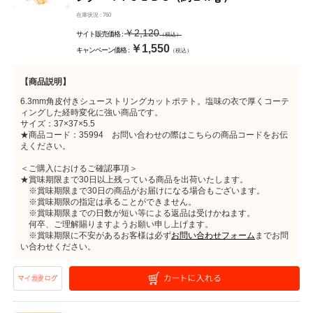
在庫状況 : 760
サイト販売
￥2,120
サイト販売価格 :
（税込）
価格より
27%OFF
￥1,550
キャンペーン価格 :
（税込）
【商品説明】
6.3mm角皮付きシューストリングカットポテト。塩味の衣で厚くコーテ
ィングした経時変化に強い商品です。
サイズ：37×37×5.5
★商品コード：35994 お問い合わせの際はこちらの商品コードをお伝
えください。
＜ご購入におけるご確認事項＞
★賞味期限まで30日以上残っている商品を出荷いたします。
※賞味期限まで30日の商品がお届けになる場合もございます。
※賞味期限の指定は承ることができません。
※賞味期限までの日数が短い等による返品は受けかねます。
何卒、ご理解賜りますようお願い申し上げます。
※賞味期限に不安があるお客様は必ず
お問い合わせフォーム
までお問
い合わせください。