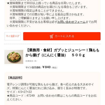
★賞味期限まで30日以上残っている商品を出荷いたします。
※賞味期限まで30日の商品がお届けになる場合もございます。
※賞味期限の指定は承ることができません。
※賞味期限までの日数が短い等による返品は受けかねます。
何卒、ご理解賜りますようお願い申し上げます。
※賞味期限に不安があるお客様は必ず
お問い合わせフォーム
までお問
い合わせください。
【業務用・食材】ガブッとジューシー！鶏もも
から揚げ（にんにく醤油） ５００ｇ
在庫状況 : 31
￥840
サイト販売価格 :
（税込）
【商品説明】
電子レンジ調理が可能な鶏ももから揚げ。食べ応えのある大きめサイ
ズ。特製にんにく醤油だれに漬け込み、後引く旨みが特徴です。
サイズ：4.5×27×22
★商品コード：47249 お問い合わせの際はこちらの商品コードをお伝
えください。