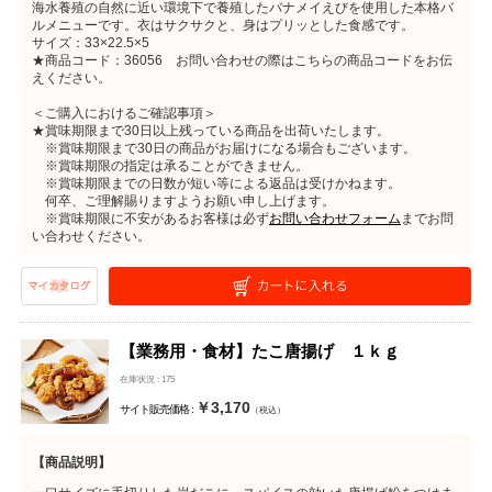
海水養殖の自然に近い環境下で養殖したバナメイえびを使用した本格バ
ルメニューです。衣はサクサクと、身はプリッとした食感です。
サイズ：33×22.5×5
★商品コード：36056 お問い合わせの際はこちらの商品コードをお伝
えください。
＜ご購入におけるご確認事項＞
★賞味期限まで30日以上残っている商品を出荷いたします。
※賞味期限まで30日の商品がお届けになる場合もございます。
※賞味期限の指定は承ることができません。
※賞味期限までの日数が短い等による返品は受けかねます。
何卒、ご理解賜りますようお願い申し上げます。
※賞味期限に不安があるお客様は必ず
お問い合わせフォーム
までお問
い合わせください。
【業務用・食材】たこ唐揚げ １ｋｇ
在庫状況 : 175
￥3,170
サイト販売価格 :
（税込）
【商品説明】