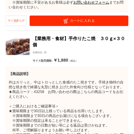
※賞味期限に不安があるお客様は必ず
お問い合わせフォーム
までお問
い合わせください。
【業務用・食材】手作りたこ焼 ３０ｇ×３０
個
在庫状況 : 28
￥1,880
サイト販売価格 :
（税込）
【商品説明】
外はカリっと、中はトロっとした食感のたこ焼きです。手焼き独特の自
然な焼き色で綺麗な丸型に焼き上げた外食向け仕様となっております。
★商品コード：43258 お問い合わせの際はこちらの商品コードをお伝
えください。
＜ご購入におけるご確認事項＞
★賞味期限まで30日以上残っている商品を出荷いたします。
※賞味期限まで30日の商品がお届けになる場合もございます。
※賞味期限の指定は承ることができません。
※賞味期限までの日数が短い等による返品は受けかねます。
何卒、ご理解賜りますようお願い申し上げます。