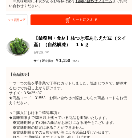
※賞味期限に不安があるお客様は必ず
お問い合わせフォーム
までお問
い合わせください。
【業務用・食材】枝つき塩あじえだ豆（タイ
産）（自然解凍） １ｋｇ
在庫状況 : 536
￥1,150
サイト販売価格 :
（税込）
【商品説明】
一つ一つの枝を手作業で丁寧にカットしました。塩あじつきで、解凍す
るだけでお召し上がり頂けます。
サイズ：3.5×25×37
★商品コード：31553 お問い合わせの際はこちらの商品コードをお伝
えください。
＜ご購入におけるご確認事項＞
★賞味期限まで30日以上残っている商品を出荷いたします。
※賞味期限まで30日の商品がお届けになる場合もございます。
※賞味期限の指定は承ることができません。
※賞味期限までの日数が短い等による返品は受けかねます。
何卒、ご理解賜りますようお願い申し上げます。