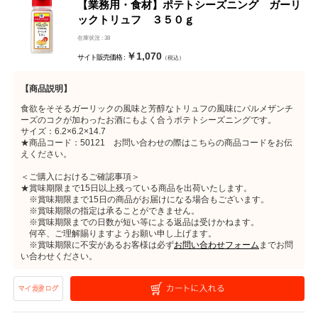
【業務用・食材】ポテトシーズニング ガーリ
ックトリュフ ３５０ｇ
在庫状況 : 38
￥1,070
サイト販売価格 :
（税込）
【商品説明】
食欲をそそるガーリックの風味と芳醇なトリュフの風味にパルメザンチ
ーズのコクが加わったお酒にもよく合うポテトシーズニングです。
サイズ：6.2×6.2×14.7
★商品コード：50121 お問い合わせの際はこちらの商品コードをお伝
えください。
＜ご購入におけるご確認事項＞
★賞味期限まで15日以上残っている商品を出荷いたします。
※賞味期限まで15日の商品がお届けになる場合もございます。
※賞味期限の指定は承ることができません。
※賞味期限までの日数が短い等による返品は受けかねます。
何卒、ご理解賜りますようお願い申し上げます。
※賞味期限に不安があるお客様は必ず
お問い合わせフォーム
までお問
い合わせください。