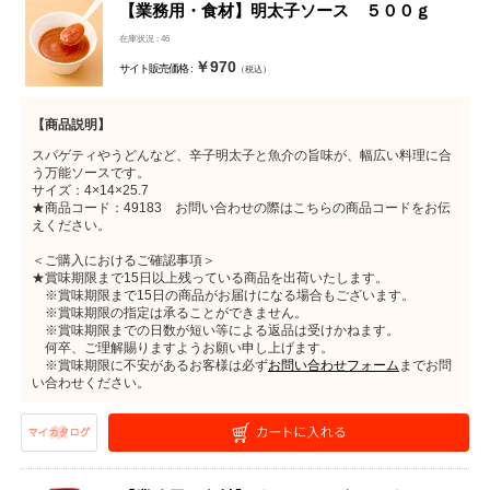
【業務用・食材】明太子ソース ５００ｇ
在庫状況 : 46
￥970
サイト販売価格 :
（税込）
【商品説明】
スパゲティやうどんなど、辛子明太子と魚介の旨味が、幅広い料理に合
う万能ソースです。
サイズ：4×14×25.7
★商品コード：49183 お問い合わせの際はこちらの商品コードをお伝
えください。
＜ご購入におけるご確認事項＞
★賞味期限まで15日以上残っている商品を出荷いたします。
※賞味期限まで15日の商品がお届けになる場合もございます。
※賞味期限の指定は承ることができません。
※賞味期限までの日数が短い等による返品は受けかねます。
何卒、ご理解賜りますようお願い申し上げます。
※賞味期限に不安があるお客様は必ず
お問い合わせフォーム
までお問
い合わせください。