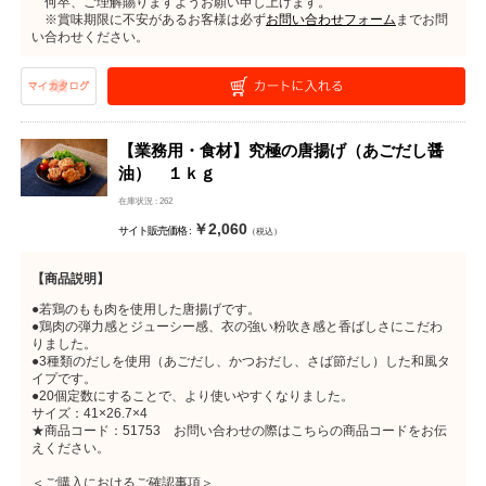
何卒、ご理解賜りますようお願い申し上げます。
※賞味期限に不安があるお客様は必ず
お問い合わせフォーム
までお問
い合わせください。
【業務用・食材】究極の唐揚げ（あごだし醤
油） １ｋｇ
在庫状況 : 262
￥2,060
サイト販売価格 :
（税込）
【商品説明】
●若鶏のもも肉を使用した唐揚げです。
●鶏肉の弾力感とジューシー感、衣の強い粉吹き感と香ばしさにこだわ
りました。
●3種類のだしを使用（あごだし、かつおだし、さば節だし）した和風タ
イプです。
●20個定数にすることで、より使いやすくなりました。
サイズ：41×26.7×4
★商品コード：51753 お問い合わせの際はこちらの商品コードをお伝
えください。
＜ご購入におけるご確認事項＞