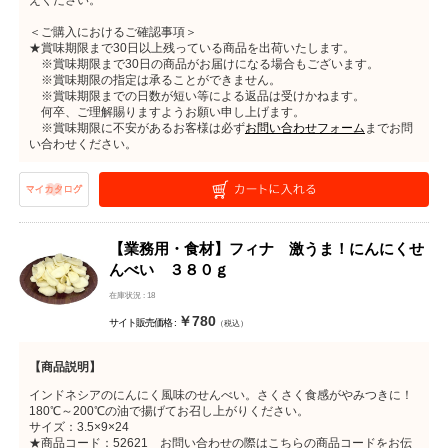
えください。
＜ご購入におけるご確認事項＞
★賞味期限まで30日以上残っている商品を出荷いたします。
※賞味期限まで30日の商品がお届けになる場合もございます。
※賞味期限の指定は承ることができません。
※賞味期限までの日数が短い等による返品は受けかねます。
何卒、ご理解賜りますようお願い申し上げます。
※賞味期限に不安があるお客様は必ず
お問い合わせフォーム
までお問
い合わせください。
【業務用・食材】フィナ 激うま！にんにくせ
んべい ３８０ｇ
在庫状況 : 18
￥780
サイト販売価格 :
（税込）
【商品説明】
インドネシアのにんにく風味のせんべい。さくさく食感がやみつきに！
180℃～200℃の油で揚げてお召し上がりください。
サイズ：3.5×9×24
★商品コード：52621 お問い合わせの際はこちらの商品コードをお伝