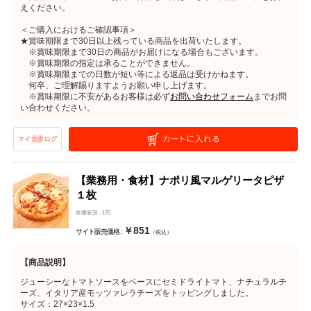
えください。
＜ご購入におけるご確認事項＞
★賞味期限まで30日以上残っている商品を出荷いたします。
※賞味期限まで30日の商品がお届けになる場合もございます。
※賞味期限の指定は承ることができません。
※賞味期限までの日数が短い等による返品は受けかねます。
何卒、ご理解賜りますようお願い申し上げます。
※賞味期限に不安があるお客様は必ず
お問い合わせフォーム
までお問
い合わせください。
【業務用・食材】ナポリ風マルゲリータピザ
１枚
在庫状況 : 175
￥851
サイト販売価格 :
（税込）
【商品説明】
ジューシーなトマトソースをベースにセミドライトマト、ナチュラルチ
ーズ、イタリア産モッツァレラチーズをトッピングしました。
サイズ：27×23×1.5