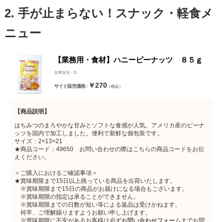
2. 手が止まらない！スナック・軽食メ
ニュー
【業務用・食材】ハニーピーナッツ ８５ｇ
在庫状況 : 15
￥270
サイト販売価格 :
（税込）
【商品説明】
はちみつのまろやかな甘みとソフトな食感が人気。アメリカ産のピーナ
ッツを国内で加工しました。便利で新鮮な個包装です。
サイズ：2×13×21
★商品コード：49650 お問い合わせの際はこちらの商品コードをお伝
えください。
＜ご購入におけるご確認事項＞
★賞味期限まで15日以上残っている商品を出荷いたします。
※賞味期限まで15日の商品がお届けになる場合もございます。
※賞味期限の指定は承ることができません。
※賞味期限までの日数が短い等による返品は受けかねます。
何卒、ご理解賜りますようお願い申し上げます。
※賞味期限に不安があるお客様は必ず
お問い合わせフォーム
までお問