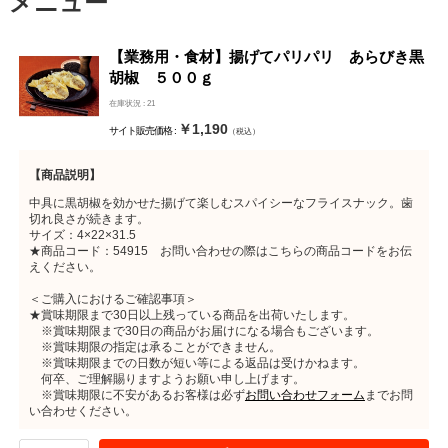
メニュー
【業務用・食材】揚げてパリパリ あらびき黒
胡椒 ５００ｇ
在庫状況 : 21
￥1,190
サイト販売価格 :
（税込）
【商品説明】
中具に黒胡椒を効かせた揚げて楽しむスパイシーなフライスナック。歯
切れ良さが続きます。
サイズ：4×22×31.5
★商品コード：54915 お問い合わせの際はこちらの商品コードをお伝
えください。
＜ご購入におけるご確認事項＞
★賞味期限まで30日以上残っている商品を出荷いたします。
※賞味期限まで30日の商品がお届けになる場合もございます。
※賞味期限の指定は承ることができません。
※賞味期限までの日数が短い等による返品は受けかねます。
何卒、ご理解賜りますようお願い申し上げます。
※賞味期限に不安があるお客様は必ず
お問い合わせフォーム
までお問
い合わせください。