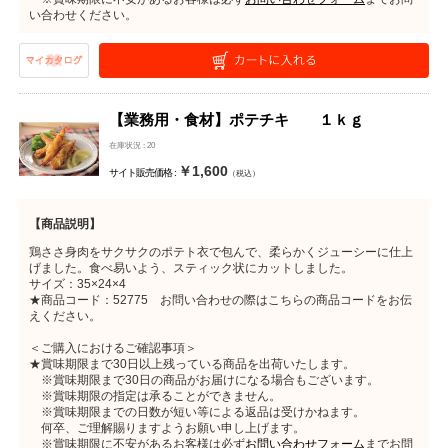
い合わせください。
【業務用・食材】ポテチキ １ｋｇ
在庫状況 : 20
￥1,600
サイト販売価格 :
（税込）
【商品説明】
鶏ささ身肉をサクサクのポテト衣で包んで、柔らかくジューシーに仕上
げました。食べ易いよう、スティック状にカットしました。
サイズ：35×24×4
★商品コード：52775 お問い合わせの際はこちらの商品コードをお伝
えください。
＜ご購入におけるご確認事項＞
★賞味期限まで30日以上残っている商品を出荷いたします。
※賞味期限まで30日の商品がお届けになる場合もございます。
※賞味期限の指定は承ることができません。
※賞味期限までの日数が短い等による返品は受けかねます。
何卒、ご理解賜りますようお願い申し上げます。
※賞味期限に不安があるお客様は必ず
お問い合わせフォーム
までお問