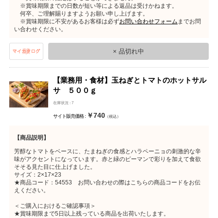
※賞味期限までの日数が短い等による返品は受けかねます。
何卒、ご理解賜りますようお願い申し上げます。
※賞味期限に不安があるお客様は必ず
お問い合わせフォーム
までお問
い合わせください。
× 品切れ中
【業務用・食材】玉ねぎとトマトのホットサル
サ ５００ｇ
在庫状況 : 7
￥740
サイト販売価格 :
（税込）
【商品説明】
芳醇なトマトをベースに、たまねぎの食感とハラペーニョの刺激的な辛
味がアクセントになっています。赤と緑のピーマンで彩りを加えて食欲
そそる見た目に仕上げました。
サイズ：2×17×23
★商品コード：54553 お問い合わせの際はこちらの商品コードをお伝
えください。
＜ご購入におけるご確認事項＞
★賞味期限まで5日以上残っている商品を出荷いたします。