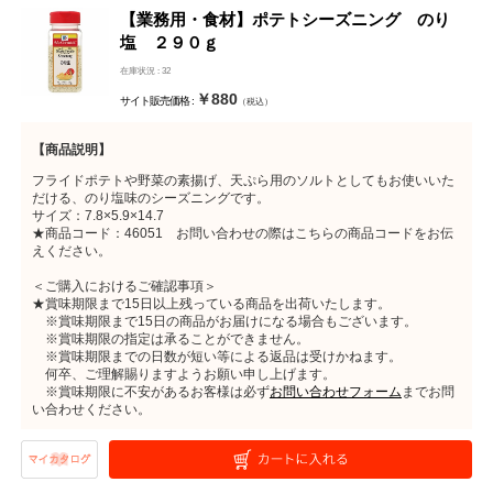
【業務用・食材】ポテトシーズニング のり
塩 ２９０ｇ
在庫状況 : 32
￥880
サイト販売価格 :
（税込）
【商品説明】
フライドポテトや野菜の素揚げ、天ぷら用のソルトとしてもお使いいた
だける、のり塩味のシーズニングです。
サイズ：7.8×5.9×14.7
★商品コード：46051 お問い合わせの際はこちらの商品コードをお伝
えください。
＜ご購入におけるご確認事項＞
★賞味期限まで15日以上残っている商品を出荷いたします。
※賞味期限まで15日の商品がお届けになる場合もございます。
※賞味期限の指定は承ることができません。
※賞味期限までの日数が短い等による返品は受けかねます。
何卒、ご理解賜りますようお願い申し上げます。
※賞味期限に不安があるお客様は必ず
お問い合わせフォーム
までお問
い合わせください。