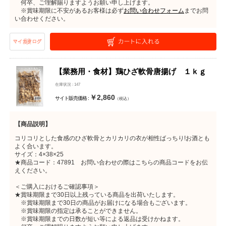
何卒、ご理解賜りますようお願い申し上げます。
※賞味期限に不安があるお客様は必ず
お問い合わせフォーム
までお問
い合わせください。
【業務用・食材】鶏ひざ軟骨唐揚げ １ｋｇ
在庫状況 : 147
￥2,860
サイト販売価格 :
（税込）
【商品説明】
コリコリとした食感のひざ軟骨とカリカリの衣が相性ばっちり!お酒とも
よく合います。
サイズ：4×38×25
★商品コード：47891 お問い合わせの際はこちらの商品コードをお伝
えください。
＜ご購入におけるご確認事項＞
★賞味期限まで30日以上残っている商品を出荷いたします。
※賞味期限まで30日の商品がお届けになる場合もございます。
※賞味期限の指定は承ることができません。
※賞味期限までの日数が短い等による返品は受けかねます。