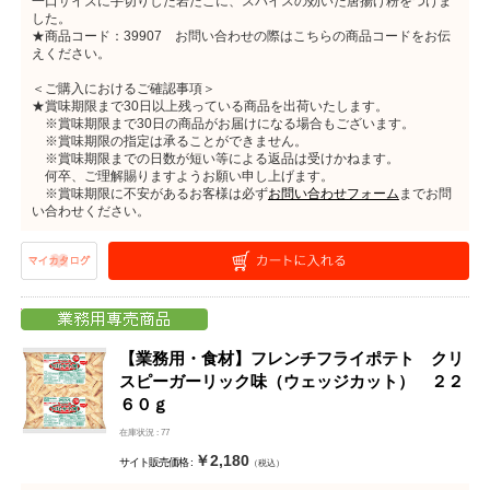
一口サイズに手切りした岩だこに、スパイスの効いた唐揚げ粉をつけま
した。
★商品コード：39907 お問い合わせの際はこちらの商品コードをお伝
えください。
＜ご購入におけるご確認事項＞
★賞味期限まで30日以上残っている商品を出荷いたします。
※賞味期限まで30日の商品がお届けになる場合もございます。
※賞味期限の指定は承ることができません。
※賞味期限までの日数が短い等による返品は受けかねます。
何卒、ご理解賜りますようお願い申し上げます。
※賞味期限に不安があるお客様は必ず
お問い合わせフォーム
までお問
い合わせください。
【業務用・食材】フレンチフライポテト クリ
スピーガーリック味（ウェッジカット） ２２
６０ｇ
在庫状況 : 77
￥2,180
サイト販売価格 :
（税込）