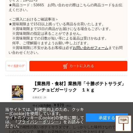
サイズ：19×22×3
★商品コード：53665 お問い合わせの際はこちらの商品コードをお伝
えください。
＜ご購入におけるご確認事項＞
★賞味期限まで15日以上残っている商品を出荷いたします。
※賞味期限まで15日の商品がお届けになる場合もございます。
※賞味期限の指定は承ることができません。
※賞味期限までの日数が短い等による返品は受けかねます。
何卒、ご理解賜りますようお願い申し上げます。
※賞味期限に不安があるお客様は必ず
お問い合わせフォーム
までお問
い合わせください。
【業務用・食材】業務用「十勝ポテトサラダ」
アンチョビガーリック １ｋｇ
在庫状況 : 24
￥970
サイト販売価格 :
（税込）
当サイトでは、利便性向上のため、クッキ
ー(Cookie)を使用しています。
サイトのクッキー(Cookie)の使用に関して
承諾する
【商品説明】
は、「
プライバシーポリシー
」をお読みく
ださい。
お酒との相性の良いポテトサラダです。しっかりした味付けなので、少
しのアレンジで、簡単にお店独自のメニューに仕上がります。