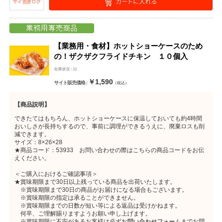
【業務用・食材】ホットショーケースのため
の！ザクザクフライドチキン １０個入
在庫状況 : 11
￥1,590
サイト販売価格 :
（税込）
【商品説明】
できたてはもちろん、ホットショーケースに保温しておいても約4時間
おいしさが長持ちするので、事前に調理ができるうえに、廃棄ロスも削
減できます。
サイズ：8×26×28
★商品コード：53933 お問い合わせの際はこちらの商品コードをお伝
えください。
＜ご購入におけるご確認事項＞
★賞味期限まで30日以上残っている商品を出荷いたします。
※賞味期限まで30日の商品がお届けになる場合もございます。
※賞味期限の指定は承ることができません。
※賞味期限までの日数が短い等による返品は受けかねます。
何卒、ご理解賜りますようお願い申し上げます。
※賞味期限に不安があるお客様は必ず
お問い合わせフォーム
までお問