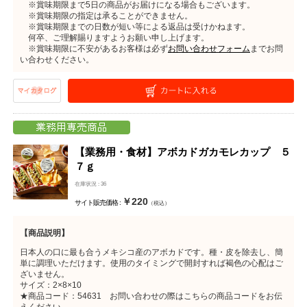
※賞味期限まで5日の商品がお届けになる場合もございます。
※賞味期限の指定は承ることができません。
※賞味期限までの日数が短い等による返品は受けかねます。
何卒、ご理解賜りますようお願い申し上げます。
※賞味期限に不安があるお客様は必ず
お問い合わせフォーム
までお問
い合わせください。
【業務用・食材】アボカドガカモレカップ ５
７ｇ
在庫状況 : 36
￥220
サイト販売価格 :
（税込）
【商品説明】
日本人の口に最も合うメキシコ産のアボカドです。種・皮を除去し、簡
単に調理いただけます。使用のタイミングで開封すれば褐色の心配はご
ざいません。
サイズ：2×8×10
★商品コード：54631 お問い合わせの際はこちらの商品コードをお伝