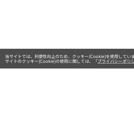
当サイトでは、利便性向上のため、クッキー(Cookie)を使用してい
サイトのクッキー(Cookie)の使用に関しては、「
プライバシーポリ
送料・お届けについて
1注文当たり5,400円（税込）以上送料
無料※一部対象地域・対象商品除く
AM0時までの注文分最短翌日出荷※一
部商品除く
選べる支払方法 クレジットカード/代
引き/後払い/paypal決済※一部商品を
除く