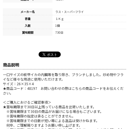
メーカー名
ラス・スーパーフライ
容量
１Ｋｇ
入数
1個
賞味期間
730日
商品説明
一口サイズの紋甲イカの内臓等を取り除き、ブランチしました。炒め物やフラ
イなど様々な用途に使用いただけます。
サイズ：26×35×4
★商品コード：48197 お問い合わせの際はこちらの商品コードをお伝えくだ
さい。
＜ご購入におけるご確認事項＞
★賞味期限まで30日以上残っている商品を出荷いたします。
※賞味期限まで30日の商品がお届けになる場合もございます。
※賞味期限の指定は承ることができません。
※賞味期限までの日数が短い等による返品は受けかねます。
何卒、ご理解賜りますようお願い申し上げます。