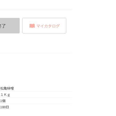
終了
松亀味噌
１Ｋｇ
1個
180日