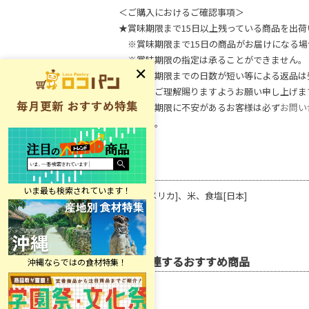
＜ご購入におけるご確認事項＞
★賞味期限まで15日以上残っている商品を出荷
※賞味期限まで15日の商品がお届けになる場
※賞味期限の指定は承ることができません。
※賞味期限までの日数が短い等による返品は
何卒、ご理解賜りますようお願い申し上げま
※賞味期限に不安があるお客様は必ず
お問い
ください。
原材料
大豆[アメリカ]、米、食塩[日本]
関連するおすすめ商品