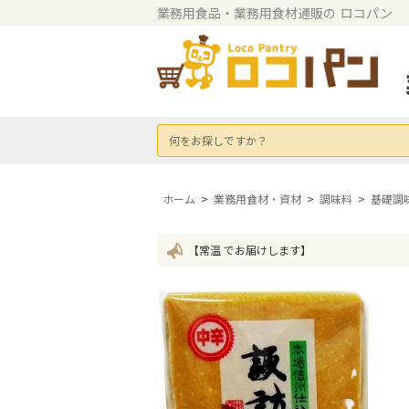
業務用食品・業務用食材通販の
ロコパン
何をお探しですか？
ホーム
>
業務用食材・資材
>
調味料
>
基礎調
【常温 でお届けします】