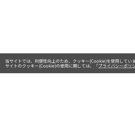
当サイトでは、利便性向上のため、クッキー(Cookie)を使用してい
サイトのクッキー(Cookie)の使用に関しては、「
プライバシーポリ
送料・お届けについて
1注文当たり5,400円（税込）以上送料
無料※一部対象地域・対象商品除く
AM0時までの注文分最短翌日出荷※一
部商品除く
選べる支払方法 クレジットカード/代
引き/後払い/paypal決済※一部商品を