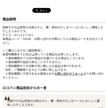
商品説明
色鮮やかな山吹色の淡色みそに、鰹・昆布のだしをベースにおいしく調味した
だし入りみそです。
サイズ：4×12.5×19.5
★商品コード：50048 お問い合わせの際はこちらの商品コードをお伝えくだ
さい。
＜ご購入におけるご確認事項＞
★賞味期限まで15日以上残っている商品を出荷いたします。
※賞味期限まで15日の商品がお届けになる場合もございます。
※賞味期限の指定は承ることができません。
※賞味期限までの日数が短い等による返品は受けかねます。
何卒、ご理解賜りますようお願い申し上げます。
※賞味期限に不安があるお客様は必ず
お問い合わせフォーム
までお問い合わ
せください。
ロコパン商品担当からの一言
色鮮やかな山吹色の淡色みそに、鰹・昆布のだしをベースにおいしく調
味しただし入りみそ。