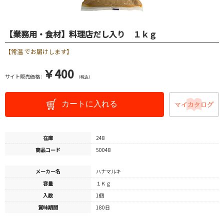
【業務用・食材】料理店だし入り １ｋｇ
【常温 でお届けします】
￥400
サイト販売価格 :
（税込）
カートに入れる
在庫
248
商品コード
50048
メーカー名
ハナマルキ
容量
１Ｋｇ
入数
1個
賞味期間
180日