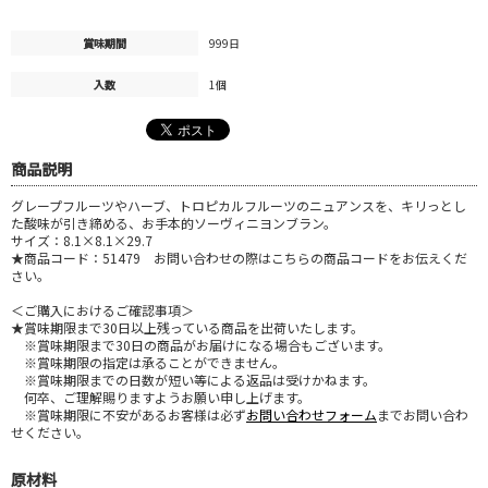
賞味期間
999日
入数
1個
商品説明
グレープフルーツやハーブ、トロピカルフルーツのニュアンスを、キリっとし
た酸味が引き締める、お手本的ソーヴィニヨンブラン。
サイズ：8.1×8.1×29.7
★商品コード：51479 お問い合わせの際はこちらの商品コードをお伝えくだ
さい。
＜ご購入におけるご確認事項＞
★賞味期限まで30日以上残っている商品を出荷いたします。
※賞味期限まで30日の商品がお届けになる場合もございます。
※賞味期限の指定は承ることができません。
※賞味期限までの日数が短い等による返品は受けかねます。
何卒、ご理解賜りますようお願い申し上げます。
※賞味期限に不安があるお客様は必ず
お問い合わせフォーム
までお問い合わ
せください。
原材料