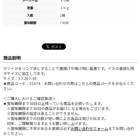
メーカー名
すが辰
容量
１Ｋｇ
入数
1個
賞味期間
730日
商品説明
マツイカをリング状にすることで唐揚げや揚げ物に最適です。イカの食感も残
すサイズに加工してます。
サイズ：5×20×30
★商品コード：51874 お問い合わせの際はこちらの商品コードをお伝えくだ
さい。
＜ご購入におけるご確認事項＞
★賞味期限まで30日以上残っている商品を出荷いたします。
※賞味期限まで30日の商品がお届けになる場合もございます。
※賞味期限の指定は承ることができません。
※賞味期限までの日数が短い等による返品は受けかねます。
何卒、ご理解賜りますようお願い申し上げます。
※賞味期限に不安があるお客様は必ず
お問い合わせフォーム
までお問い合わ
せください。