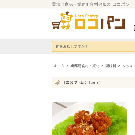
業務用食品・業務用食材通販の
ロコパン
何をお探しですか？
ホーム
>
業務用食材・資材
>
調味料
>
クッキ
【常温 でお届けします】