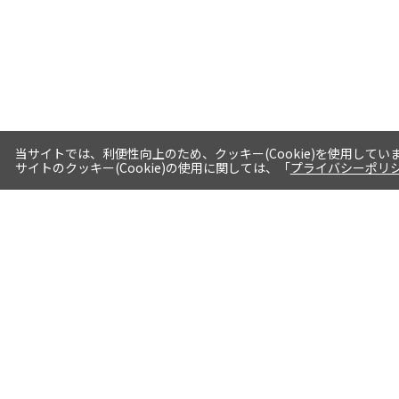
当サイトでは、利便性向上のため、クッキー(Cookie)を使用してい
サイトのクッキー(Cookie)の使用に関しては、「
プライバシーポリ
送料・お届けについて
1注文当たり5,400円（税込）以上送料
無料※一部対象地域・対象商品除く
AM0時までの注文分最短翌日出荷※一
部商品除く
選べる支払方法 クレジットカード/代
引き/後払い/paypal決済※一部商品を
除く