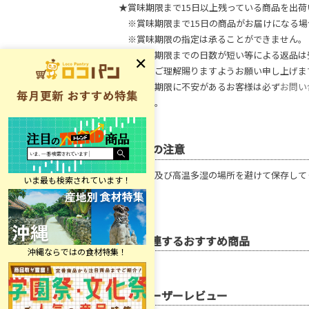
★賞味期限まで15日以上残っている商品を出荷
※賞味期限まで15日の商品がお届けになる場
※賞味期限の指定は承ることができません。
※賞味期限までの日数が短い等による返品は
何卒、ご理解賜りますようお願い申し上げま
※賞味期限に不安があるお客様は必ず
お問い
ください。
使用上の注意
直射日光及び高温多湿の場所を避けて保存して
関連するおすすめ商品
ユーザーレビュー