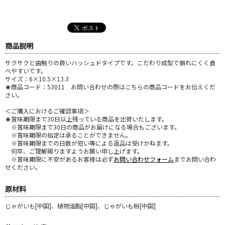
商品説明
サクサクと歯触りの良いハッシュドタイプです。こだわり成型で崩れにくく食
べやすいです。
サイズ：6×10.5×13.3
★商品コード：53011 お問い合わせの際はこちらの商品コードをお伝えくだ
さい。
＜ご購入におけるご確認事項＞
★賞味期限まで30日以上残っている商品を出荷いたします。
※賞味期限まで30日の商品がお届けになる場合もございます。
※賞味期限の指定は承ることができません。
※賞味期限までの日数が短い等による返品は受けかねます。
何卒、ご理解賜りますようお願い申し上げます。
※賞味期限に不安があるお客様は必ず
お問い合わせフォーム
までお問い合わ
せください。
原材料
じゃがいも[中国]、植物油脂[中国]、じゃがいも粉[中国]