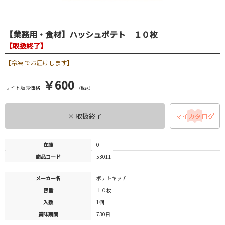
【業務用・食材】ハッシュポテト １０枚
【取扱終了】
【冷凍 でお届けします】
￥600
サイト販売価格 :
（税込）
× 取扱終了
在庫
0
商品コード
53011
メーカー名
ポテトキッチ
容量
１０枚
入数
1個
賞味期間
730日