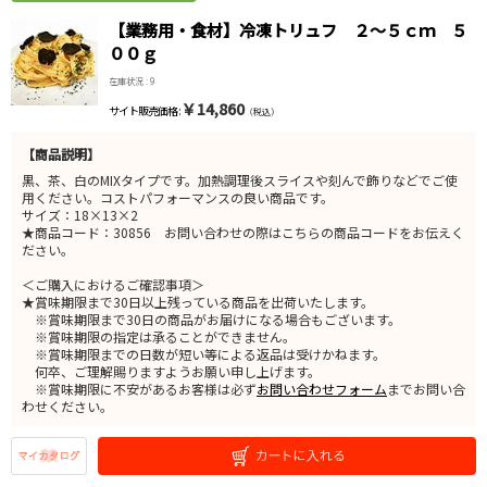
【業務用・食材】冷凍トリュフ ２～５ｃｍ ５
００ｇ
在庫状況 : 9
￥14,860
サイト販売価格 :
（税込）
【商品説明】
黒、茶、白のMIXタイプです。加熱調理後スライスや刻んで飾りなどでご使
用ください。コストパフォーマンスの良い商品です。
サイズ：18×13×2
★商品コード：30856 お問い合わせの際はこちらの商品コードをお伝えく
ださい。
＜ご購入におけるご確認事項＞
★賞味期限まで30日以上残っている商品を出荷いたします。
※賞味期限まで30日の商品がお届けになる場合もございます。
※賞味期限の指定は承ることができません。
※賞味期限までの日数が短い等による返品は受けかねます。
何卒、ご理解賜りますようお願い申し上げます。
※賞味期限に不安があるお客様は必ず
お問い合わせフォーム
までお問い合
わせください。