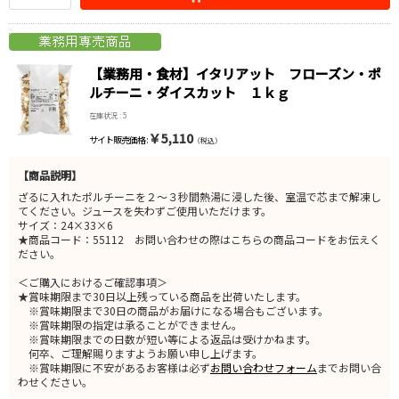
【業務用・食材】イタリアット フローズン・ポ
ルチーニ・ダイスカット １ｋｇ
在庫状況 : 5
￥5,110
サイト販売価格 :
（税込）
【商品説明】
ざるに入れたポルチーニを２～３秒間熱湯に浸した後、室温で芯まで解凍し
てください。ジュースを失わずご使用いただけます。
サイズ：24×33×6
★商品コード：55112 お問い合わせの際はこちらの商品コードをお伝えく
ださい。
＜ご購入におけるご確認事項＞
★賞味期限まで30日以上残っている商品を出荷いたします。
※賞味期限まで30日の商品がお届けになる場合もございます。
※賞味期限の指定は承ることができません。
※賞味期限までの日数が短い等による返品は受けかねます。
何卒、ご理解賜りますようお願い申し上げます。
※賞味期限に不安があるお客様は必ず
お問い合わせフォーム
までお問い合
わせください。