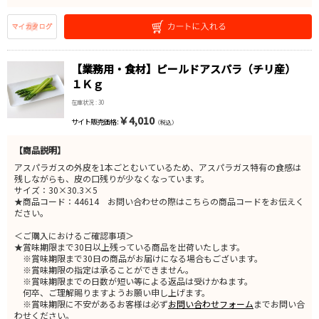
【業務用・食材】ピールドアスパラ（チリ産）
１Ｋｇ
在庫状況 : 30
￥4,010
サイト販売価格 :
（税込）
【商品説明】
アスパラガスの外皮を1本ごとむいているため、アスパラガス特有の食感は
残しながらも、皮の口残りが少なくなっています。
サイズ：30×30.3×5
★商品コード：44614 お問い合わせの際はこちらの商品コードをお伝えく
ださい。
＜ご購入におけるご確認事項＞
★賞味期限まで30日以上残っている商品を出荷いたします。
※賞味期限まで30日の商品がお届けになる場合もございます。
※賞味期限の指定は承ることができません。
※賞味期限までの日数が短い等による返品は受けかねます。
何卒、ご理解賜りますようお願い申し上げます。
※賞味期限に不安があるお客様は必ず
お問い合わせフォーム
までお問い合
わせください。