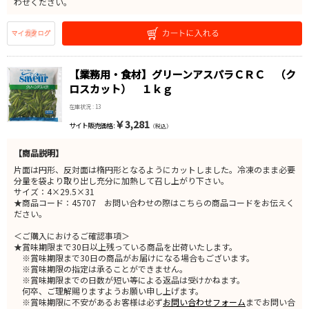
わせください。
【業務用・食材】グリーンアスパラＣＲＣ （ク
ロスカット） １ｋｇ
在庫状況 : 13
￥3,281
サイト販売価格 :
（税込）
【商品説明】
片面は円形、反対面は楕円形となるようにカットしました。冷凍のまま必要
分量を袋より取り出し充分に加熱して召し上がり下さい。
サイズ：4×29.5×31
★商品コード：45707 お問い合わせの際はこちらの商品コードをお伝えく
ださい。
＜ご購入におけるご確認事項＞
★賞味期限まで30日以上残っている商品を出荷いたします。
※賞味期限まで30日の商品がお届けになる場合もございます。
※賞味期限の指定は承ることができません。
※賞味期限までの日数が短い等による返品は受けかねます。
何卒、ご理解賜りますようお願い申し上げます。
※賞味期限に不安があるお客様は必ず
お問い合わせフォーム
までお問い合