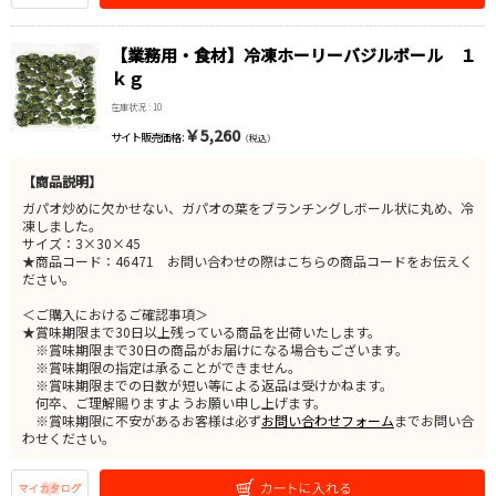
【業務用・食材】冷凍ホーリーバジルボール １
ｋｇ
在庫状況 : 10
￥5,260
サイト販売価格 :
（税込）
【商品説明】
ガパオ炒めに欠かせない、ガパオの葉をブランチングしボール状に丸め、冷
凍しました。
サイズ：3×30×45
★商品コード：46471 お問い合わせの際はこちらの商品コードをお伝えく
ださい。
＜ご購入におけるご確認事項＞
★賞味期限まで30日以上残っている商品を出荷いたします。
※賞味期限まで30日の商品がお届けになる場合もございます。
※賞味期限の指定は承ることができません。
※賞味期限までの日数が短い等による返品は受けかねます。
何卒、ご理解賜りますようお願い申し上げます。
※賞味期限に不安があるお客様は必ず
お問い合わせフォーム
までお問い合
わせください。