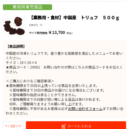
【業務用・食材】中国産 トリュフ ５００ｇ
在庫状況 : 24
￥13,700
サイト販売価格 :
（税込）
【商品説明】
中国産の冷凍トリュフです。香り豊かな高級感を演出したメニューでお使い
ください。
サイズ：20×20×4
★商品コード：29082 お問い合わせの際はこちらの商品コードをお伝えく
ださい。
＜ご購入におけるご確認事項＞
★賞味期限まで30日以上残っている商品を出荷いたします。
※賞味期限まで30日の商品がお届けになる場合もございます。
※賞味期限の指定は承ることができません。
※賞味期限までの日数が短い等による返品は受けかねます。
何卒、ご理解賜りますようお願い申し上げます。
※賞味期限に不安があるお客様は必ず
お問い合わせフォーム
までお問い合
わせください。