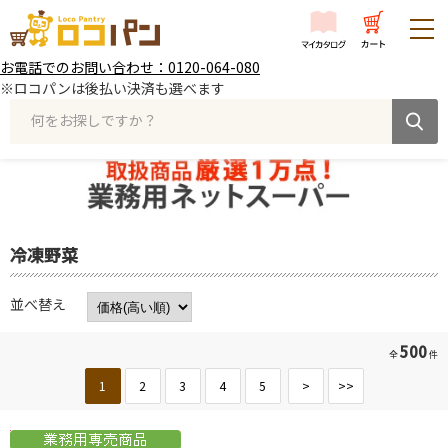
お電話でのお問い合わせ：0120-064-080
※ロコパンは後払い決済も選べます
何をお探しですか？
冷凍野菜
並べ替え
500
全
件
1
2
3
4
5
>
>>