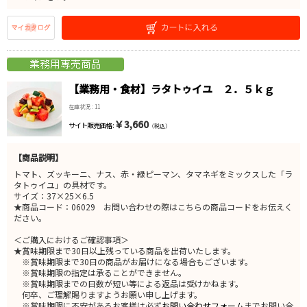
【業務用・食材】ラタトゥイユ ２．５ｋｇ
在庫状況 : 11
￥3,660
サイト販売価格 :
（税込）
【商品説明】
トマト、ズッキーニ、ナス、赤・緑ピーマン、タマネギをミックスした「ラ
タトゥイユ」の具材です。
サイズ：37×25×6.5
★商品コード：06029 お問い合わせの際はこちらの商品コードをお伝えく
ださい。
＜ご購入におけるご確認事項＞
★賞味期限まで30日以上残っている商品を出荷いたします。
※賞味期限まで30日の商品がお届けになる場合もございます。
※賞味期限の指定は承ることができません。
※賞味期限までの日数が短い等による返品は受けかねます。
何卒、ご理解賜りますようお願い申し上げます。
※賞味期限に不安があるお客様は必ず
お問い合わせフォーム
までお問い合