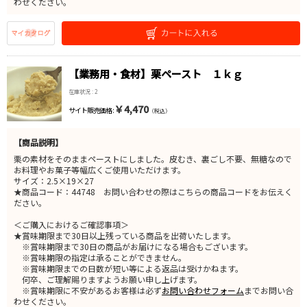
わせください。
【業務用・食材】栗ペースト １ｋｇ
在庫状況 : 2
￥4,470
サイト販売価格 :
（税込）
【商品説明】
栗の素材をそのままペーストにしました。皮むき、裏ごし不要、無糖なので
お料理やお菓子等幅広くご使用いただけます。
サイズ：2.5×19×27
★商品コード：44748 お問い合わせの際はこちらの商品コードをお伝えく
ださい。
＜ご購入におけるご確認事項＞
★賞味期限まで30日以上残っている商品を出荷いたします。
※賞味期限まで30日の商品がお届けになる場合もございます。
※賞味期限の指定は承ることができません。
※賞味期限までの日数が短い等による返品は受けかねます。
何卒、ご理解賜りますようお願い申し上げます。
※賞味期限に不安があるお客様は必ず
お問い合わせフォーム
までお問い合
わせください。