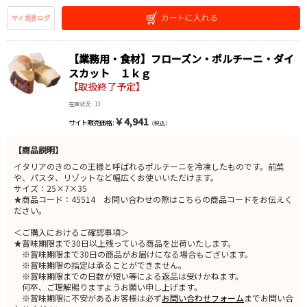
【業務用・食材】フローズン・ポルチーニ・ダイ
スカット １ｋｇ
【取扱終了予定】
在庫状況 : 13
￥4,941
サイト販売価格 :
（税込）
【商品説明】
イタリアのきのこの王様と呼ばれるポルチーニを冷凍したものです。前菜
や、パスタ、リゾットなど幅広くお使いいただけます。
サイズ：25×7×35
★商品コード：45514 お問い合わせの際はこちらの商品コードをお伝えく
ださい。
＜ご購入におけるご確認事項＞
★賞味期限まで30日以上残っている商品を出荷いたします。
※賞味期限まで30日の商品がお届けになる場合もございます。
※賞味期限の指定は承ることができません。
※賞味期限までの日数が短い等による返品は受けかねます。
何卒、ご理解賜りますようお願い申し上げます。
※賞味期限に不安があるお客様は必ず
お問い合わせフォーム
までお問い合