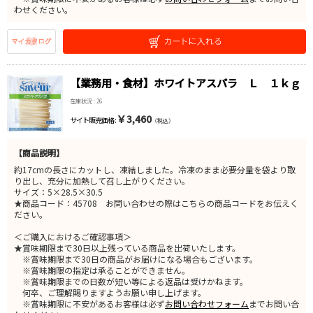
わせください。
【業務用・食材】ホワイトアスパラ Ｌ １ｋｇ
在庫状況 : 26
￥3,460
サイト販売価格 :
（税込）
【商品説明】
約17cmの長さにカットし、凍結しました。冷凍のまま必要分量を袋より取
り出し、充分に加熱して召し上がりください。
サイズ：5×28.5×30.5
★商品コード：45708 お問い合わせの際はこちらの商品コードをお伝えく
ださい。
＜ご購入におけるご確認事項＞
★賞味期限まで30日以上残っている商品を出荷いたします。
※賞味期限まで30日の商品がお届けになる場合もございます。
※賞味期限の指定は承ることができません。
※賞味期限までの日数が短い等による返品は受けかねます。
何卒、ご理解賜りますようお願い申し上げます。
※賞味期限に不安があるお客様は必ず
お問い合わせフォーム
までお問い合