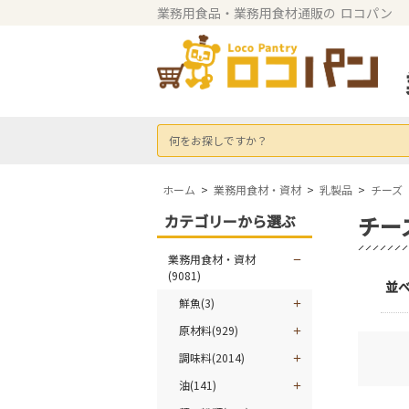
業務用食品・業務用食材通販の
ロコパン
何をお探しですか？
ホーム
>
業務用食材・資材
>
乳製品
>
チーズ
カテゴリーから選ぶ
チー
業務用食材・資材
(9081)
並
鮮魚(3)
原材料(929)
調味料(2014)
油(141)