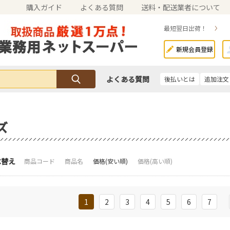
購入ガイド
よくある質問
送料・配送業者について
最短翌日出荷！
新規会員登録
よくある質問
後払いとは
追加注文
ズ
べ替え
商品コード
商品名
価格(安い順)
価格(高い順)
1
2
3
4
5
6
7