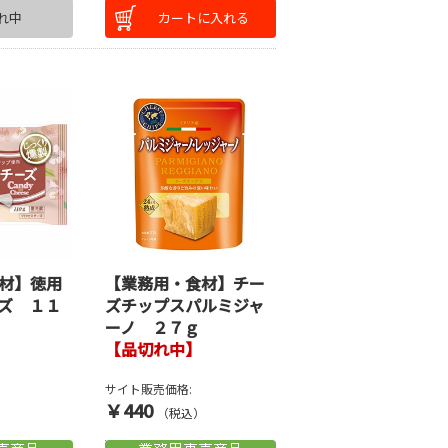
れ中
カートに入れる
材】徳用
【業務用・食材】チー
ズ １１
ズチップスパルミジャ
ーノ ２７ｇ
【品切れ中】
サイト販売価格:
￥440
）
（税込）