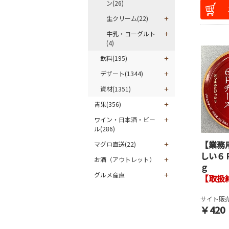
ン(26)
生クリーム(22)
牛乳・ヨーグルト
(4)
飲料(195)
デザート(1344)
資材(1351)
青果(356)
ワイン・日本酒・ビー
ル(286)
【業務
マグロ直送(22)
しい６
お酒（アウトレット）
ｇ
グルメ産直
【取扱
サイト販売
￥420