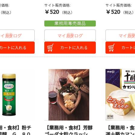
価格:
サイト販売価格:
サイト販売価格:
￥520
￥520
（税込）
（税込）
（税込
カートに入れる
カートに入れる
カート
用・食材】粉チ
【業務用・食材】芳醇
【業務用・食
芳醇 Ｇ ８０
ゴーダ大粒クラッシ
道十勝カマン