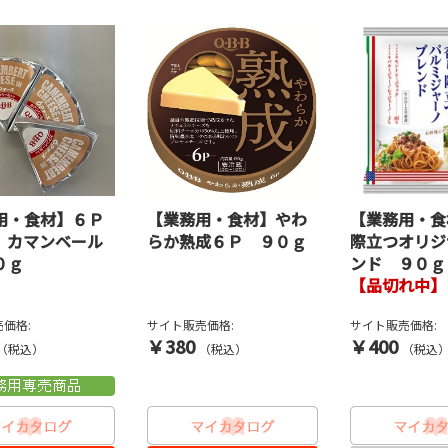
用・食材】６Ｐ
【業務用・食材】やわ
【業務用・食
 カマンベール
らか熟成６Ｐ ９０ｇ
際立つオリジ
０ｇ
ンド ９０ｇ
【品切れ中】
価格:
サイト販売価格:
サイト販売価格:
￥380
￥400
（税込）
（税込）
（税込