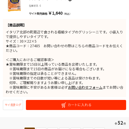
在庫状況 : 6
￥1,640
サイト販売価格 :
（税込）
【商品説明】
イタリア北部の町周辺で食される極細タイプのグリッシーニです。小袋入り
で提供しやすいタイプです。
サイズ：30×22×5
★商品コード：27485 お問い合わせの際はこちらの商品コードをお伝えく
ださい。
＜ご購入におけるご確認事項＞
★賞味期限まで15日以上残っている商品を出荷いたします。
※賞味期限まで15日の商品がお届けになる場合もございます。
※賞味期限の指定は承ることができません。
※賞味期限までの日数が短い等による返品は受けかねます。
何卒、ご理解賜りますようお願い申し上げます。
※賞味期限に不安があるお客様は必ず
お問い合わせフォーム
までお問い合
わせください。
52
全
件