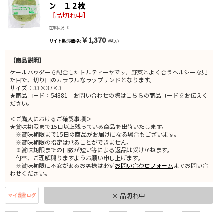
ン １２枚
【品切れ中】
在庫状況 : 0
￥1,370
サイト販売価格 :
（税込）
【商品説明】
ケールパウダーを配合したトルティーヤです。野菜とよく合うヘルシーな見
た目で、切り口のカラフルなラップサンドとなります。
サイズ：33×37×3
★商品コード：54881 お問い合わせの際はこちらの商品コードをお伝えく
ださい。
＜ご購入におけるご確認事項＞
★賞味期限まで15日以上残っている商品を出荷いたします。
※賞味期限まで15日の商品がお届けになる場合もございます。
※賞味期限の指定は承ることができません。
※賞味期限までの日数が短い等による返品は受けかねます。
何卒、ご理解賜りますようお願い申し上げます。
※賞味期限に不安があるお客様は必ず
お問い合わせフォーム
までお問い合
わせください。
× 品切れ中