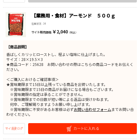
【業務用・食材】アーモンド ５００ｇ
在庫状況 : 34
￥2,040
サイト販売価格 :
（税込）
【商品説明】
香ばしくカリッとローストし、程よい塩味に仕上げました。
サイズ：28×19.5×3
★商品コード：25628 お問い合わせの際はこちらの商品コードをお伝えく
ださい。
＜ご購入におけるご確認事項＞
★賞味期限まで15日以上残っている商品を出荷いたします。
※賞味期限まで15日の商品がお届けになる場合もございます。
※賞味期限の指定は承ることができません。
※賞味期限までの日数が短い等による返品は受けかねます。
何卒、ご理解賜りますようお願い申し上げます。
※賞味期限に不安があるお客様は必ず
お問い合わせフォーム
までお問い合
わせください。