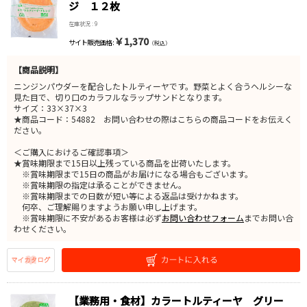
ジ １２枚
在庫状況 : 9
￥1,370
サイト販売価格 :
（税込）
【商品説明】
ニンジンパウダーを配合したトルティーヤです。野菜とよく合うヘルシーな
見た目で、切り口のカラフルなラップサンドとなります。
サイズ：33×37×3
★商品コード：54882 お問い合わせの際はこちらの商品コードをお伝えく
ださい。
＜ご購入におけるご確認事項＞
★賞味期限まで15日以上残っている商品を出荷いたします。
※賞味期限まで15日の商品がお届けになる場合もございます。
※賞味期限の指定は承ることができません。
※賞味期限までの日数が短い等による返品は受けかねます。
何卒、ご理解賜りますようお願い申し上げます。
※賞味期限に不安があるお客様は必ず
お問い合わせフォーム
までお問い合
わせください。
【業務用・食材】カラートルティーヤ グリー