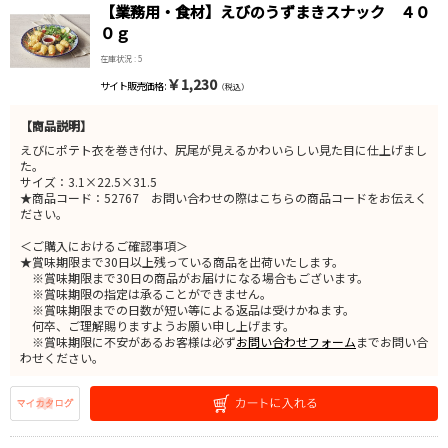
【業務用・食材】えびのうずまきスナック ４０
０ｇ
在庫状況 : 5
￥1,230
サイト販売価格 :
（税込）
【商品説明】
えびにポテト衣を巻き付け、尻尾が見えるかわいらしい見た目に仕上げまし
た。
サイズ：3.1×22.5×31.5
★商品コード：52767 お問い合わせの際はこちらの商品コードをお伝えく
ださい。
＜ご購入におけるご確認事項＞
★賞味期限まで30日以上残っている商品を出荷いたします。
※賞味期限まで30日の商品がお届けになる場合もございます。
※賞味期限の指定は承ることができません。
※賞味期限までの日数が短い等による返品は受けかねます。
何卒、ご理解賜りますようお願い申し上げます。
※賞味期限に不安があるお客様は必ず
お問い合わせフォーム
までお問い合
わせください。