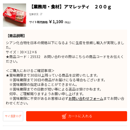
【業務用・食材】アマレッティ ２００ｇ
在庫状況 : 27
￥1,100
サイト販売価格 :
（税込）
【商品説明】
シアン化合物を日本の規格以下になるように生産を依頼し輸入が実現しまし
た。
サイズ：30×12×6
★商品コード：25532 お問い合わせの際はこちらの商品コードをお伝えく
ださい。
＜ご購入におけるご確認事項＞
★賞味期限まで30日以上残っている商品を出荷いたします。
※賞味期限まで30日の商品がお届けになる場合もございます。
※賞味期限の指定は承ることができません。
※賞味期限までの日数が短い等による返品は受けかねます。
何卒、ご理解賜りますようお願い申し上げます。
※賞味期限に不安があるお客様は必ず
お問い合わせフォーム
までお問い合
わせください。