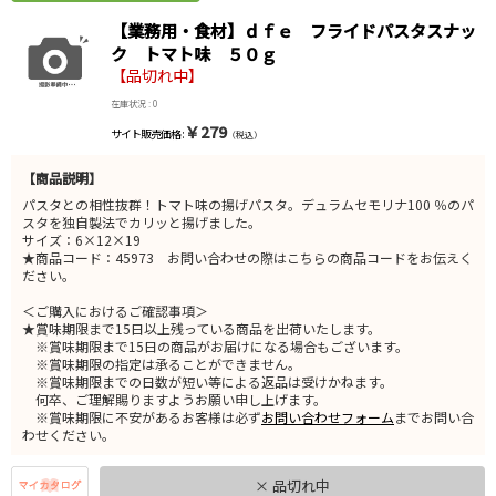
【業務用・食材】ｄｆｅ フライドパスタスナッ
ク トマト味 ５０ｇ
【品切れ中】
在庫状況 : 0
￥279
サイト販売価格 :
（税込）
【商品説明】
パスタとの相性抜群！トマト味の揚げパスタ。デュラムセモリナ100 ％のパ
スタを独自製法でカリッと揚げました。
サイズ：6×12×19
★商品コード：45973 お問い合わせの際はこちらの商品コードをお伝えく
ださい。
＜ご購入におけるご確認事項＞
★賞味期限まで15日以上残っている商品を出荷いたします。
※賞味期限まで15日の商品がお届けになる場合もございます。
※賞味期限の指定は承ることができません。
※賞味期限までの日数が短い等による返品は受けかねます。
何卒、ご理解賜りますようお願い申し上げます。
※賞味期限に不安があるお客様は必ず
お問い合わせフォーム
までお問い合
わせください。
× 品切れ中