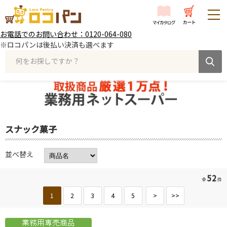
お電話でのお問い合わせ：0120-064-080
※ロコパンは後払い決済も選べます
何をお探しですか？
スナック菓子
並べ替え
52
全
件
1
2
3
4
5
>
>>