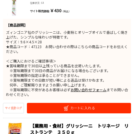
在庫状況 : 64
￥430
サイト販売価格 :
（税込）
【商品説明】
ズィンゴニア社のグリッシーニは、小麦粉とオリーブオイルで香ばしく焼き
上げた、シンプルな味わいが特徴です。
サイズ：9.6×4.5×28
★商品コード：47123 お問い合わせの際はこちらの商品コードをお伝えく
ださい。
＜ご購入におけるご確認事項＞
★賞味期限まで30日以上残っている商品を出荷いたします。
※賞味期限まで30日の商品がお届けになる場合もございます。
※賞味期限の指定は承ることができません。
※賞味期限までの日数が短い等による返品は受けかねます。
何卒、ご理解賜りますようお願い申し上げます。
※賞味期限に不安があるお客様は必ず
お問い合わせフォーム
までお問い合
わせください。
【業務用・食材】グリッシーニ トリネージ リ
ストランテ ３５０ｇ