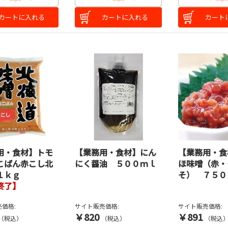
カートに入れる
カートに入れる
カート
用・食材】トモ
【業務用・食材】にん
【業務用・食
こばん赤こし北
にく醤油 ５００ｍｌ
ほ味噌（赤・
１ｋｇ
そ） ７５０
終了】
価格:
サイト販売価格:
サイト販売価格:
￥820
￥891
（税込）
（税込）
（税込