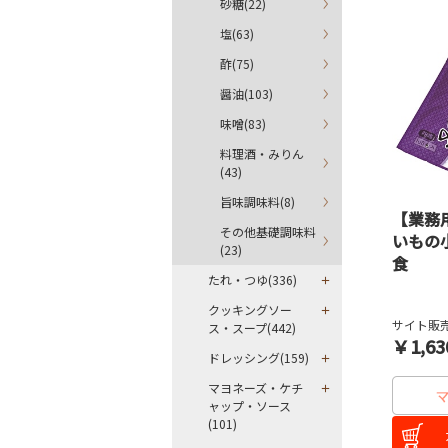
砂糖(22)
塩(63)
酢(75)
醤油(103)
味噌(83)
料理酒・みりん
(43)
旨味調味料(8)
【業務
その他基礎調味料
いもの
(23)
食
たれ・つゆ(336)
クッキングソー
サイト販売
ス・スープ(442)
￥1,63
ドレッシング(159)
マヨネーズ・ケチ
ャップ・ソース
(101)