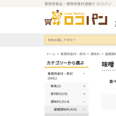
業務用食品・業務用食材通販の
ロコパン
何をお探しですか？
ホーム
>
業務用食材・資材
>
調味料
>
基礎調
カテゴリーから選ぶ
味噌
業務用食材・資材
(9081)
並
鮮魚(3)
原材料(929)
調味料(2014)
基礎調味料(420)