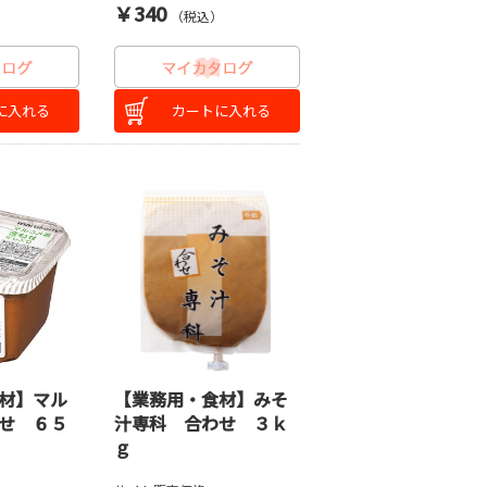
￥340
）
（税込）
に入れる
カートに入れる
材】マル
【業務用・食材】みそ
せ ６５
汁専科 合わせ ３ｋ
ｇ