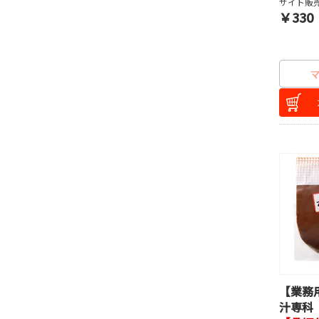
サイト販売
￥330
【業務
汁専科