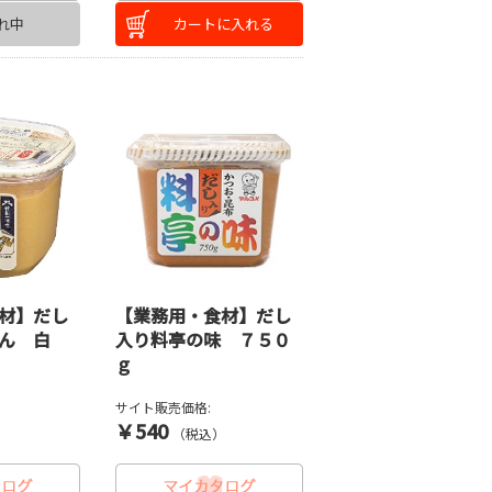
れ中
カートに入れる
材】だし
【業務用・食材】だし
ゃん 白
入り料亭の味 ７５０
ｇ
サイト販売価格:
￥540
）
（税込）