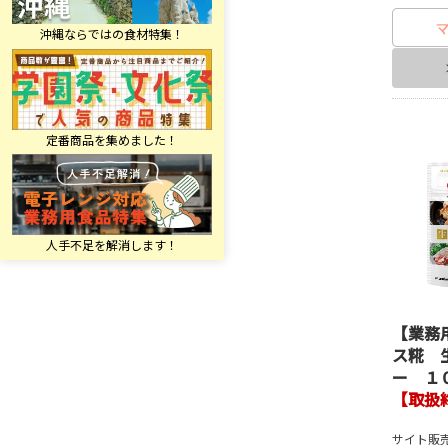
【業務
ス糀 
ー １
【取扱
サイト販売