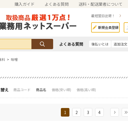
購入ガイド
よくある質問
送料・配送業者について
最短翌日出荷！
新規会員登録
よくある質問
後払いとは
追加注文
味料
>
味噌
べ替え
商品コード
商品名
価格(安い順)
価格(高い順)
1
2
3
4