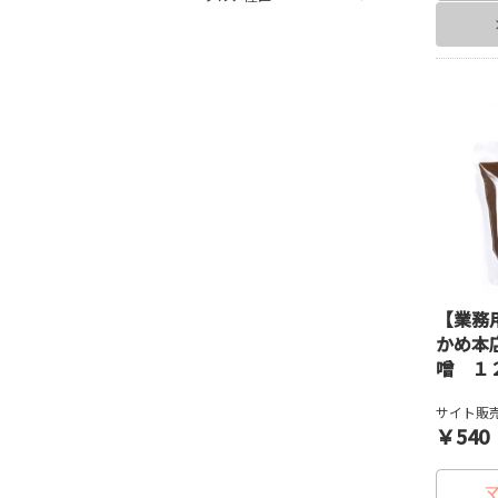
【業務
かめ本
噌 １
サイト販売
￥540