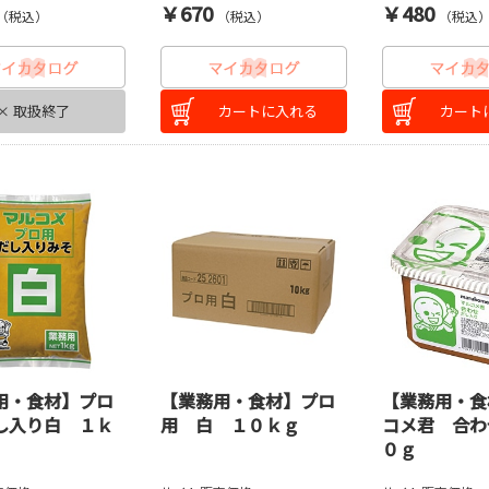
￥670
￥480
（税込）
（税込）
（税込
× 取扱終了
カートに入れる
カート
用・食材】プロ
【業務用・食材】プロ
【業務用・食
し入り白 １ｋ
用 白 １０ｋｇ
コメ君 合わ
０ｇ