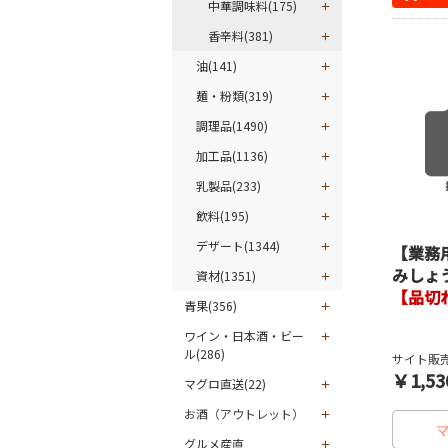
中華調味料(175)
香辛料(381)
油(141)
麺・粉類(319)
調理品(1490)
加工品(1136)
乳製品(233)
飲料(195)
デザート(1344)
【業務
みしょ
資材(1351)
【品切
青果(356)
ワイン・日本酒・ビー
ル(286)
サイト販売
￥1,53
マグロ直送(22)
お酒（アウトレット）
グルメ産直