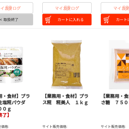
× 取扱終了
カートに入れる
カート
用・食材】プラ
【業務用・食材】プラ
【業務用・食
生塩糀パウダ
ス糀 糀美人 １ｋｇ
さ糖 ７５０
００ｇ
終了】
価格:
サイト販売価格:
サイト販売価格: