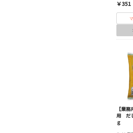
￥351
【業務
用 だ
ｇ