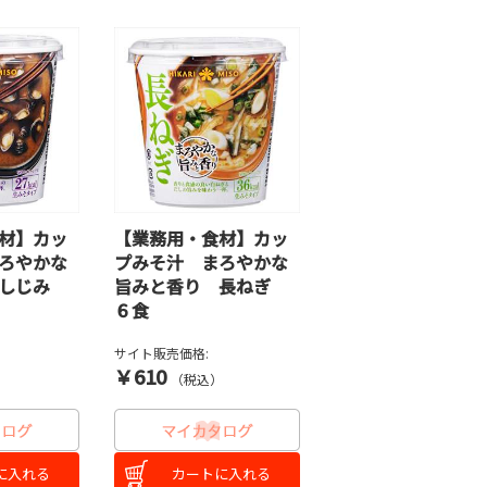
材】カッ
【業務用・食材】カッ
ろやかな
プみそ汁 まろやかな
 しじみ
旨みと香り 長ねぎ
６食
サイト販売価格:
￥610
）
（税込）
に入れる
カートに入れる