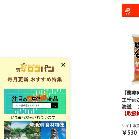
【業務
エ千両
海道 
【取扱
サイト販売
￥530