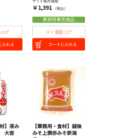
サイト販売価格:
￥1,391
）
（税込）
に入れる
カートに入れる
材】液み
【業務用・食材】越後
 大容
みそ上撰赤みそ新潟